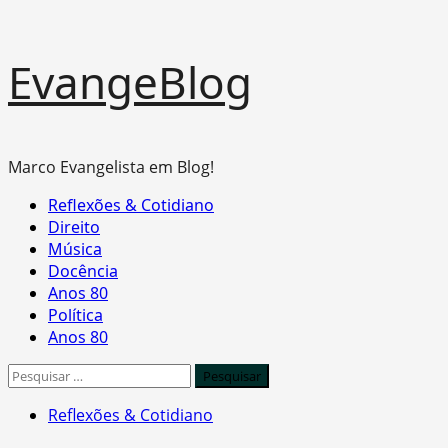
Skip
EvangeBlog
to
content
Marco Evangelista em Blog!
Primary
Reflexões & Cotidiano
Menu
Direito
Música
Docência
Anos 80
Política
Anos 80
Pesquisar
por:
Reflexões & Cotidiano