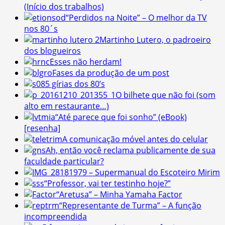
(Início dos trabalhos)
“Perdidos na Noite” – O melhor da TV
nos 80´s
Martinho Lutero, o padroeiro
dos blogueiros
Esses não herdam!
Fases da produção de um post
5 gírias dos 80’s
O bilhete que não foi (som
alto em restaurante…)
“Até parece que foi sonho” (eBook)
[resenha]
A comunicação móvel antes do celular
Ah, então você reclama publicamente de sua
faculdade particular?
1979 – Supermanual do Escoteiro Mirim
“Professor, vai ter testinho hoje?”
“Aretusa” – Minha Yamaha Factor
“Representante de Turma” – A função
incompreendida