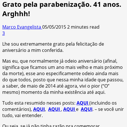
Grato pela parabenização. 41 anos.
Arghhh!
Marco Evangelista
05/05/2015
2 minutes read
3
Lhe sou extremamente grato pela felicitação de
aniversário a mim conferida.
Mas eu, que normalmente já odeio aniversário (afinal,
significa que ficamos um ano mais velho e mais próximo
da morte), esse ano especificamente odeio ainda mais
do que todos, posto que nessa minha idade que passou,
a saber, de maio de 2014 até agora, vivi o pior (“O”
mesmo) momento da minha existência até aqui.
Tudo esta resumido nesses posts:
AQUI
(incluindo os
comentários),
AQUI
,
AQUI
,
AQUI
e
AQUI
. – se você unir
tudo, vai entender.
Ou seja, se já não tinha razão pra comemorar