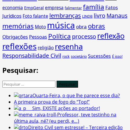
família
Fatos
economia
empresa
EmpGeral
falimentar
lembranças
livro
Manaus
Jurídicos
Foto falante
LINDB
música
memórias
obras
obra
Moto
reflexão
Política
processo
Obrigações
Pessoas
reflexões
resenha
religião
Responsabilidade Civil
Sucessões
É isso!
rock
societário
Pesquisar:
Pesquisar
por:
Quarta-Feira, o que lhe parece esse dia?
A primeira prova de fogo do “Top!”
Sim, EXISTE ações ao portador!
-Professor, teve testinho na
última aula, né? (eu perdi, e…)
Direito Civil sem estresse! – Terceira edição