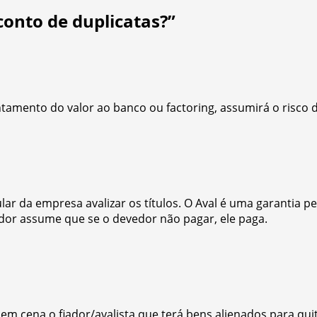
onto de duplicatas?
”
ento do valor ao banco ou factoring, assumirá o risco de pa
lar da empresa avalizar os títulos. O Aval é uma garantia p
iador assume que se o devedor não pagar, ele paga.
cena o fiador/avalista que terá bens alienados para quit