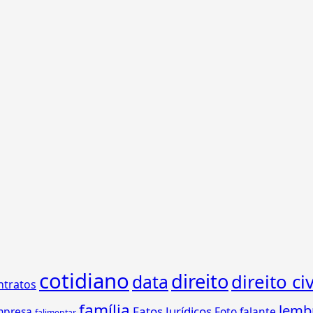
cotidiano
direito
direito civ
data
ntratos
família
lemb
Fatos Jurídicos
mpresa
Foto falante
falimentar