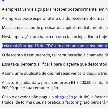
A empresa vende algo para receber posteriormente, em no
A empresa pode esperar até o dia do recebimento, mas ficar
Mas a empresa pode precisar do capital imediatamente, p
Nesta operação, um banco ou uma factoring adianta hoje p
Leia mais
O artigo 18 do CDC: um atentado ao consumidor
O desconto é remunerado, tal remuneração é chamada de
Essa taxa, percentual, ficará para o agente que descontou
Assim, uma duplicata de dez mil reais vencerá daqui a trin
A factoring adiantará para a empresa R$ 9.200,00; trinta d
800,00 que é sua remuneração.
Caso o devedor não pague a
obrigação
(o título), a facto
títulos; de forma que, na prática, a factoring não perderá 