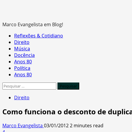
Marco Evangelista em Blog!
Primary
Reflexões & Cotidiano
Menu
Direito
Música
Docência
Anos 80
Política
Anos 80
Pesquisar
por:
Direito
Como funciona o desconto de duplic
Marco Evangelista
03/01/2012
2 minutes read
4