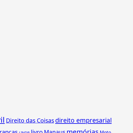
il
direito empresarial
Direito das Coisas
memórias
ranças
livro
Manaus
Moto
LINDB