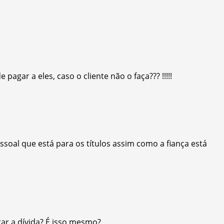
gar a eles, caso o cliente não o faça??? !!!!!
essoal que está para os títulos assim como a fiança está
ar a dívida? É isso mesmo?