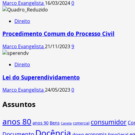
Marco Evangelista
16/03/2024
0
Direito
Procedimento Comum do Processo Civil
Marco Evangelista
21/11/2023
9
Direito
Lei do Superendividamento
Marco Evangelista
24/05/2023
0
Assuntos
anos 80
consumidor
Co
anos 90
Bens
comercial
Caneta
Docência
Documento
economia
e
down
EmpGeral