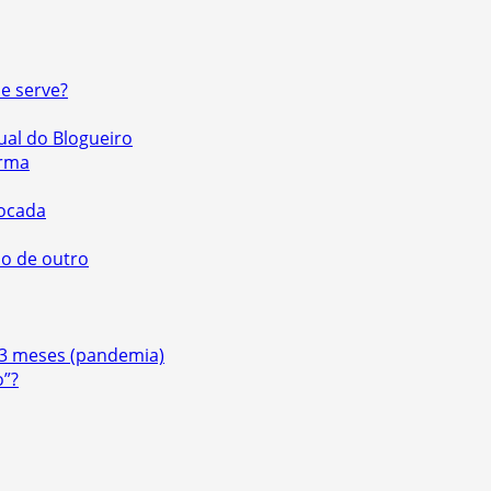
e serve?
ual do Blogueiro
urma
vocada
cio de outro
 3 meses (pandemia)
o”?