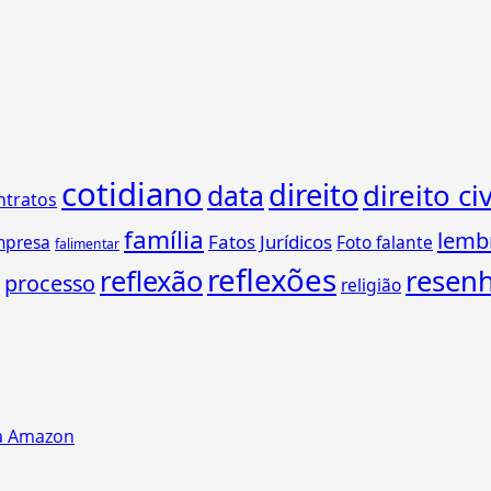
cotidiano
direito
direito civ
data
ntratos
família
lemb
Fatos Jurídicos
mpresa
Foto falante
falimentar
reflexões
reflexão
resen
processo
religião
na Amazon