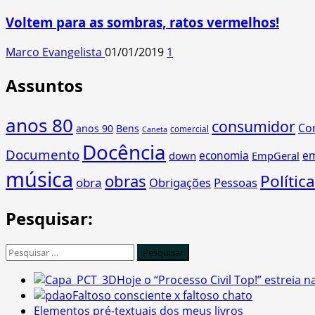
Voltem para as sombras, ratos vermelhos!
Marco Evangelista
01/01/2019
1
Assuntos
anos 80
consumidor
Co
anos 90
Bens
comercial
Caneta
Docência
Documento
economia
e
down
EmpGeral
música
obras
Política
obra
Obrigações
Pessoas
Pesquisar:
Pesquisar
por:
Hoje o “Processo Civil Top!” estreia 
Faltoso consciente x faltoso chato
Elementos pré-textuais dos meus livros