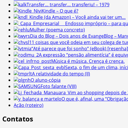
Transfer… transfer… transferiu! – 1979
Kindle – O que é?
Kindle (da Amazon) – Você ainda vai ter um…
Endosso impróprio – para qu
Mulher (poema concreto)
Dia do Blog – Dois anos de EvangeBlog – Man
11 coisas que você odeia em seu colega de t
“Até parece que foi sonho” (eBook) [resenha]
A expressão “pensão alimentícia” é equi
Música é música. Crença é crença.
Sexta, o fim de um clima, iní
A relatividade do tempo (II)
O aluno-cópia
Foto falante (VIII)
Vim ao shopping depois de
O que é, afinal, uma “Obrigaçã
Ação (roteiro)
Contatos