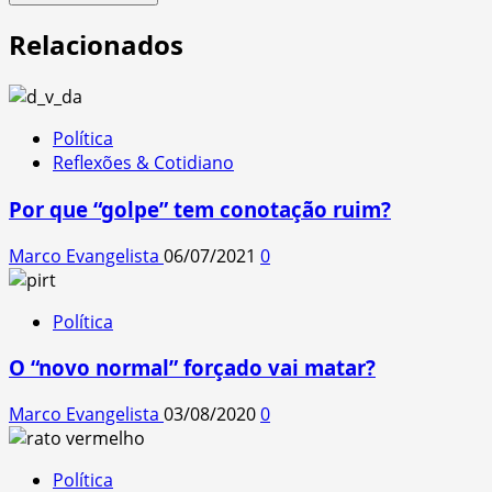
Relacionados
Política
Reflexões & Cotidiano
Por que “golpe” tem conotação ruim?
Marco Evangelista
06/07/2021
0
Política
O “novo normal” forçado vai matar?
Marco Evangelista
03/08/2020
0
Política