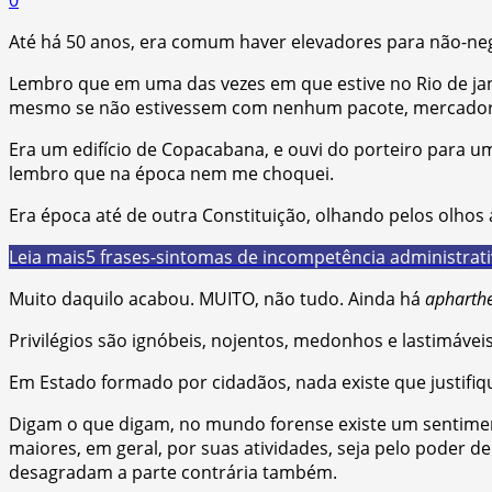
Até há 50 anos, era comum haver elevadores para não-ne
Lembro que em uma das vezes em que estive no Rio de jan
mesmo se não estivessem com nenhum pacote, mercadoria
Era um edifício de Copacabana, e ouvi do porteiro para um
lembro que na época nem me choquei.
Era época até de outra Constituição, olhando pelos olhos 
Leia mais
5 frases-sintomas de incompetência administrat
Muito daquilo acabou. MUITO, não tudo. Ainda há
apharth
Privilégios são ignóbeis, nojentos, medonhos e lastimáveis
Em Estado formado por cidadãos, nada existe que justifi
Digam o que digam, no mundo forense existe um sentimen
maiores, em geral, por suas atividades, seja pelo poder d
desagradam a parte contrária também.