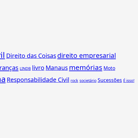
il
direito empresarial
Direito das Coisas
memórias
ranças
livro
Manaus
Moto
LINDB
ha
Responsabilidade Civil
Sucessões
É isso!
rock
societário