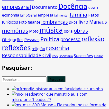
Docência
empresarial
Documento
down
família
Fatos
economia
empresa
EmpGeral
falimentar
lembranças
livro
Manaus
Jurídicos
Foto falante
LINDB
música
memórias
obras
obra
Moto
reflexão
Política
processo
Obrigações
Pessoas
reflexões
resenha
religião
Responsabilidade Civil
Sucessões
É isso!
rock
societário
Pesquisar:
Pesquisar
por:
Ministrar aula em faculdade e cursinho
Por que ministro aula com
microfone “headset”?
O Mouse – Ele mudou nossa forma de