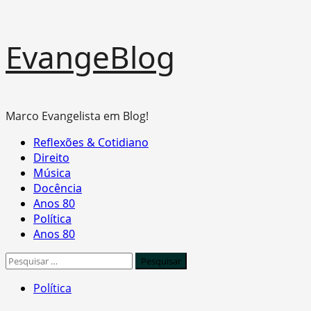
Skip
EvangeBlog
to
content
Marco Evangelista em Blog!
Primary
Reflexões & Cotidiano
Menu
Direito
Música
Docência
Anos 80
Política
Anos 80
Pesquisar
por:
Política