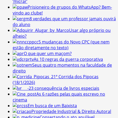
‘micrar’
Prisioneiro de grupos do WhatsApp? Bem-
vindo ao clube!
8 verdades que um professor jamais ouvirá
do aluno
Usar algo próprio ou
alheio?
5 mudanças do Novo CPC (que nem
estão diretamente no texto)
O que quer um maçom?
As 10 regras da guerra corporativa
Seus quatro momentos na faculdade de
direito
1ª Corrida dos Pipocas
(18/1/2026)
3 consequência de livros especiais
As 6 razões pelas quais escrevo no
cinema
Em busca de um Baixista
Propriedade Industrial & Direito Autoral
Consertando o ato anulável