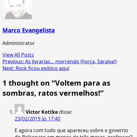
Marco Evangelista
Administrator
View All Posts
Post
Previous:
As livrarias… morrendo (Força, Saraiva!)
Next:
Rock ficou exótico aqui
navigation
1 thought on “
Voltem para as
sombras, ratos vermelhos!
”
Victor Kottke
disse:
23/02/2019 às 17:40
E agora com tudo que apareceu sobre o governo
do Bolsonaro em menos de três meses, professor?