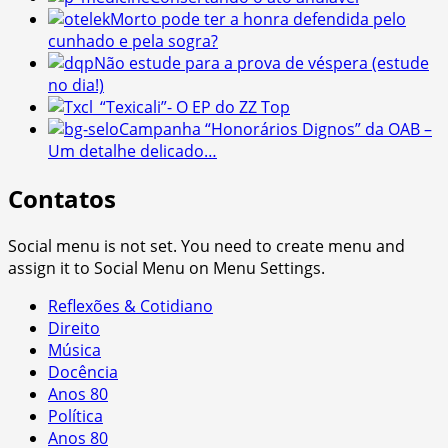
Morto pode ter a honra defendida pelo
cunhado e pela sogra?
Não estude para a prova de véspera (estude
no dia!)
“Texicali”- O EP do ZZ Top
Campanha “Honorários Dignos” da OAB –
Um detalhe delicado…
Contatos
Social menu is not set. You need to create menu and
assign it to Social Menu on Menu Settings.
Reflexões & Cotidiano
Direito
Música
Docência
Anos 80
Política
Anos 80