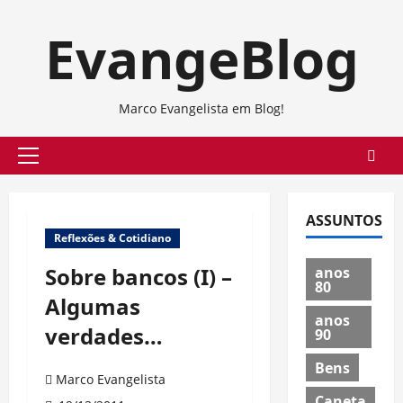
Skip
EvangeBlog
to
content
Marco Evangelista em Blog!
Primary
Menu
ASSUNTOS
Reflexões & Cotidiano
Sobre bancos (I) –
anos
80
Algumas
anos
verdades…
90
Bens
Marco Evangelista
Caneta