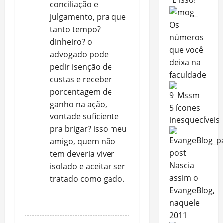
“É isso!”
conciliação e
julgamento, pra que
Os
tanto tempo?
números
dinheiro? o
que você
advogado pode
deixa na
pedir isenção de
faculdade
custas e receber
porcentagem de
ganho na ação,
5 ícones
vontade suficiente
inesquecíveis
pra brigar? isso meu
amigo, quem não
tem deveria viver
Nascia
isolado e aceitar ser
assim o
tratado como gado.
EvangeBlog,
REPLY
naquele
2011