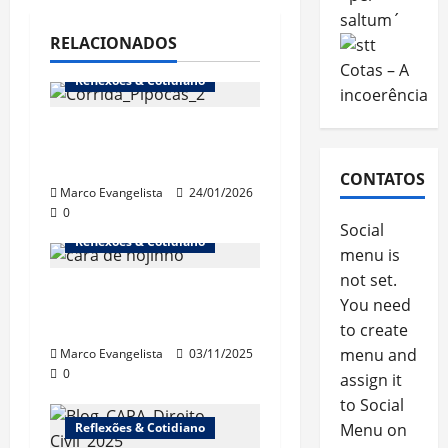
saltum´
RELACIONADOS
Cotas – A
Reflexões & Cotidiano
incoerência
1ª Corrida dos
Pipocas (18/1/2026)
CONTATOS
Marco Evangelista
24/01/2026
0
Social
Reflexões & Cotidiano
menu is
not set.
“Cinebrasilice” – A
You need
doença
to create
menu and
Marco Evangelista
03/11/2025
0
assign it
to Social
Reflexões & Cotidiano
Menu on