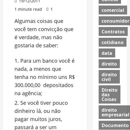
19/12/2011
1 minute read
1
comercial
Algumas coisas que
consumidor
você tem convicção que
Contratos
é verdade, mas não
cotidiano
gostaria de saber:
data
Para um banco você é
direito
nada, a menos que
direito
tenha no mínimo uns R$
civil
300.000,00 depositados
Direito
na agência;
das
Coisas
Se você tiver pouco
direito
dinheiro lá, ou não
empresarial
pagar muitos juros,
Documento
passará a ser um