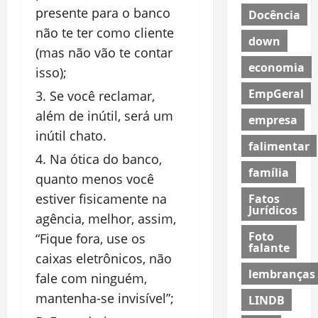
presente para o banco
Docência
não te ter como cliente
down
(mas não vão te contar
economia
isso);
EmpGeral
Se você reclamar,
além de inútil, será um
empresa
inútil chato.
falimentar
Na ótica do banco,
família
quanto menos você
estiver fisicamente na
Fatos
Jurídicos
agência, melhor, assim,
Foto
“Fique fora, use os
falante
caixas eletrônicos, não
lembranças
fale com ninguém,
mantenha-se invisível”;
LINDB