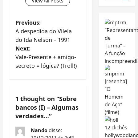
View All Posts
P
Previous:
“Representan
A despedida do Vilela
o
de
do Ida Nelson – 1991
Turma” –
s
Next:
A função
Vale-Presente + amigo-
t
incompreendi
secreto = lógica? (Troll!)
n
[resenha]
a
“O
Homem
1 thought on “
Sobre
v
de Aço”
bancos (I) – Algumas
i
(filme)
verdades…
”
g
12 clichês
Nando
disse:
hollywoodian