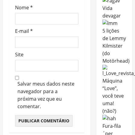
Nome
*
Vida
devagar
5 lições
E-mail
*
de Lemmy
Kilmister
(do
Site
Motörhead)
Máquina
Salvar meus dados neste
“Love”,
navegador para a
você teve
próxima vez que eu
uma!
comentar.
(não?)
Fura-fila
´per