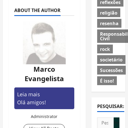
reflexões
ABOUT THE AUTHOR
religião
resenha
Responsabil
Civil
rock
societário
Marco
Sucessões
Evangelista
É isso!
Leia mais
Olá amigos!
PESQUISAR:
Administrator
Pesquisar
por: