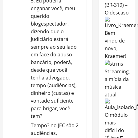
5. Eu poderia
(BR-319) –
enganar você, meu
O descaso
querido
blogespectador,
dizendo que o
Bem
Judiciário estará
vindo de
sempre ao seu lado
novo,
em face do abuso
Kraemer!
bancário, poderá,
desde que você
Streaming,
tenha advogado,
a mídia da
tempo (audiências),
música
dinheiro (custas) e
atual
vontade suficiente
para brigar, você
O módulo
tem?
mais
Tempo? no JEC são 2
difícil do
audiências,