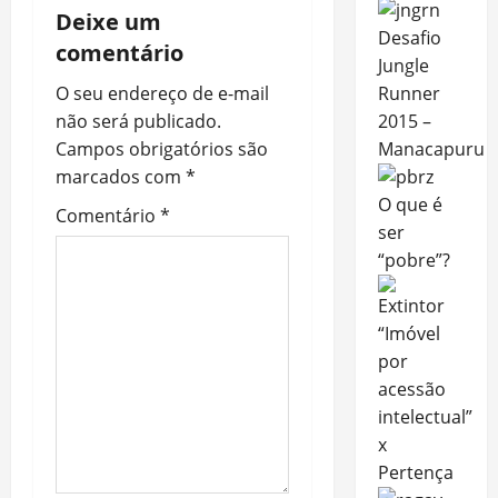
Deixe um
Desafio
comentário
Jungle
O seu endereço de e-mail
Runner
não será publicado.
2015 –
Campos obrigatórios são
Manacapuru
marcados com
*
O que é
Comentário
*
ser
“pobre”?
“Imóvel
por
acessão
intelectual”
x
Pertença