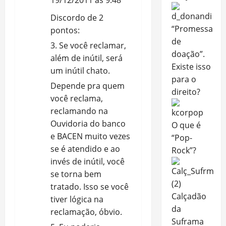
a
19/12/2011 às 9:48
Discordo de 2
t
“Promessa
pontos:
de
i
3. Se você reclamar,
doação”.
além de inútil, será
o
Existe isso
um inútil chato.
para o
n
Depende pra quem
direito?
você reclama,
reclamando na
Ouvidoria do banco
O que é
e BACEN muito vezes
“Pop-
se é atendido e ao
Rock”?
invés de inútil, você
se torna bem
tratado. Isso se você
Calçadão
tiver lógica na
da
reclamação, óbvio.
Suframa