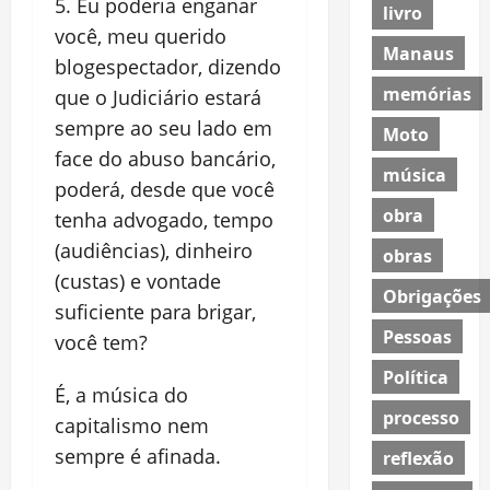
Eu poderia enganar
livro
você, meu querido
Manaus
blogespectador, dizendo
memórias
que o Judiciário estará
sempre ao seu lado em
Moto
face do abuso bancário,
música
poderá, desde que você
obra
tenha advogado, tempo
(audiências), dinheiro
obras
(custas) e vontade
Obrigações
suficiente para brigar,
Pessoas
você tem?
Política
É, a música do
processo
capitalismo nem
sempre é afinada.
reflexão