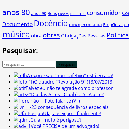
anos 80
consumidor
Co
anos 90
Bens
comercial
Caneta
Docência
Documento
economia
e
down
EmpGeral
música
obras
Política
obra
Obrigações
Pessoas
Pesquisar:
Pesquisar
por:
A expressão “homoafetivo” está errada!
O quadro “Revolução 9” (13/07/2013)
Talvez eu não te agrade como professor
“Dia das Artes”. Qual é a SUA arte?
Foto falante (VII)
3 consequência de livros especiais
Ufa, a eleição… finalmente!
Guiar moto é perigoso?
Você PRECISA de um advogado!