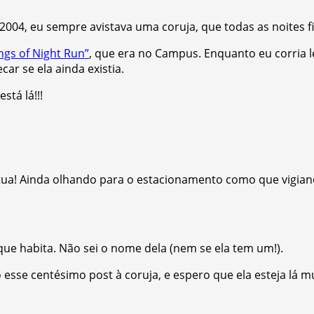
2004, eu sempre avistava uma coruja, que todas as noites 
ngs of Night Run”
, que era no Campus. Enquanto eu corria l
ar se ela ainda existia.
stá lá!!!
 Ainda olhando para o estacionamento como que vigiando. I
al que habita. Não sei o nome dela (nem se ela tem um!).
 esse centésimo post à coruja, e espero que ela esteja lá m