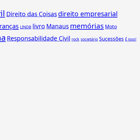
il
direito empresarial
Direito das Coisas
memórias
ranças
livro
Manaus
Moto
LINDB
ha
Responsabilidade Civil
Sucessões
É isso!
rock
societário