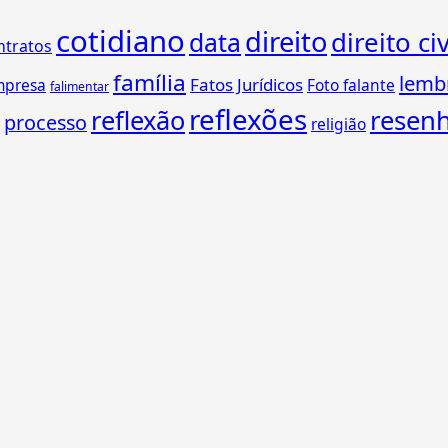
cotidiano
direito
direito civ
data
ntratos
família
lemb
Fatos Jurídicos
mpresa
Foto falante
falimentar
reflexões
reflexão
resen
processo
religião