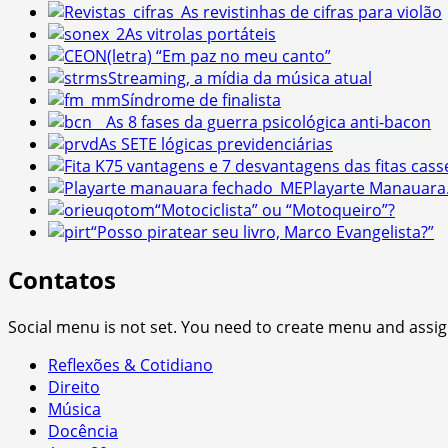
As revistinhas de cifras para violão
As vitrolas portáteis
(letra) “Em paz no meu canto”
Streaming, a mídia da música atual
Síndrome de finalista
As 8 fases da guerra psicológica anti-bacon
As SETE lógicas previdenciárias
5 vantagens e 7 desvantagens das fitas cass
Playarte Manauara
“Motociclista” ou “Motoqueiro”?
“Posso piratear seu livro, Marco Evangelista?”
Contatos
Social menu is not set. You need to create menu and assig
Reflexões & Cotidiano
Direito
Música
Docência