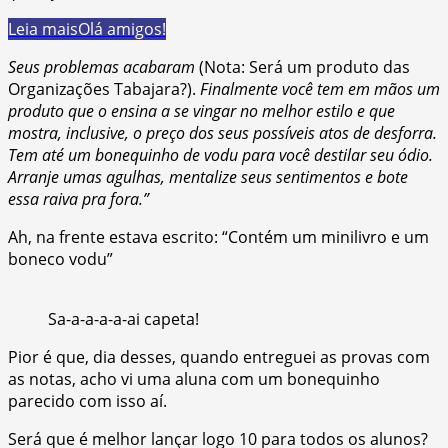
Leia mais
Olá amigos!
Seus problemas acabaram
(Nota: Será um produto das
Organizações Tabajara?).
Finalmente você tem em mãos um
produto que o ensina a se vingar no melhor estilo e que
mostra, inclusive, o preço dos seus possíveis atos de desforra.
Tem até um bonequinho de vodu para você destilar seu ódio.
Arranje umas agulhas, mentalize seus sentimentos e bote
essa raiva pra fora.”
Ah, na frente estava escrito: “Contém um minilivro e um
boneco vodu”
Sa-a-a-a-a-ai capeta!
Pior é que, dia desses, quando entreguei as provas com
as notas, acho vi uma aluna com um bonequinho
parecido com isso aí.
Será que é melhor lançar logo 10 para todos os alunos?