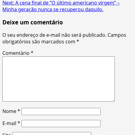
Next:
A cena final de “O último americano virgem” –
navigation
Minha geração nunca se recuperou daquilo.
Deixe um comentário
O seu endereço de e-mail não será publicado.
Campos
obrigatórios são marcados com
*
Comentário
*
Nome
*
E-mail
*