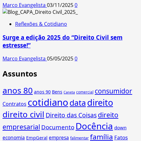
Marco Evangelista
03/11/2025
0
Reflexões & Cotidiano
Surge a edição 2025 do “Direito Civil sem
estresse!”
Marco Evangelista
05/05/2025
0
Assuntos
anos 80
consumidor
anos 90
Bens
comercial
Caneta
cotidiano
direito
data
Contratos
direito civil
direito
Direito das Coisas
Docência
empresarial
Documento
down
família
Fatos
economia
empresa
EmpGeral
falimentar