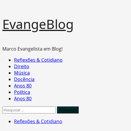
Skip
EvangeBlog
to
content
Marco Evangelista em Blog!
Primary
Reflexões & Cotidiano
Menu
Direito
Música
Docência
Anos 80
Política
Anos 80
Pesquisar
por:
Reflexões & Cotidiano