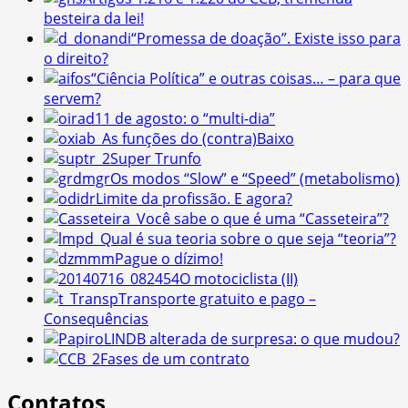
besteira da lei!
“Promessa de doação”. Existe isso para
o direito?
“Ciência Política” e outras coisas… – para que
servem?
11 de agosto: o “multi-dia”
As funções do (contra)Baixo
Super Trunfo
Os modos “Slow” e “Speed” (metabolismo)
Limite da profissão. E agora?
Você sabe o que é uma “Casseteira”?
Qual é sua teoria sobre o que seja “teoria”?
Pague o dízimo!
O motociclista (II)
Transporte gratuito e pago –
Consequências
LINDB alterada de surpresa: o que mudou?
Fases de um contrato
Contatos