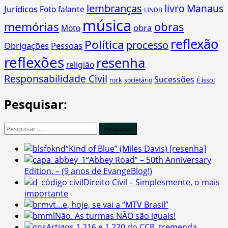
lembranças
livro
Manaus
Jurídicos
Foto falante
LINDB
música
memórias
obras
obra
Moto
reflexão
Política
processo
Obrigações
Pessoas
reflexões
resenha
religião
Responsabilidade Civil
Sucessões
É isso!
rock
societário
Pesquisar:
Pesquisar
por:
“Kind of Blue” (Miles Davis) [resenha]
“Abbey Road” – 50th Anniversary
Edition. – (9 anos de EvangeBlog!)
Direito Civil – Simplesmente, o mais
importante
…e, hoje, se vai a “MTV Brasil”
Não. As turmas NÃO são iguais!
Artigos 1.216 e 1.220 do CCB, tremenda