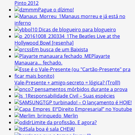
Pinto 2012
Pague o dízimo!
Manaus morreu e já está no
inferno
10 Dicas de blogueiro para blogueiro
The Beatles Live at the
Hollywood Bowl [resenha]
Em busca de um Baixista
Playarte
Manauara… fechado.
Vale-Presente + amigo-secreto = lógica? (Troll!)
7 pensamentos mórbidos durante a prova
Responsabilidade Civil – Suas espécies
TGP turbinado! – O lançamento é HOJE!
“Direito Empresarial” no Youtube
Merlin
Limite da profissão. E agora?
Sala boa é sala CHEIA!