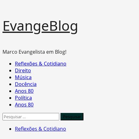
Skip
EvangeBlog
to
content
Marco Evangelista em Blog!
Primary
Reflexões & Cotidiano
Menu
Direito
Música
Docência
Anos 80
Política
Anos 80
Pesquisar
por:
Reflexões & Cotidiano