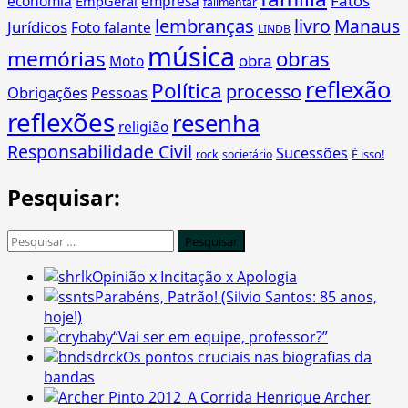
Fatos
economia
empresa
EmpGeral
falimentar
lembranças
livro
Manaus
Jurídicos
Foto falante
LINDB
música
memórias
obras
obra
Moto
reflexão
Política
processo
Obrigações
Pessoas
reflexões
resenha
religião
Responsabilidade Civil
Sucessões
É isso!
rock
societário
Pesquisar:
Pesquisar
por:
Opinião x Incitação x Apologia
Parabéns, Patrão! (Silvio Santos: 85 anos,
hoje!)
“Vai ser em equipe, professor?”
Os pontos cruciais nas biografias da
bandas
A Corrida Henrique Archer