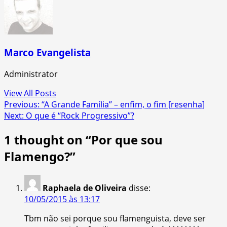
Marco Evangelista
Administrator
View All Posts
Post
Previous:
“A Grande Família” – enfim, o fim [resenha]
Next:
O que é “Rock Progressivo”?
navigation
1 thought on “
Por que sou
Flamengo?
”
Raphaela de Oliveira
disse:
10/05/2015 às 13:17
Tbm não sei porque sou flamenguista, deve ser