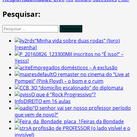
Pesquisar:
Pesquisar
por:
“Minha vida sobre duas rodas” (livro)
[resenha]
Mil inscritos no “É isso!” –
Yesss!
Empregados domésticos – A exclusão
O remaster no cinema do “Live at
Pompeii” (Pink Floyd) – o bom e o ruim
O “domicílio escalonado” do diplomata
O que é “Rock Progressivo”?
InfoDIREITO em 16 aulas
“O senhor vai ser nosso professor período
que vem de novo?”
Feiras da Bondade
A profissão de PROFESSOR (o lado visível e o
invisível)