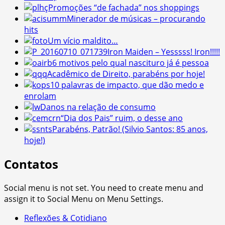
Promoções “de fachada” nos shoppings
Minerador de músicas – procurando
hits
Um vício maldito…
Iron Maiden – Yesssss! Iron!!!!!
6 motivos pelo qual nascituro já é pessoa
Acadêmico de Direito, parabéns por hoje!
10 palavras de impacto, que dão medo e
enrolam
Danos na relação de consumo
“Dia dos Pais” ruim, o desse ano
Parabéns, Patrão! (Silvio Santos: 85 anos,
hoje!)
Contatos
Social menu is not set. You need to create menu and
assign it to Social Menu on Menu Settings.
Reflexões & Cotidiano