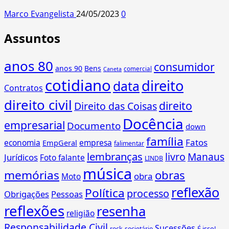
Marco Evangelista
24/05/2023
0
Assuntos
anos 80
consumidor
anos 90
Bens
comercial
Caneta
cotidiano
direito
data
Contratos
direito civil
direito
Direito das Coisas
Docência
empresarial
Documento
down
família
Fatos
economia
empresa
EmpGeral
falimentar
lembranças
livro
Manaus
Jurídicos
Foto falante
LINDB
música
memórias
obras
obra
Moto
reflexão
Política
processo
Obrigações
Pessoas
reflexões
resenha
religião
Responsabilidade Civil
Sucessões
É isso!
rock
societário