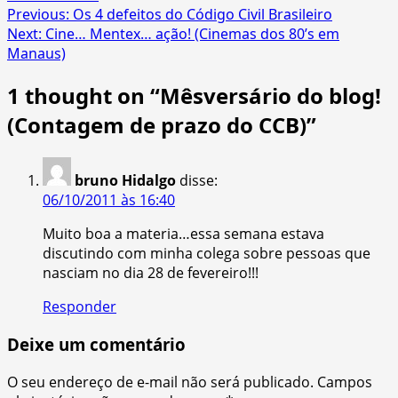
Post
Previous:
Os 4 defeitos do Código Civil Brasileiro
Next:
Cine… Mentex… ação! (Cinemas dos 80’s em
navigation
Manaus)
1 thought on “
Mêsversário do blog!
(Contagem de prazo do CCB)
”
bruno Hidalgo
disse:
06/10/2011 às 16:40
Muito boa a materia…essa semana estava
discutindo com minha colega sobre pessoas que
nasciam no dia 28 de fevereiro!!!
Responder
Deixe um comentário
O seu endereço de e-mail não será publicado.
Campos