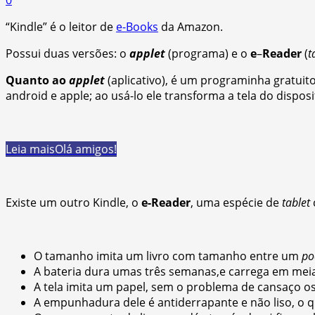
“Kindle” é o leitor de
e-Books
da Amazon.
Possui duas versões: o
applet
(programa) e o
e
–
Reader
(
t
Quanto ao
applet
(aplicativo), é um programinha gratuit
android e apple; ao usá-lo ele transforma a tela do disposit
Leia mais
Olá amigos!
Existe um outro Kindle, o
e-Reader
, uma espécie de
tablet
O tamanho imita um livro com tamanho entre um
po
A bateria dura umas três semanas,e carrega em meia
A tela imita um papel, sem o problema de cansaço os 
A empunhadura dele é antiderrapante e não liso, o 