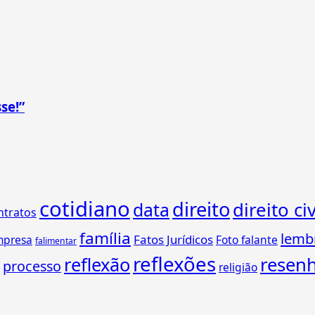
se!”
cotidiano
direito
direito civ
data
ntratos
família
lemb
Fatos Jurídicos
mpresa
Foto falante
falimentar
reflexões
reflexão
resen
processo
religião