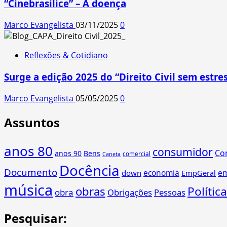
“Cinebrasilice” – A doença
Marco Evangelista
03/11/2025
0
Reflexões & Cotidiano
Surge a edição 2025 do “Direito Civil sem estres
Marco Evangelista
05/05/2025
0
Assuntos
anos 80
consumidor
Co
anos 90
Bens
comercial
Caneta
Docência
Documento
economia
e
down
EmpGeral
música
obras
Política
obra
Obrigações
Pessoas
Pesquisar: