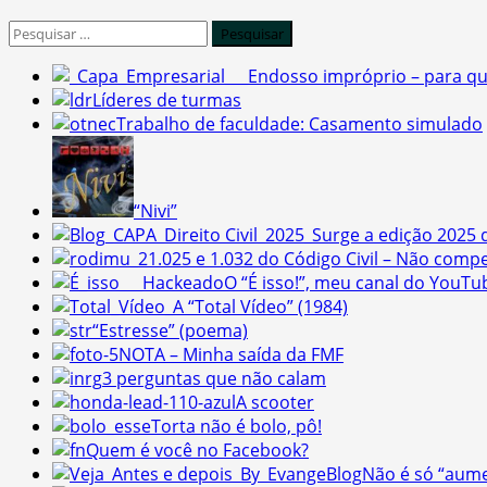
Pesquisar
por:
Endosso impróprio – para qu
Líderes de turmas
Trabalho de faculdade: Casamento simulado
“Nivi”
Surge a edição 2025 d
1.025 e 1.032 do Código Civil – Não comp
O “É isso!”, meu canal do YouTu
A “Total Vídeo” (1984)
“Estresse” (poema)
NOTA – Minha saída da FMF
3 perguntas que não calam
A scooter
Torta não é bolo, pô!
Quem é você no Facebook?
Não é só “aume