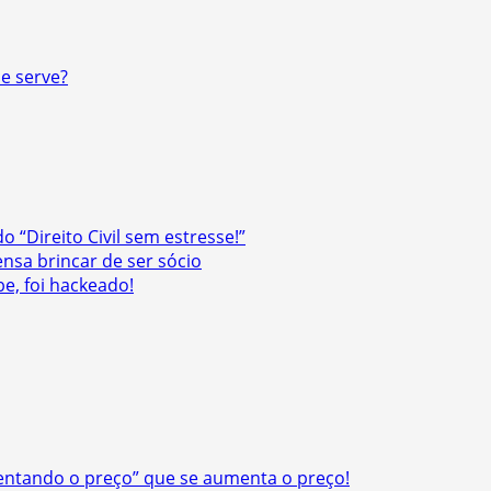
e serve?
o “Direito Civil sem estresse!”
ensa brincar de ser sócio
be, foi hackeado!
ntando o preço” que se aumenta o preço!