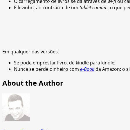
O carregamento de livros se dá através de
wi-fi
ou ca
É levinho, ao contrário de um
tablet comum
, o que p
Em qualquer das versões:
Se pode emprestar livro, de kindle para kindle;
Nunca se perde dinheiro com
e-Book
da Amazon: o si
About the Author