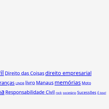
il
direito empresarial
Direito das Coisas
memórias
ranças
livro
Manaus
Moto
LINDB
ha
Responsabilidade Civil
Sucessões
É isso!
rock
societário