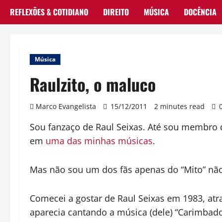
REFLEXÕES & COTIDIANO
DIREITO
MÚSICA
DOCÊNCIA
Música
Raulzito, o maluco
Marco Evangelista
15/12/2011
2 minutes read
Sou fanzaço de Raul Seixas. Até sou membro do
em
uma das minhas músicas
.
Mas não sou um dos fãs apenas do “Mito” não
Comecei a gostar de Raul Seixas em 1983, atr
aparecia cantando a música (dele) “Carimbad