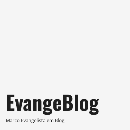
Skip
EvangeBlog
to
content
Marco Evangelista em Blog!