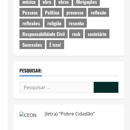
música
obra
obras
Obrigações
Pessoas
Política
processo
reflexão
reflexões
religião
resenha
Responsabilidade Civil
rock
societário
Sucessões
É isso!
PESQUISAR:
Pesquisar
por:
(letra) “Pobre Cidadão”