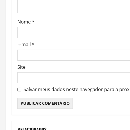
i
o
Nome
*
n
E-mail
*
Site
Salvar meus dados neste navegador para a próx
RELACIONADOS