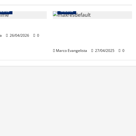
úsica
Música
ado”, do Leo Jaime
O remaster no cinema do “Live at
Pompeii” (Pink Floyd) – o bom e o
a
26/04/2026
0
ruim
Marco Evangelista
27/04/2025
0