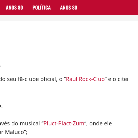
ANOS 80
POLÍTICA
ANOS 80
0
 seu fã-clube oficial, o “
Raul Rock-Club
” e o citei
.
avés do musical “
Pluct-Plact-Zum
”, onde ele
or Maluco”;