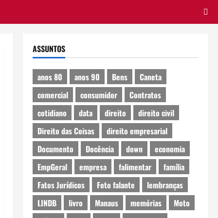
ASSUNTOS
anos 80
anos 90
Bens
Caneta
comercial
consumidor
Contratos
cotidiano
data
direito
direito civil
Direito das Coisas
direito empresarial
Documento
Docência
down
economia
EmpGeral
empresa
falimentar
família
Fatos Jurídicos
Foto falante
lembranças
LINDB
livro
Manaus
memórias
Moto