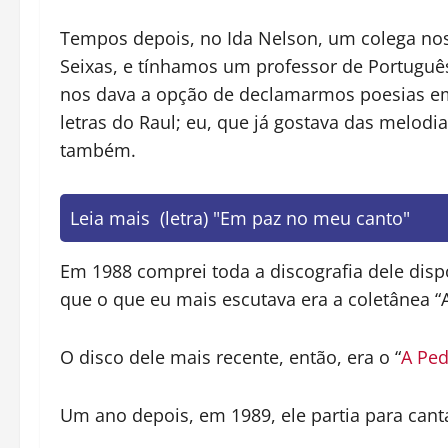
Tempos depois, no Ida Nelson, um colega no
Seixas, e tínhamos um professor de Português
nos dava a opção de declamarmos poesias em
letras do Raul; eu, que já gostava das melodia
também.
Leia mais
(letra) "Em paz no meu canto"
Em 1988 comprei toda a discografia dele dis
que o que eu mais escutava era a coletânea “A 
O disco dele mais recente, então, era o “
A Ped
Um ano depois, em 1989, ele partia para can