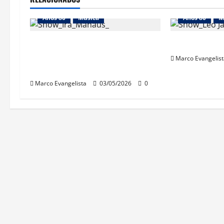
Anos 80
Música
Anos 80
M
Show do “Ira! Acústico” em Manaus
Show “Desplug
– Ótima banda, péssima qualidade
Marco Evangelist
do som
Marco Evangelista
03/05/2026
0