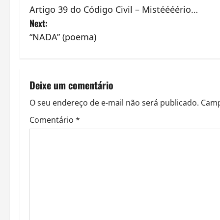
Artigo 39 do Código Civil – Mistéééério…
o
Next:
s
“NADA” (poema)
t
n
Deixe um comentário
a
O seu endereço de e-mail não será publicado.
Camp
v
Comentário
*
i
g
a
t