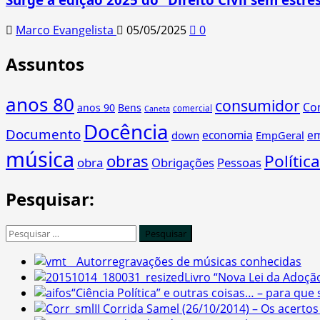
Marco Evangelista
05/05/2025
0
Assuntos
anos 80
consumidor
Co
anos 90
Bens
comercial
Caneta
Docência
Documento
economia
e
down
EmpGeral
música
obras
Política
obra
Obrigações
Pessoas
Pesquisar:
Pesquisar
por:
Autorregravações de músicas conhecidas
Livro “Nova Lei da Adoçã
“Ciência Política” e outras coisas… – para que
II Corrida Samel (26/10/2014) – Os acertos