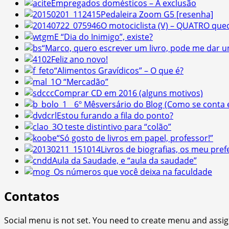
Empregados domésticos – A exclusão
Pedaleira Zoom G5 [resenha]
O motociclista (V) – QUATRO que
E “Dia do Inimigo”, existe?
“Marco, quero escrever um livro, pode me dar u
Feliz ano novo!
“Alimentos Gravídicos” – O que é?
O “Mercadão”
Comprar CD em 2016 (alguns motivos)
6º Mêsversário do Blog (Como se conta 
Estou furando a fila do ponto?
O teste distintivo para “colão”
“Só gosto de livros em papel, professor!”
Livros de biografias, os meu pref
Aula da Saudade, e “aula da saudade”
Os números que você deixa na faculdade
Contatos
Social menu is not set. You need to create menu and assig