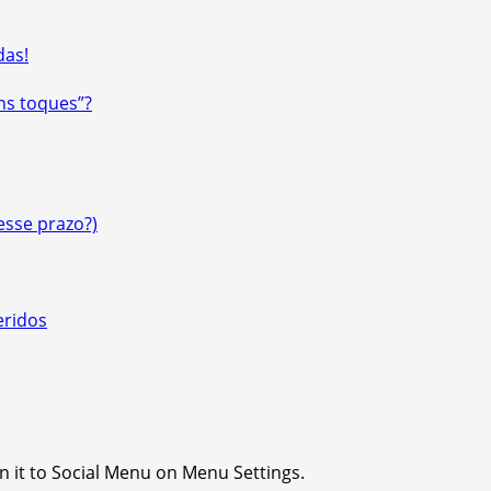
das!
ns toques”?
esse prazo?)
eridos
n it to Social Menu on Menu Settings.