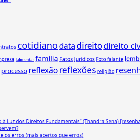
cotidiano
direito
direito civ
data
ntratos
família
lemb
Fatos Jurídicos
mpresa
Foto falante
falimentar
reflexões
reflexão
resen
processo
religião
o à Luz dos Direitos Fundamentais” (Thandra Sena) [resenh
 servem?
 e os erros (mais acertos que erros)