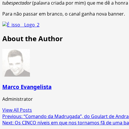
tubespectador
(palavra criada por mim) que me dê a honra
Para não passar em branco, o canal ganha nova banner.
About the Author
Marco Evangelista
Administrator
View All Posts
Post
Previous:
“Comando da Madrugada”, do Goulart de Andrade
Next:
Os CINCO níveis em que nos tornamos fã de uma b
navigation