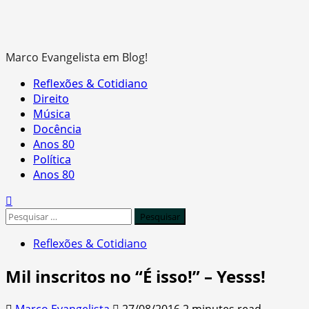
Marco Evangelista em Blog!
Primary
Reflexões & Cotidiano
Menu
Direito
Música
Docência
Anos 80
Política
Anos 80
Pesquisar
por:
Reflexões & Cotidiano
Mil inscritos no “É isso!” – Yesss!
Marco Evangelista
27/08/2016
2 minutes read