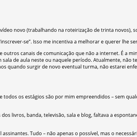
ídeo novo (trabalhando na roteirização de trinta novos), s
inscrever-se”. Isso me incentiva a melhorar e querer lhe se
 de outros canais de comunicação que não a internet. É a m
em sala de aula neste ou naquele período. Atualmente, não 
s quando surgir de novo eventual turma, não estarei enfer
que todos os estágios são por mim empreendidos – sem qual
os livros, banda, televisão, sala e blog, faltava a espont
mil assinantes. Tudo – não apenas o possível, mas o necessá