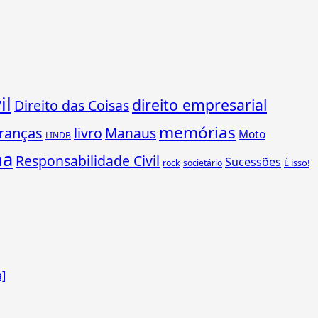
il
direito empresarial
Direito das Coisas
memórias
ranças
livro
Manaus
Moto
LINDB
ha
Responsabilidade Civil
Sucessões
É isso!
rock
societário
a]