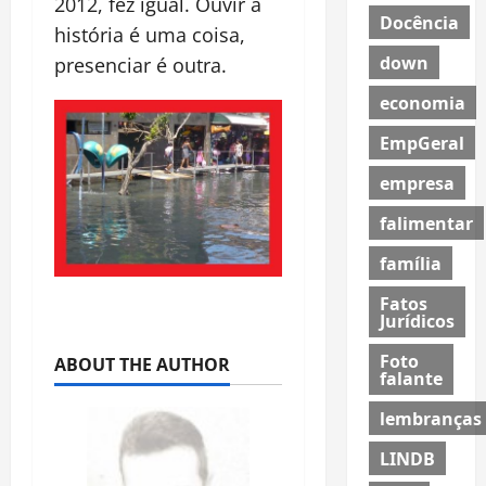
2012, fez igual. Ouvir a
Docência
história é uma coisa,
down
presenciar é outra.
economia
EmpGeral
empresa
falimentar
família
Fatos
Jurídicos
Foto
ABOUT THE AUTHOR
falante
lembranças
LINDB