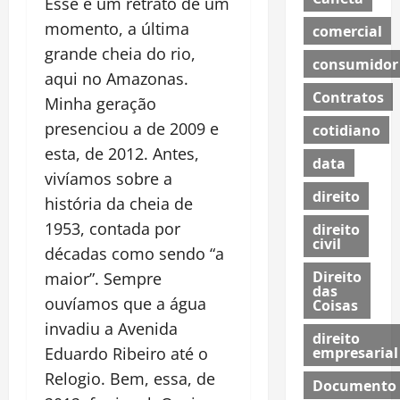
Esse é um retrato de um
momento, a última
comercial
grande cheia do rio,
consumidor
aqui no Amazonas.
Contratos
Minha geração
presenciou a de 2009 e
cotidiano
esta, de 2012. Antes,
data
vivíamos sobre a
direito
história da cheia de
1953, contada por
direito
civil
décadas como sendo “a
Direito
maior”. Sempre
das
ouvíamos que a água
Coisas
invadiu a Avenida
direito
empresarial
Eduardo Ribeiro até o
Relogio. Bem, essa, de
Documento