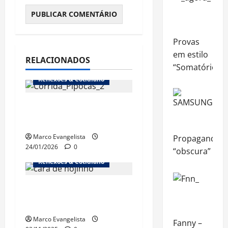
Provas
em estilo
RELACIONADOS
“Somatório”
Reflexões & Cotidiano
1ª Corrida dos
Pipocas (18/1/2026)
Marco Evangelista
Propaganda
24/01/2026
0
“obscura”
Reflexões & Cotidiano
“Cinebrasilice” – A
doença
Marco Evangelista
Fanny –