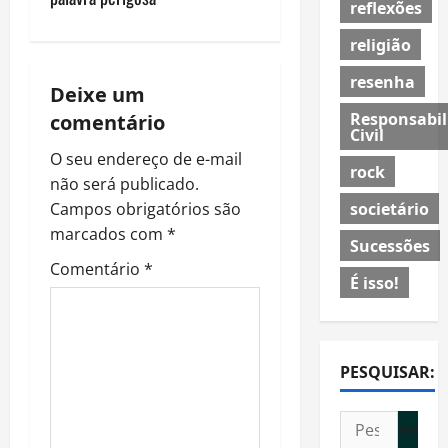
n
reflexões
a
religião
v
resenha
Deixe um
Responsabil
i
comentário
Civil
O seu endereço de e-mail
g
rock
não será publicado.
a
societário
Campos obrigatórios são
marcados com
*
t
Sucessões
Comentário
*
É isso!
i
o
n
PESQUISAR:
Pesquisar
por: