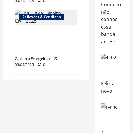
03/11/2025
0
Como eu
não
Reflexões & Cotidiano
conheci
essa
Surge a edição 2025
banda
do “Direito Civil sem
antes?
estresse!”
Marco Evangelista
05/05/2025
0
Feliz ano
novo!
A