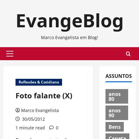
Skip
EvangeBlog
to
content
Marco Evangelista em Blog!
Primary
Menu
ASSUNTOS
Reflexões & Cotidiano
Foto falante (X)
anos
80
anos
Marco Evangelista
90
30/05/2012
Bens
1 minute read
0
Caneta