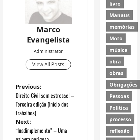
livro
Manaus
memórias
Marco
Evangelista
Moto
música
Administrator
obra
View All Posts
obras
Obrigações
P
Previous:
Direito Civil sem estresse! –
Pessoas
o
Terceira edição (Início dos
Política
s
trabalhos)
processo
Next:
t
“Inadimplemento” – Uma
reflexão
palavra perigosa