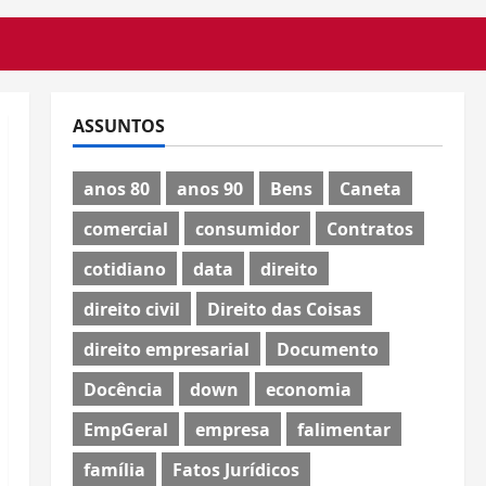
ASSUNTOS
anos 80
anos 90
Bens
Caneta
comercial
consumidor
Contratos
cotidiano
data
direito
direito civil
Direito das Coisas
direito empresarial
Documento
Docência
down
economia
EmpGeral
empresa
falimentar
família
Fatos Jurídicos