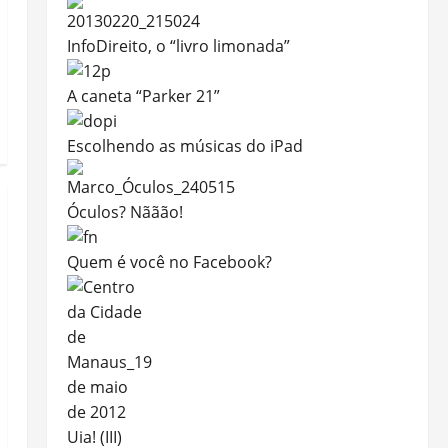
InfoDireito, o “livro limonada”
A caneta “Parker 21”
Escolhendo as músicas do iPad
Óculos? Nããão!
Quem é você no Facebook?
Uia! (III)