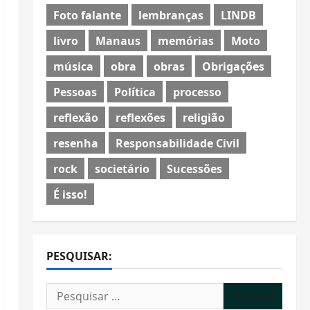
Foto falante
lembranças
LINDB
livro
Manaus
memórias
Moto
música
obra
obras
Obrigações
Pessoas
Política
processo
reflexão
reflexões
religião
resenha
Responsabilidade Civil
rock
societário
Sucessões
É isso!
PESQUISAR:
Pesquisar
por: