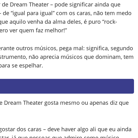
 de Dream Theater – pode significar ainda que
– de “igual para igual” com os caras, não tem medo
e aquilo venha da alma deles, é puro “rock-
ero ver quem faz melhor!”
rante outros músicos, pega mal: significa, segundo
strumento, não aprecia músicos que dominam, tem
ara se espelhar.
de Dream Theater gosta mesmo ou apenas diz que
gostar dos caras – deve haver algo ali que eu ainda
tar, já que pessoas que admiro como músico