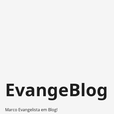
Skip
EvangeBlog
to
content
Marco Evangelista em Blog!