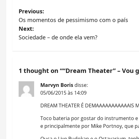
P
Previous:
Os momentos de pessimismo com o país
o
Next:
s
Sociedade – de onde ela vem?
t
n
a
1 thought on “
“Dream Theater” – Vou g
v
Marvyn Boris
disse:
i
05/06/2015 às 14:09
g
DREAM THEATER É DEMAAAAAAAAAAAIS M
a
Toco bateria por gostar do instrumento e 
t
e principalmente por Mike Portnoy, que p
i
Ouça o Live Budokan e o Octavarium, ten