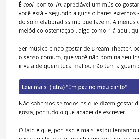
É
cool
, bonito,
in
, apreciável um músico gostar
você está – segundo alguns olhares externos 
do som elaboradíssimo que fazem. A menos qu
melódico-ostentação”, algo como “Tá aqui, qu
Ser músico e não gostar de Dream Theater, pe
o senso comum, que você não domina seu in
inveja de quem toca mal ou não tem alguém p
Leia mais
(letra) "Em paz no meu canto"
Não sabemos se todos os que dizem gostar 
gosta, por tudo o que acabei de escrever.
O fato é que, por isso e mais, estou tentando 
não percebi mas que valha mesmo a pena gos