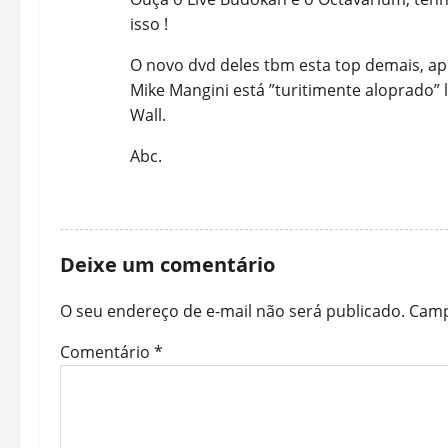
isso !
o
n
O novo dvd deles tbm esta top demais, ap
Mike Mangini está ”turitimente aloprado” 
Wall.
Abc.
REPLY
Deixe um comentário
O seu endereço de e-mail não será publicado.
Camp
Comentário
*