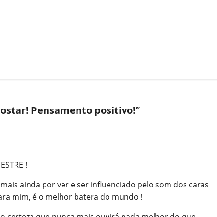
ostar! Pensamento positivo!
”
ESTRE !
mais ainda por ver e ser influenciado pelo som dos caras
ara mim, é o melhor batera do mundo !
ho certeza que nunca mais ouvirá nada melhor do que