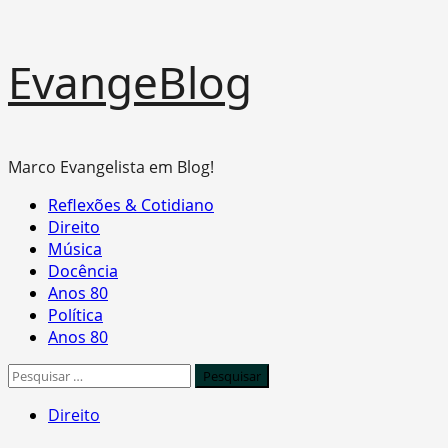
Skip
EvangeBlog
to
content
Marco Evangelista em Blog!
Primary
Reflexões & Cotidiano
Menu
Direito
Música
Docência
Anos 80
Política
Anos 80
Pesquisar
por:
Direito