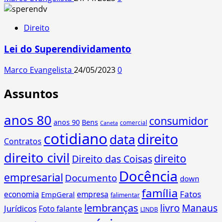
Direito
Lei do Superendividamento
Marco Evangelista
24/05/2023
0
Assuntos
anos 80
consumidor
anos 90
Bens
comercial
Caneta
cotidiano
direito
data
Contratos
direito civil
direito
Direito das Coisas
Docência
empresarial
Documento
down
família
Fatos
economia
empresa
EmpGeral
falimentar
lembranças
livro
Manaus
Jurídicos
Foto falante
LINDB