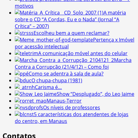
motivos
A matéria
sobre o CD “A Cordas, Eu e o Nada” (Jornal “A
Crítica” – 2007)
Escolheu bem a quem reclamar?
Pertença x Imóvel
por acessão intelectual
A comunicação móvel antes do celular
Marcha
Contra a Corrupção (21/4/12) – Como foi
Como se adentra à sala de aula?
O chupa-chupa (1981)
Carisma é…
Show “Desplugado”, do Leo Jaime
Manaus-Terror
Os níveis de professores
5 características dos atendentes de lojas
do centro, em Manaus
Contatos