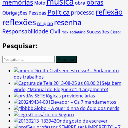
música
memórias
obras
obra
Moto
reflexão
Política
processo
Obrigações
Pessoas
reflexões
resenha
religião
Responsabilidade Civil
Sucessões
É isso!
rock
societário
Pesquisar:
Pesquisar
por:
Direito Civil sem estresse! – Andamento
dos trabalhos
Seja bem
vindo, “Manual do Blogueiro”! (Lançamento)
As SETE lógicas previdenciárias
Elevador – Os 7 mandamentos
Globo – A queridinha do ódio dos nerds
Glossário do Seguro
Onde gosto de escrever
Seu professor SEMPRE será IMPERFEITO – 7