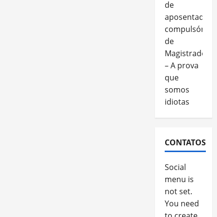
de
aposentadori
compulsória
de
Magistrados
– A prova
que
somos
idiotas
CONTATOS
Social
menu is
not set.
You need
to create