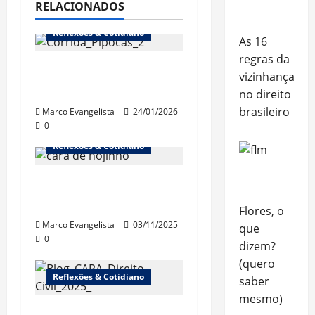
RELACIONADOS
Reflexões & Cotidiano
As 16
regras da
1ª Corrida dos
vizinhança,
Pipocas (18/1/2026)
no direito
brasileiro
Marco Evangelista
24/01/2026
0
Reflexões & Cotidiano
“Cinebrasilice” – A
doença
Flores, o
Marco Evangelista
03/11/2025
que
0
dizem?
(quero
Reflexões & Cotidiano
saber
mesmo)