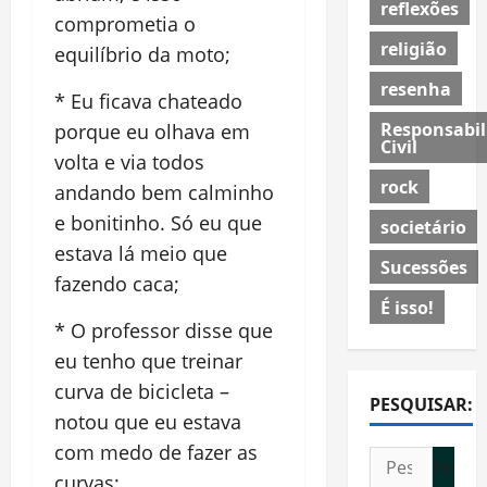
reflexões
comprometia o
religião
equilíbrio da moto;
resenha
* Eu ficava chateado
Responsabil
porque eu olhava em
Civil
volta e via todos
rock
andando bem calminho
e bonitinho. Só eu que
societário
estava lá meio que
Sucessões
fazendo caca;
É isso!
* O professor disse que
eu tenho que treinar
curva de bicicleta –
PESQUISAR:
notou que eu estava
com medo de fazer as
Pesquisar
curvas;
por: