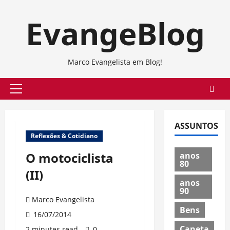
Skip
EvangeBlog
to
content
Marco Evangelista em Blog!
Primary
Menu
ASSUNTOS
Reflexões & Cotidiano
O motociclista
anos
80
(II)
anos
90
Marco Evangelista
Bens
16/07/2014
Caneta
2 minutes read
0