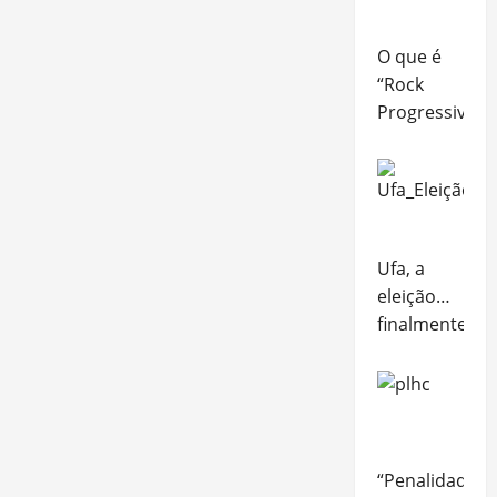
O que é
“Rock
Progressivo”?
Ufa, a
eleição…
finalmente!
“Penalidade”