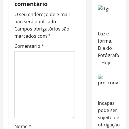
a
comentário
O seu endereço de e-mail
v
não será publicado.
i
Campos obrigatórios são
Luz e
marcados com
*
g
forma.
Comentário
*
Dia do
a
Fotógrafo
– Hoje!
t
i
o
n
Incapaz
pode ser
sujeito de
obrigação?
Nome
*