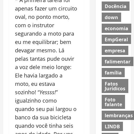
* A primeira tarefa foi
Docência
apenas fazer um circuito
oval, no ponto morto,
down
com o instrutor
economia
segurando a moto para
EmpGeral
eu me equilibrar; bem
devagar mesmo. Lá
empresa
pelas tantas pude ouvir
falimentar
a voz dele meio longe:
família
Ele havia largado a
moto, eu estava
Fatos
Jurídicos
sozinho! “
Yessss!
”
Foto
igualzinho como
falante
quando seu pai largou o
lembranças
banco da sua bicicleta
quando você tinha seis
LINDB