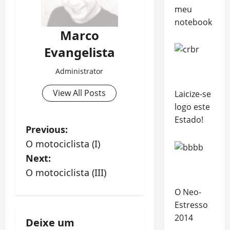
meu
notebook
Marco
Evangelista
Administrator
View All Posts
Laicize-se
logo este
Estado!
P
Previous:
O motociclista (I)
o
Next:
s
O motociclista (III)
t
O Neo-
Estresso
n
2014
Deixe um