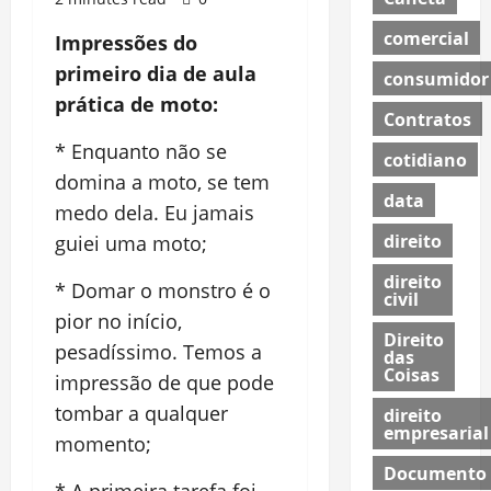
comercial
Impressões do
primeiro dia de aula
consumidor
prática de moto:
Contratos
* Enquanto não se
cotidiano
domina a moto, se tem
data
medo dela. Eu jamais
direito
guiei uma moto;
direito
* Domar o monstro é o
civil
pior no início,
Direito
pesadíssimo. Temos a
das
Coisas
impressão de que pode
tombar a qualquer
direito
empresarial
momento;
Documento