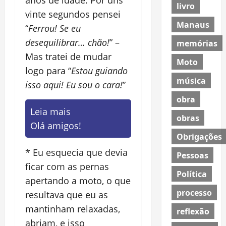
anos de idade. Por uns
livro
vinte segundos pensei
Manaus
“
Ferrou! Se eu
desequilibrar… chão!
” –
memórias
Mas tratei de mudar
Moto
logo para “
Estou guiando
música
isso aqui! Eu sou o cara!
”
obra
Leia mais
obras
Olá amigos!
Obrigações
* Eu esquecia que devia
Pessoas
ficar com as pernas
Política
apertando a moto, o que
processo
resultava que eu as
mantinham relaxadas,
reflexão
abriam, e isso