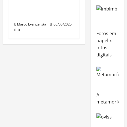
Surge a edição 2025
do “Direito Civil sem
estresse!”
Marco Evangelista
05/05/2025
0
Fotos em
papel x
fotos
digitais
A
metamorfose