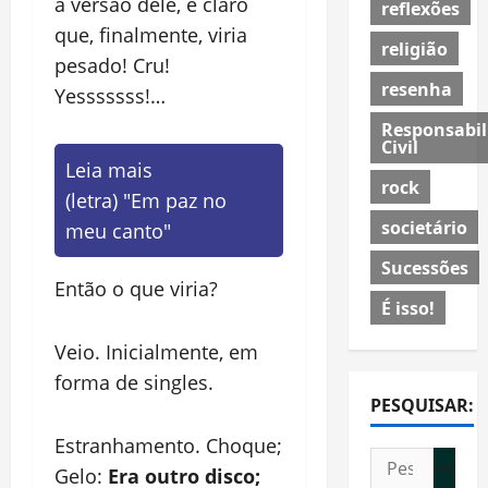
a versão dele, é claro
reflexões
que, finalmente, viria
religião
pesado! Cru!
resenha
Yesssssss!…
Responsabil
Civil
Leia mais
rock
(letra) "Em paz no
societário
meu canto"
Sucessões
Então o que viria?
É isso!
Veio. Inicialmente, em
forma de singles.
PESQUISAR:
Estranhamento. Choque;
Pesquisar
Gelo:
Era outro disco;
por: