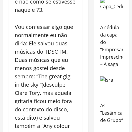
e não como se estivesse
naquele 73.
Vou confessar algo que
A cédula
da capa
normalmente eu não
do
diria: Ele salvou duas
“Empresarial
músicas do TDSOTM.
imprescindível
Duas músicas que eu
– A saga
menos gostei desde
sempre: “The great gig
in the sky “(desculpe
Clare Tory, mas aquela
gritaria ficou meio fora
As
do contexto do disco,
“Lesâmicas
está dito) e salvou
de Grupo”
também a “Any colour