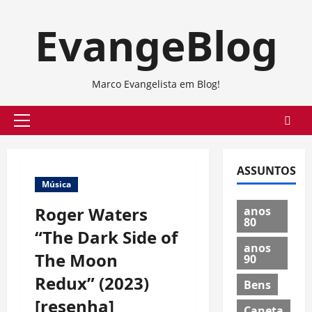
Skip
EvangeBlog
to
content
Marco Evangelista em Blog!
Primary
Menu
ASSUNTOS
Música
Roger Waters
anos
80
“The Dark Side of
anos
The Moon
90
Redux” (2023)
Bens
[resenha]
Caneta