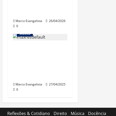
Show “Desplugado”,
do Leo Jaime
Marco Evangelista
26/04/2026
0
Música
O remaster no
cinema do “Live at
Pompeii” (Pink
Floyd) – o bom e o
ruim
Marco Evangelista
27/04/2025
0
Reflexões & Cotidiano
Direito
Música
Docência