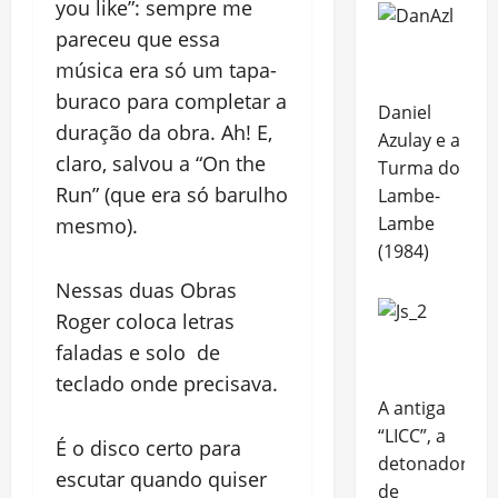
you like”: sempre me
pareceu que essa
música era só um tapa-
buraco para completar a
Daniel
duração da obra. Ah! E,
Azulay e a
claro, salvou a “On the
Turma do
Run” (que era só barulho
Lambe-
Lambe
mesmo).
(1984)
Nessas duas Obras
Roger coloca letras
faladas e solo de
teclado onde precisava.
A antiga
“LICC”, a
É o disco certo para
detonadora
escutar quando quiser
de