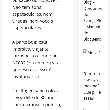
pulsação do TDSOTM.
Blog –
Não tem sons
Dois anos
espetaculares, nem
de
EvangeBlog
viradas, nem vocais
– Manual
espetaculares.
do
Blogueiro
A parte boa: está
imersivo, viajante,
introspecto e, melhor:
NOVO (é a terceira vez
que escrevo isso, é
“Contrato
involuntário).
consigo
mesmo”.
Ele, Roger, sabe colocar
Que p… é
a voz dele de 80 anos
essa?
como a música precisa,