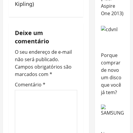
a
Kipling)
Aspire
v
One 2013)
i
Deixe um
g
comentário
a
O seu endereço de e-mail
Porque
não será publicado.
t
comprar
Campos obrigatórios são
de novo
i
marcados com
*
um disco
Comentário
*
que você
o
já tem?
n