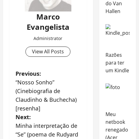
do Van
Hallen
Marco
Evangelista
Administrator
View All Posts
Razões
para ter
um Kindle
P
Previous:
“Nosso Sonho”
o
(Cinebiografia de
s
Claudinho & Buchecha)
[resenha]
t
Meu
Next:
netbook
n
Minha interpretação de
renegado
“Se” (poema de Rudyard
(Acer