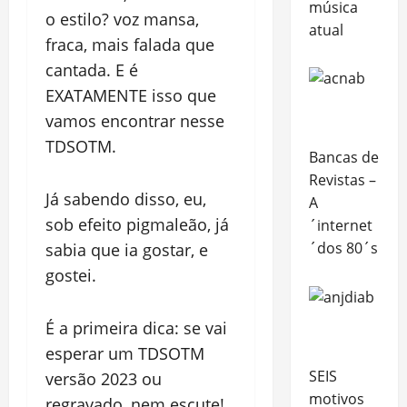
música
o estilo? voz mansa,
atual
fraca, mais falada que
cantada. E é
EXATAMENTE isso que
vamos encontrar nesse
TDSOTM.
Bancas de
Revistas –
Já sabendo disso, eu,
A
sob efeito pigmaleão, já
´internet
´dos 80´s
sabia que ia gostar, e
gostei.
É a primeira dica: se vai
esperar um TDSOTM
SEIS
versão 2023 ou
motivos
regravado, nem escute!