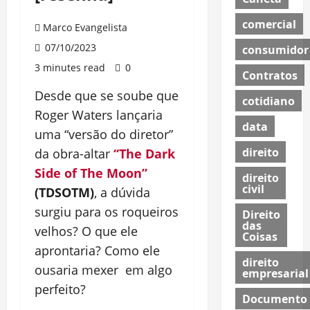
comercial
Marco Evangelista
07/10/2023
consumidor
3 minutes read
0
Contratos
Desde que se soube que
cotidiano
Roger Waters lançaria
data
uma “versão do diretor”
direito
da obra-altar
“The Dark
Side of The Moon”
direito
civil
(TDSOTM)
, a dúvida
surgiu para os roqueiros
Direito
das
velhos? O que ele
Coisas
aprontaria? Como ele
direito
ousaria mexer em algo
empresarial
perfeito?
Documento