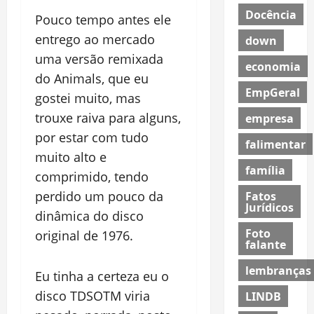
Docência
Pouco tempo antes ele
entrego ao mercado
down
uma versão remixada
economia
do Animals, que eu
EmpGeral
gostei muito, mas
trouxe raiva para alguns,
empresa
por estar com tudo
falimentar
muito alto e
família
comprimido, tendo
perdido um pouco da
Fatos
Jurídicos
dinâmica do disco
Foto
original de 1976.
falante
lembranças
Eu tinha a certeza eu o
disco TDSOTM viria
LINDB