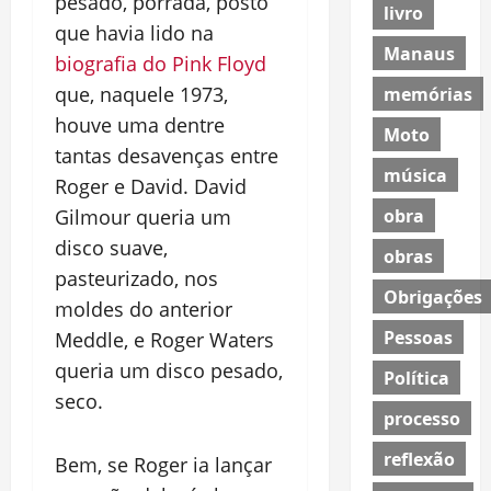
pesado, porrada, posto
livro
que havia lido na
Manaus
biografia do Pink Floyd
que, naquele 1973,
memórias
houve uma dentre
Moto
tantas desavenças entre
música
Roger e David. David
obra
Gilmour queria um
disco suave,
obras
pasteurizado, nos
Obrigações
moldes do anterior
Pessoas
Meddle, e Roger Waters
queria um disco pesado,
Política
seco.
processo
reflexão
Bem, se Roger ia lançar