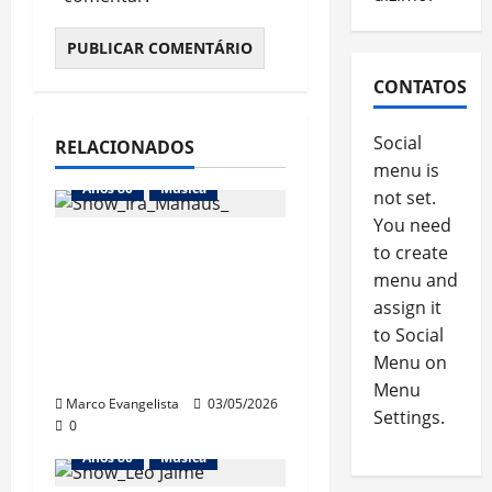
CONTATOS
Social
RELACIONADOS
menu is
Anos 80
Música
not set.
You need
Show do “Ira!
to create
Acústico” em
menu and
Manaus – Ótima
assign it
to Social
banda, péssima
Menu on
qualidade do som
Menu
Marco Evangelista
03/05/2026
Settings.
0
Anos 80
Música