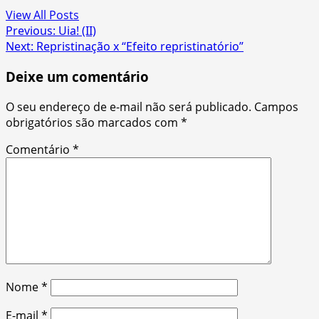
View All Posts
Post
Previous:
Uia! (II)
Next:
Repristinação x “Efeito repristinatório”
navigation
Deixe um comentário
O seu endereço de e-mail não será publicado.
Campos
obrigatórios são marcados com
*
Comentário
*
Nome
*
E-mail
*