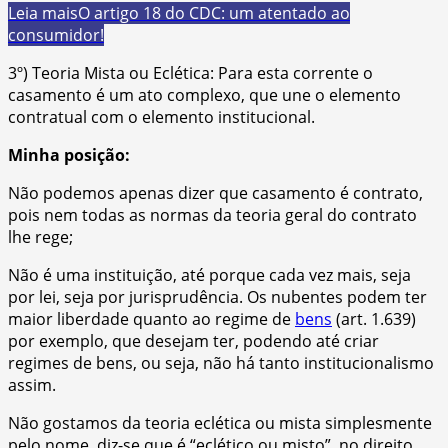
Leia mais
O artigo 18 do CDC: um atentado ao
consumidor!
3º) Teoria Mista ou Eclética: Para esta corrente o
casamento é um ato complexo, que une o elemento
contratual com o elemento institucional.
Minha posição:
Não podemos apenas dizer que casamento é contrato,
pois nem todas as normas da teoria geral do contrato
lhe rege;
Não é uma instituição, até porque cada vez mais, seja
por lei, seja por jurisprudência. Os nubentes podem ter
maior liberdade quanto ao regime de
bens
(art. 1.639)
por exemplo, que desejam ter, podendo até criar
regimes de bens, ou seja, não há tanto institucionalismo
assim.
Não gostamos da teoria eclética ou mista simplesmente
pelo nome, diz-se que é “eclético ou misto”, no direito,