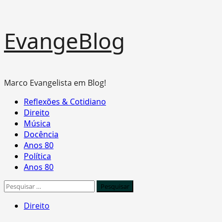
Skip
EvangeBlog
to
content
Marco Evangelista em Blog!
Primary
Reflexões & Cotidiano
Menu
Direito
Música
Docência
Anos 80
Política
Anos 80
Pesquisar
por:
Direito