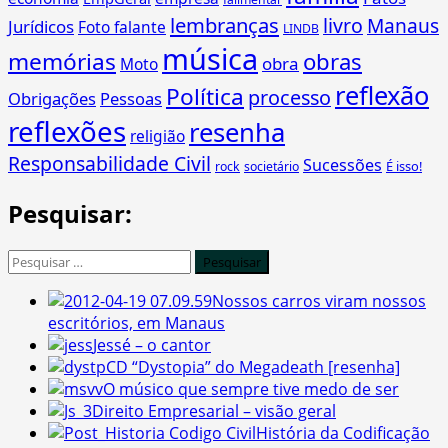
lembranças
livro
Manaus
Jurídicos
Foto falante
LINDB
música
memórias
obras
obra
Moto
reflexão
Política
processo
Obrigações
Pessoas
reflexões
resenha
religião
Responsabilidade Civil
Sucessões
É isso!
rock
societário
Pesquisar:
Pesquisar
por:
Nossos carros viram nossos
escritórios, em Manaus
Jessé – o cantor
CD “Dystopia” do Megadeath [resenha]
O músico que sempre tive medo de ser
Direito Empresarial – visão geral
História da Codificação