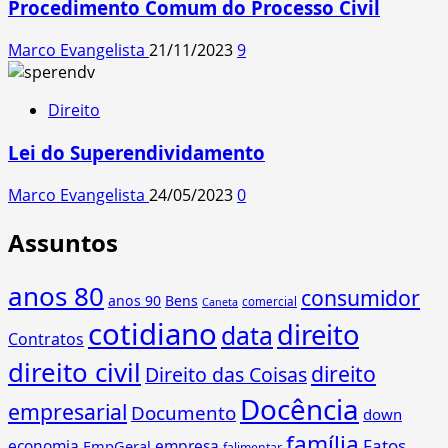
Procedimento Comum do Processo Civil
Marco Evangelista
21/11/2023
9
Direito
Lei do Superendividamento
Marco Evangelista
24/05/2023
0
Assuntos
anos 80
consumidor
anos 90
Bens
comercial
Caneta
cotidiano
direito
data
Contratos
direito civil
direito
Direito das Coisas
Docência
empresarial
Documento
down
família
Fatos
economia
empresa
EmpGeral
falimentar