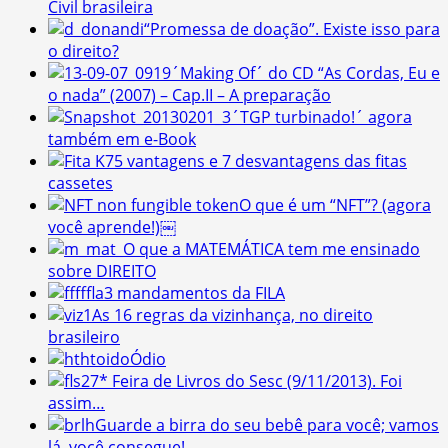
Civil brasileira
“Promessa de doação”. Existe isso para
o direito?
´Making Of´ do CD “As Cordas, Eu e
o nada” (2007) – Cap.II – A preparação
´TGP turbinado!´ agora
também em e-Book
5 vantagens e 7 desvantagens das fitas
cassetes
O que é um “NFT”? (agora
você aprende!)￼
O que a MATEMÁTICA tem me ensinado
sobre DIREITO
3 mandamentos da FILA
As 16 regras da vizinhança, no direito
brasileiro
Ódio
27* Feira de Livros do Sesc (9/11/2013). Foi
assim…
Guarde a birra do seu bebê para você; vamos
lá, você consegue!