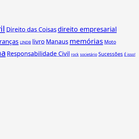
il
direito empresarial
Direito das Coisas
memórias
ranças
livro
Manaus
Moto
LINDB
ha
Responsabilidade Civil
Sucessões
É isso!
rock
societário