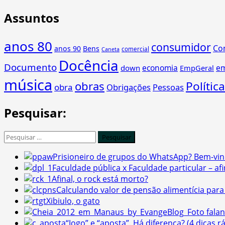
Assuntos
anos 80
consumidor
Co
anos 90
Bens
comercial
Caneta
Docência
Documento
economia
e
down
EmpGeral
música
obras
Política
obra
Obrigações
Pessoas
Pesquisar:
Pesquisar
por:
Prisioneiro de grupos do WhatsApp? Bem-vin
Faculdade pública x Faculdade particular – afi
Afinal, o rock está morto?
Calculando valor de pensão alimentícia para 
Xibiulo, o gato
Foto falan
“Jogo” e “aposta”. Há diferença? (4 dicas r