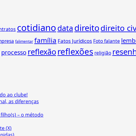
cotidiano
direito
direito civ
data
ntratos
família
lemb
Fatos Jurídicos
mpresa
Foto falante
falimentar
reflexões
reflexão
resen
processo
religião
do ao clube!
nal, as diferenças
filho(s) – o método
te (X)
ápidas)