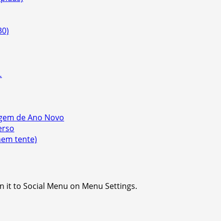
30)
…
gem de Ano Novo
erso
nem tente)
n it to Social Menu on Menu Settings.