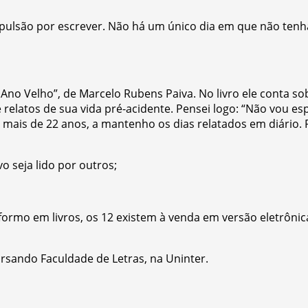
são por escrever. Não há um único dia em que não tenha id
iz Ano Velho”, de Marcelo Rubens Paiva. No livro ele conta s
elatos de sua vida pré-acidente. Pensei logo: “Não vou es
 mais de 22 anos, a mantenho os dias relatados em diário. P
 seja lido por outros;
formo em livros, os 12 existem à venda em versão eletrôni
ursando Faculdade de Letras, na Uninter.