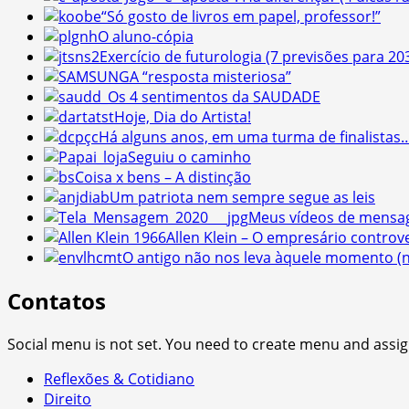
“Só gosto de livros em papel, professor!”
O aluno-cópia
Exercício de futurologia (7 previsões para 20
A “resposta misteriosa”
Os 4 sentimentos da SAUDADE
Hoje, Dia do Artista!
Há alguns anos, em uma turma de finalistas
Seguiu o caminho
Coisa x bens – A distinção
Um patriota nem sempre segue as leis
Meus vídeos de mensa
Allen Klein – O empresário controv
O antigo não nos leva àquele momento (
Contatos
Social menu is not set. You need to create menu and assig
Reflexões & Cotidiano
Direito