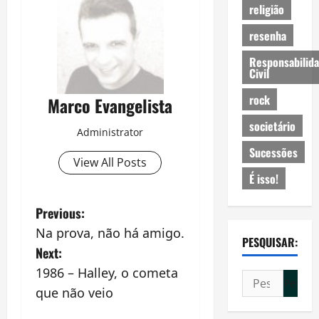
religião
resenha
Responsabilid
Civil
rock
Marco Evangelista
societário
Administrator
Sucessões
View All Posts
É isso!
P
Previous:
Na prova, não há amigo.
o
PESQUISAR:
Next:
s
1986 – Halley, o cometa
Pesquisar
que não veio
por:
t