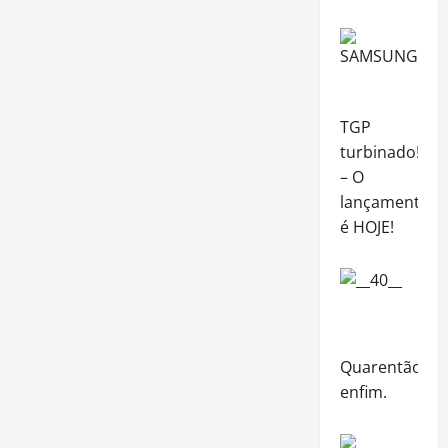
TGP
turbinado!
– O
lançamento
é HOJE!
Quarentão,
enfim.