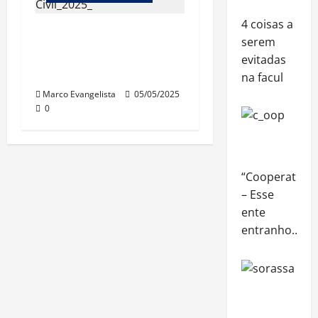
4 coisas a
Surge a edição 2025 do
serem
“Direito Civil sem
evitadas
estresse!”
na facul
Marco Evangelista
05/05/2025
0
“Cooperativa”
– Esse
ente
entranho…