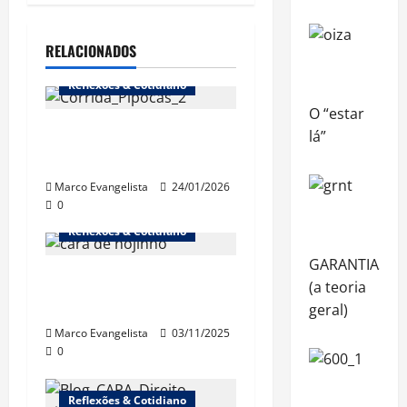
RELACIONADOS
Reflexões & Cotidiano
O “estar
1ª Corrida dos Pipocas
lá”
(18/1/2026)
Marco Evangelista
24/01/2026
0
Reflexões & Cotidiano
GARANTIAS
“Cinebrasilice” – A
(a teoria
doença
geral)
Marco Evangelista
03/11/2025
0
Reflexões & Cotidiano