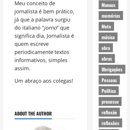
Meu conceito de
Manaus
jornalista é bem prático,
memórias
já que a palavra surgiu
Moto
do italiano “
jorno
” que
significa dia, Jornalista é
música
quem escreve
obra
periodicamente textos
obras
informativos, simples
assim.
Obrigações
Pessoas
Um abraço aos colegas!
Política
processo
reflexão
ABOUT THE AUTHOR
reflexões