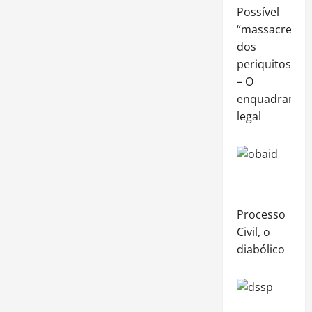
Possível
“massacre
dos
periquitos”
– O
enquadramen
legal
Processo
Civil, o
diabólico