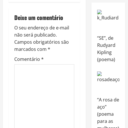
n
a
Deixe um comentário
v
O seu endereço de e-mail
não será publicado.
“SE”, de
i
Campos obrigatórios são
Rudyard
marcados com
*
g
Kipling
Comentário
*
(poema)
a
t
i
“A rosa de
o
aço”
n
(poema
para as