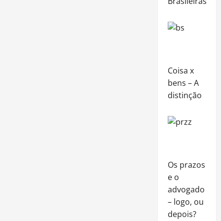
Brasileiras
Coisa x
bens – A
distinção
Os prazos
e o
advogado
– logo, ou
depois?