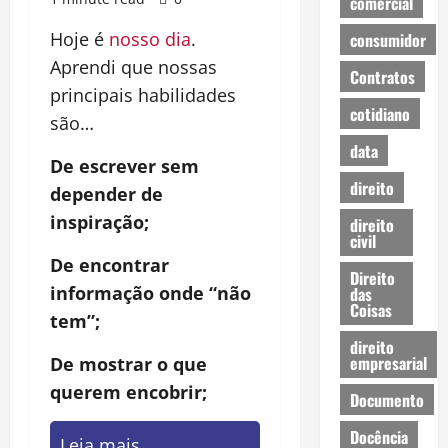
comercial
Hoje é
nosso dia
.
consumidor
Aprendi que nossas
Contratos
principais habilidades
cotidiano
são…
data
De escrever sem
direito
depender de
inspiração;
direito
civil
De encontrar
Direito
informação onde “não
das
Coisas
tem”;
direito
empresarial
De mostrar o que
querem encobrir;
Documento
Docência
Leia mais