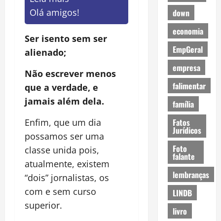
Olá amigos!
down
economia
Ser isento sem ser
EmpGeral
alienado;
empresa
Não escrever menos
falimentar
que a verdade, e
jamais além dela.
família
Fatos
Enfim, que um dia
Jurídicos
possamos ser uma
Foto
classe unida pois,
falante
atualmente, existem
lembranças
“dois” jornalistas, os
com e sem curso
LINDB
superior.
livro