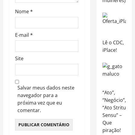
mulheres)*
Nome
*
E-mail
*
Lê o CDC,
iPlace!
Site
Salvar meus dados neste
“Ato”,
navegador para a
“Negócio”,
próxima vez que eu
“Ato Stritu
comentar.
Sensu” –
Que
piração!