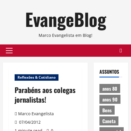
Skip
EvangeBlog
to
content
Marco Evangelista em Blog!
Primary
Menu
ASSUNTOS
Reflexões & Cotidiano
Parabéns aos colegas
anos 80
jornalistas!
anos 90
Bens
Marco Evangelista
Caneta
07/04/2012
1 minute read
0