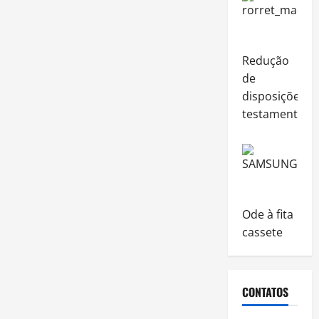
Redução
de
disposições
testamentária
Ode à fita
cassete
CONTATOS