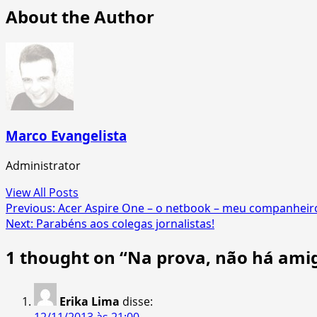
About the Author
Marco Evangelista
Administrator
View All Posts
Post
Previous:
Acer Aspire One – o netbook – meu companheir
Next:
Parabéns aos colegas jornalistas!
navigation
1 thought on “
Na prova, não há ami
Erika Lima
disse:
12/11/2013 às 21:00