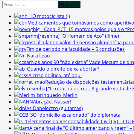
Pesquisar
por:
O motociclista (I)
Medicamentos que tomávamos como aperitivo
5 motivos pelos quais o “Pro
[resenha] “O Homem de Aço” (filme)
Calculando valor de pensão alimentícia para 
Fim de período na faculdade – 5 conclusões
Nara Leão
Nos anos 90 “não existia” Vade Mecum de dir
Quando o direito deixa abortar?
A crise política, até aqui
Redução de disposições testamentária
[resenha] “O retorno do rei – A grande volta de El
Merlin
Abração, Nasser!
As Danelectro (guitarras)
O “domicílio escalonado” do diplomata
Elementos da Responsabilidade Civil (IV) – CUL
A cena final de “O último americano virgem” 