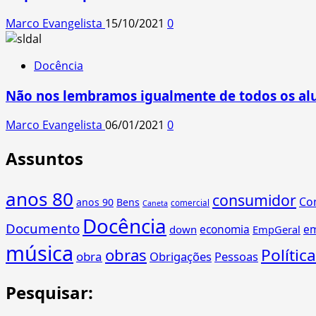
Marco Evangelista
15/10/2021
0
Docência
Não nos lembramos igualmente de todos os al
Marco Evangelista
06/01/2021
0
Assuntos
anos 80
consumidor
Co
anos 90
Bens
comercial
Caneta
Docência
Documento
economia
e
down
EmpGeral
música
obras
Política
obra
Obrigações
Pessoas
Pesquisar: