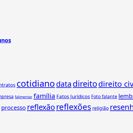
unos
cotidiano
direito
direito civ
data
ntratos
família
lemb
Fatos Jurídicos
mpresa
Foto falante
falimentar
reflexões
reflexão
resen
processo
religião