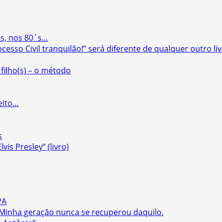
s, nos 80´s…
cesso Civil tranquilão!” será diferente de qualquer outro l
filho(s) – o método
eito…
s
vis Presley” (livro)
PA
– Minha geração nunca se recuperou daquilo.