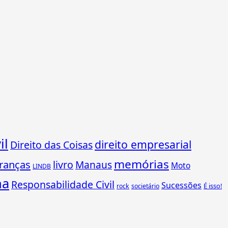
il
direito empresarial
Direito das Coisas
memórias
ranças
livro
Manaus
Moto
LINDB
ha
Responsabilidade Civil
Sucessões
É isso!
rock
societário