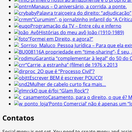
O primeiro hostil ao amazonense é o próprio 
Manaus – O aniversário, a corrida, a ponte.
Palavra traiçoeira do direito: “adjudicação”
“Curumim”, o jornalzinho infantil do “A Críti
Programação da TV – Entre céu e inferno
Histórias do meu avô João (1910-1989)
“Formei em Direito, e agora?”
Pessoa Jurídica – Para que ela e
A propriedade em “time-sharing”- É seu,
Garantia “complementar à legal” do 50 do C
“Carrie, a estranha” (filme) de 1976 x 2013
O que é “Processo Civil”?
Escrever BEM é escrever POUCO!
Mulher de cabelo curto fica mais…
O que é/foi “Glam Rock”?
Casamento, para o direito, o que é? 
‘Ponto Comercial’ não é apenas um “l
Contatos
Social menu is not set. You need to create menu and assig