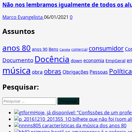
Não nos lembramos igualmente de todos os al
Marco Evangelista
06/01/2021
0
Assuntos
anos 80
consumidor
Co
anos 90
Bens
comercial
Caneta
Docência
Documento
economia
e
down
EmpGeral
música
obras
Política
obra
Obrigações
Pessoas
Pesquisar:
Pesquisar
por:
Hoje, já disponível: “Confissões de um profe
O bilhete que não foi (som a
5 características da música dos anos 80