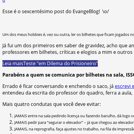
Esse é o sexcentésimo post do EvangeBlog! \o/
Um dos meus hobbies é, vez ou outra, ler os bilhetes que ficam jogados no 
Já fui um dos primeiros em saber de gravidez, acho que ant
professores em bilhetes, críticas e elogios a mim e outro
Leia mais
Teste "em Dilema do Prisioneiro"
Parabéns a quem se comunica por bilhetes na sala, ISSO
Errado é ficar conversando e enchendo o saco, já
escrevi
entendeu da escrita do professor do quadro, ferra a aula
Mais quatro condutas que você deve evitar:
JAMAIS entre na sala pedindo licença ou fazendo barulho, dá logo 
JAMAIS pedir para “segurar o elevador” – já que chegou ao elevador 
JAMAIS, na reprografia, faça ajustes no trabalho, na fila de impres