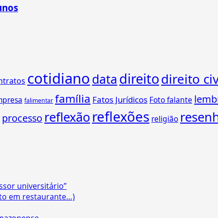
unos
cotidiano
direito
direito civ
data
ntratos
família
lemb
Fatos Jurídicos
mpresa
Foto falante
falimentar
reflexões
reflexão
resen
processo
religião
ssor universitário”
lto em restaurante…)