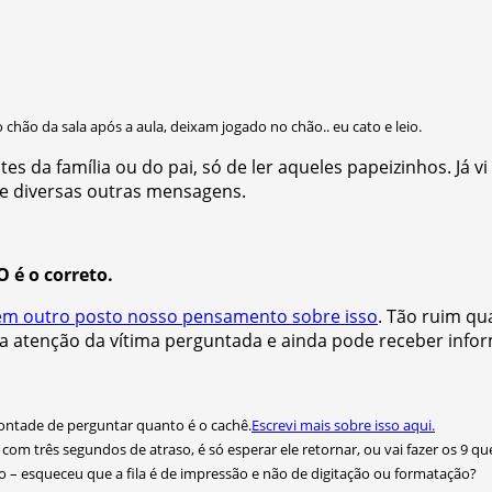
chão da sala após a aula, deixam jogado no chão.. eu cato e leio.
es da família ou do pai, só de ler aqueles papeizinhos. Já v
s e diversas outras mensagens.
 é o correto.
 em outro posto nosso pensamento sobre isso
. Tão ruim qu
, a atenção da vítima perguntada e ainda pode receber inf
vontade de perguntar quanto é o cachê.
Escrevi mais sobre isso aqui.
com três segundos de atraso, é só esperar ele retornar, ou vai fazer os 9 qu
são – esqueceu que a fila é de impressão e não de digitação ou formatação?