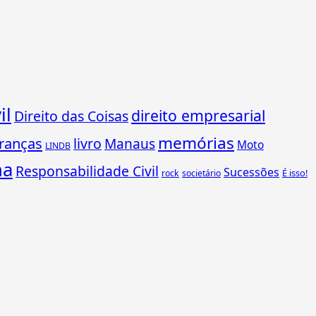
il
direito empresarial
Direito das Coisas
memórias
ranças
livro
Manaus
Moto
LINDB
ha
Responsabilidade Civil
Sucessões
É isso!
rock
societário