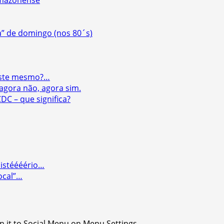
amazonense
ca” de domingo (nos 80´s)
xiste mesmo?…
 agora não, agora sim.
DC – que significa?
Mistéééério…
ocal”…
n it to Social Menu on Menu Settings.