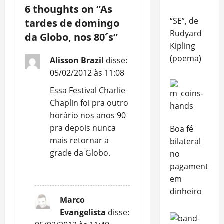
6 thoughts on “
As
v
“SE”, de
tardes de domingo
i
Rudyard
da Globo, nos 80´s
”
Kipling
g
(poema)
Alisson Brazil
disse:
a
05/02/2012 às 11:08
Essa Festival Charlie
t
Chaplin foi pra outro
i
horário nos anos 90
pra depois nunca
Boa fé
o
mais retornar a
bilateral
grade da Globo.
no
n
pagamento
REPLY
em
dinheiro
Marco
Evangelista
disse: