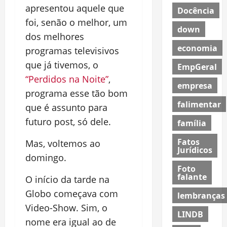
apresentou aquele que
Docência
foi, senão o melhor, um
down
dos melhores
economia
programas televisivos
que já tivemos, o
EmpGeral
“Perdidos na Noite”
,
empresa
programa esse tão bom
falimentar
que é assunto para
futuro post, só dele.
família
Fatos
Mas, voltemos ao
Jurídicos
domingo.
Foto
falante
O início da tarde na
Globo começava com
lembranças
Video-Show. Sim, o
LINDB
nome era igual ao de