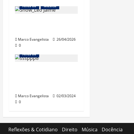
Anos 80
Música
Show “Desplugado”,
do Leo Jaime
Marco Evangelista
26/04/2026
0
Anos 80
Super-8: gravando
“video” em casa até
1983
Marco Evangelista
02/03/2024
0
Reflexões & Cotidiano
Direito
Música
Docência