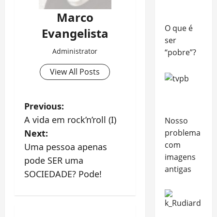
Marco
O que é
Evangelista
ser
Administrator
“pobre”?
View All Posts
P
Previous:
A vida em rock’n’roll (I)
Nosso
o
Next:
problema
s
com
Uma pessoa apenas
imagens
pode SER uma
t
antigas
SOCIEDADE? Pode!
n
a