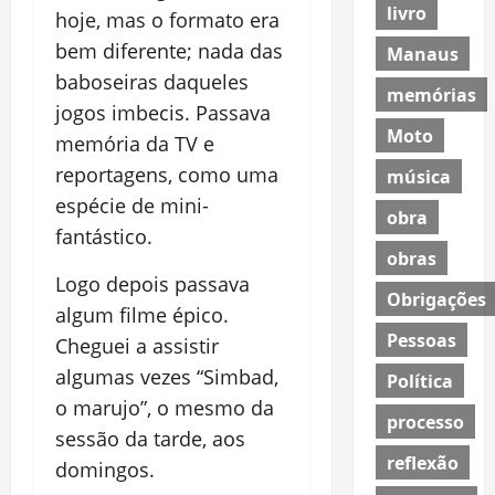
livro
hoje, mas o formato era
bem diferente; nada das
Manaus
baboseiras daqueles
memórias
jogos imbecis. Passava
Moto
memória da TV e
reportagens, como uma
música
espécie de mini-
obra
fantástico.
obras
Logo depois passava
Obrigações
algum filme épico.
Pessoas
Cheguei a assistir
algumas vezes “Simbad,
Política
o marujo”, o mesmo da
processo
sessão da tarde, aos
reflexão
domingos.