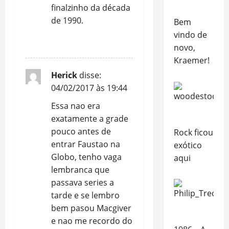
finalzinho da década
de 1990.
Bem
vindo de
REPLY
novo,
Kraemer!
Herick
disse:
04/02/2017 às 19:44
Essa nao era
exatamente a grade
pouco antes de
Rock ficou
entrar Faustao na
exótico
Globo, tenho vaga
aqui
lembranca que
passava series a
tarde e se lembro
bem pasou Macgiver
e nao me recordo do