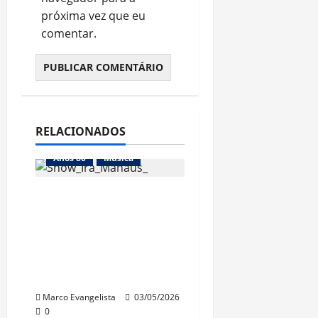
próxima vez que eu
comentar.
RELACIONADOS
Anos 80
Música
Show do “Ira!
Acústico” em
Manaus – Ótima
banda, péssima
qualidade do som
Marco Evangelista
03/05/2026
0