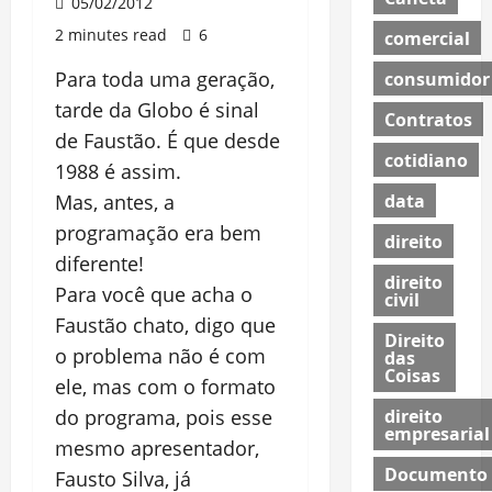
05/02/2012
2 minutes read
6
comercial
Para toda uma geração,
consumidor
tarde da Globo é sinal
Contratos
de Faustão. É que desde
cotidiano
1988 é assim.
data
Mas, antes, a
programação era bem
direito
diferente!
direito
Para você que acha o
civil
Faustão chato, digo que
Direito
o problema não é com
das
Coisas
ele, mas com o formato
direito
do programa, pois esse
empresarial
mesmo apresentador,
Documento
Fausto Silva, já