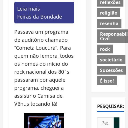
reflexões
Leia mais
religião
Feiras da Bondade
resenha
Passava um programa
Responsabil
Civil
de auditório chamado
“Cometa Loucura”. Para
rock
quem não lembra, todos
societário
os nomes do início do
Sucessões
rock nacional dos 80´s
passaram por aquele
É isso!
programa, cheguei a
assistir o Camisa de
Vênus tocando lá!
PESQUISAR:
Pesquisar
por: