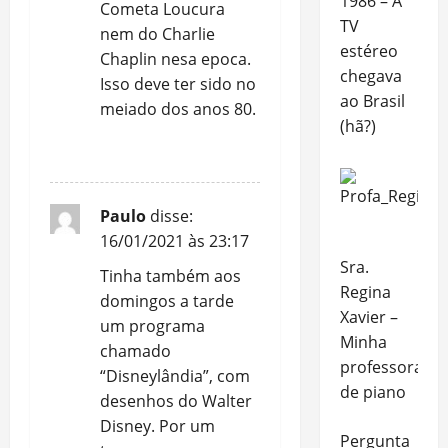
1986 – A
Cometa Loucura
TV
nem do Charlie
estéreo
Chaplin nesa epoca.
chegava
Isso deve ter sido no
ao Brasil
meiado dos anos 80.
(hã?)
REPLY
Paulo
disse:
16/01/2021 às 23:17
Sra.
Tinha também aos
Regina
domingos a tarde
Xavier –
um programa
Minha
chamado
professora
“Disneylândia”, com
de piano
desenhos do Walter
Disney. Por um
Pergunta