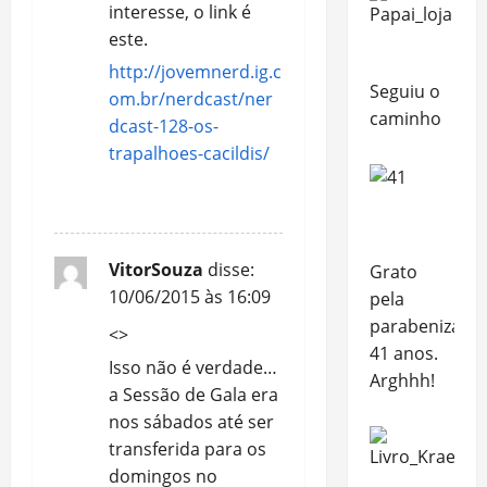
interesse, o link é
este.
http://jovemnerd.ig.c
Seguiu o
om.br/nerdcast/ner
caminho
dcast-128-os-
trapalhoes-cacildis/
REPLY
VitorSouza
disse:
Grato
10/06/2015 às 16:09
pela
parabenização
<>
41 anos.
Isso não é verdade…
Arghhh!
a Sessão de Gala era
nos sábados até ser
transferida para os
domingos no