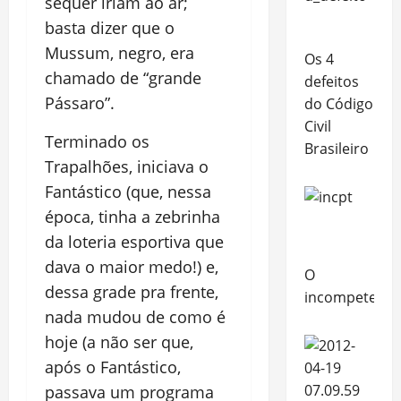
sequer iriam ao ar;
basta dizer que o
Mussum, negro, era
Os 4
chamado de “grande
defeitos
Pássaro”.
do Código
Civil
Terminado os
Brasileiro
Trapalhões, iniciava o
Fantástico (que, nessa
época, tinha a zebrinha
da loteria esportiva que
dava o maior medo!) e,
O
dessa grade pra frente,
incompetente
nada mudou de como é
hoje (a não ser que,
após o Fantástico,
passava um programa