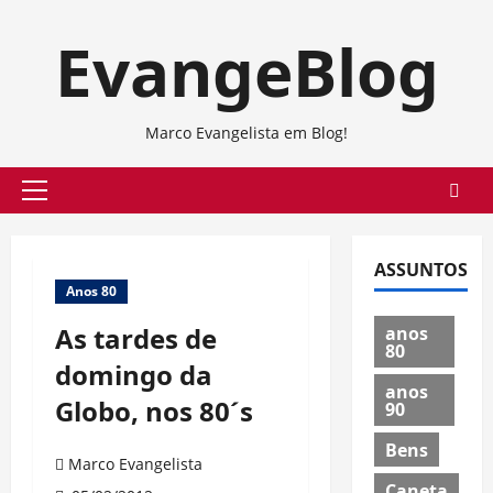
Skip
EvangeBlog
to
content
Marco Evangelista em Blog!
Primary
Menu
ASSUNTOS
Anos 80
As tardes de
anos
80
domingo da
anos
Globo, nos 80´s
90
Bens
Marco Evangelista
Caneta