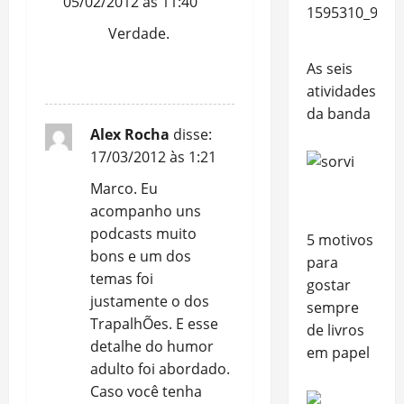
05/02/2012 às 11:40
Verdade.
As seis
REPLY
atividades
da banda
Alex Rocha
disse:
17/03/2012 às 1:21
Marco. Eu
acompanho uns
podcasts muito
5 motivos
bons e um dos
para
temas foi
gostar
justamente o dos
sempre
TrapalhÕes. E esse
de livros
detalhe do humor
em papel
adulto foi abordado.
Caso você tenha