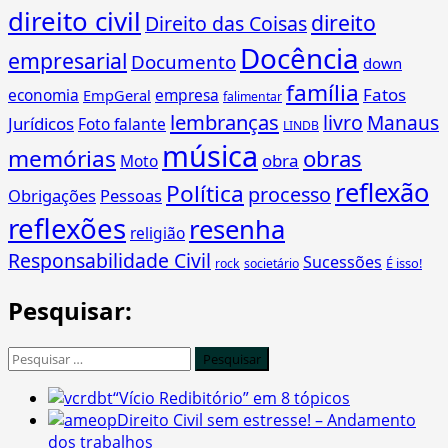
direito civil
direito
Direito das Coisas
Docência
empresarial
Documento
down
família
Fatos
economia
empresa
EmpGeral
falimentar
lembranças
livro
Manaus
Jurídicos
Foto falante
LINDB
música
memórias
obras
obra
Moto
reflexão
Política
processo
Obrigações
Pessoas
reflexões
resenha
religião
Responsabilidade Civil
Sucessões
É isso!
rock
societário
Pesquisar:
Pesquisar
por:
“Vício Redibitório” em 8 tópicos
Direito Civil sem estresse! – Andamento
dos trabalhos