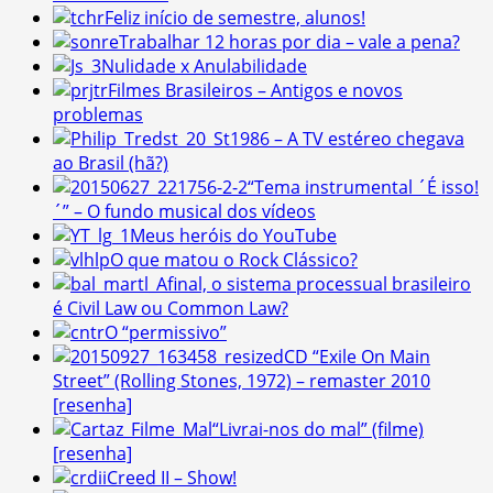
Feliz início de semestre, alunos!
Trabalhar 12 horas por dia – vale a pena?
Nulidade x Anulabilidade
Filmes Brasileiros – Antigos e novos
problemas
1986 – A TV estéreo chegava
ao Brasil (hã?)
“Tema instrumental ´É isso!
´” – O fundo musical dos vídeos
Meus heróis do YouTube
O que matou o Rock Clássico?
Afinal, o sistema processual brasileiro
é Civil Law ou Common Law?
O “permissivo”
CD “Exile On Main
Street” (Rolling Stones, 1972) – remaster 2010
[resenha]
“Livrai-nos do mal” (filme)
[resenha]
Creed II – Show!