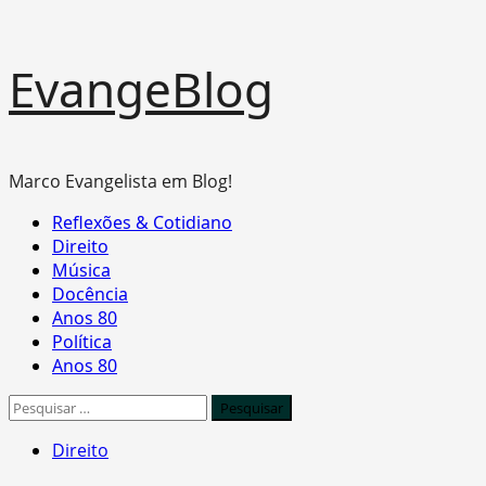
Skip
EvangeBlog
to
content
Marco Evangelista em Blog!
Primary
Reflexões & Cotidiano
Menu
Direito
Música
Docência
Anos 80
Política
Anos 80
Pesquisar
por:
Direito