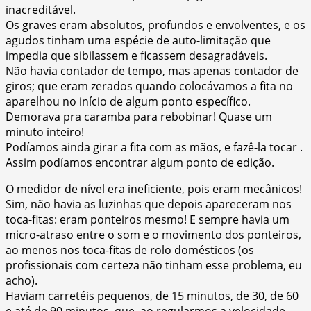
inacreditável.
Os graves eram absolutos, profundos e envolventes, e os
agudos tinham uma espécie de auto-limitação que
impedia que sibilassem e ficassem desagradáveis.
Não havia contador de tempo, mas apenas contador de
giros; que eram zerados quando colocávamos a fita no
aparelhou no início de algum ponto específico.
Demorava pra caramba para rebobinar! Quase um
minuto inteiro!
Podíamos ainda girar a fita com as mãos, e fazê-la tocar .
Assim podíamos encontrar algum ponto de edição.
O medidor de nível era ineficiente, pois eram mecânicos!
Sim, não havia as luzinhas que depois apareceram nos
toca-fitas: eram ponteiros mesmo! E sempre havia um
micro-atraso entre o som e o movimento dos ponteiros,
ao menos nos toca-fitas de rolo domésticos (os
profissionais com certeza não tinham esse problema, eu
acho).
Haviam carretéis pequenos, de 15 minutos, de 30, de 60
e até de 90 minutos, que, ao regularmos a velocidade,