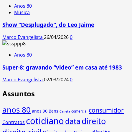
Anos 80
Música
Show “Desplugado”, do Leo Jaime
Marco Evangelista
26/04/2026
0
Anos 80
Super-8: gravando “video” em casa até 1983
Marco Evangelista
02/03/2024
0
Assuntos
anos 80
consumidor
anos 90
Bens
comercial
Caneta
cotidiano
direito
data
Contratos