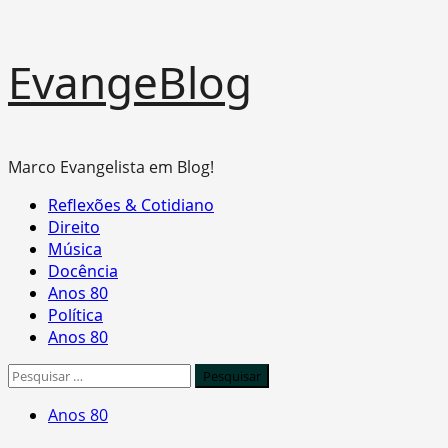
Skip
EvangeBlog
to
content
Marco Evangelista em Blog!
Primary
Reflexões & Cotidiano
Menu
Direito
Música
Docência
Anos 80
Política
Anos 80
Pesquisar
por:
Anos 80