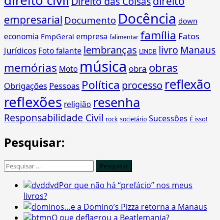
direito civil
direito
Direito das Coisas
Docência
empresarial
Documento
down
família
Fatos
economia
empresa
EmpGeral
falimentar
lembranças
livro
Manaus
Jurídicos
Foto falante
LINDB
música
memórias
obras
obra
Moto
reflexão
Política
processo
Obrigações
Pessoas
reflexões
resenha
religião
Responsabilidade Civil
Sucessões
É isso!
rock
societário
Pesquisar:
Pesquisar
por:
Por que não há “prefácio” nos meus
livros?
…e a Domino’s Pizza retorna a Manaus
O que deflagrou a Beatlemania?