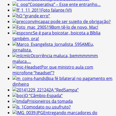
“Cooperativa” – Esse ente entranho…
Foto falante (VI)
O “grande erro”
Incapaz pode ser sujeito de obrigação?
Bom tê-lo de novo, Mac!
Se é para boicotar, boicota a Bíblia
também, ora!
Eu,
jornalista.
Ocorrência maluca, bemmmmmm
maluca….
Por que ministro aula com
microfone “headset”?
Boa fé bilateral no pagamento em
dinheiro
A “RedSampa”
O “Câmbio-Espada”
Prisioneiros da tomada
Comodato ou usufruto?
Entregando marcadores do