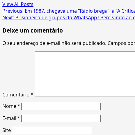
View All Posts
Post
Previous:
Em 1987, chegava uma “Rádio brega”, a “A Crític
Next:
Prisioneiro de grupos do WhatsApp? Bem-vindo ao c
navigation
Deixe um comentário
O seu endereço de e-mail não será publicado.
Campos obr
Comentário
*
Nome
*
E-mail
*
Site