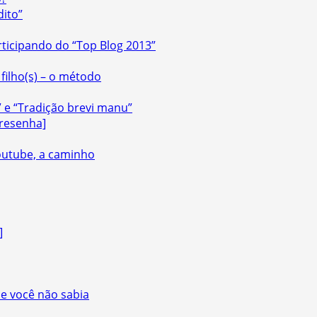
dito”
ticipando do “Top Blog 2013”
filho(s) – o método
” e “Tradição brevi manu”
[resenha]
Youtube, a caminho
]
e você não sabia