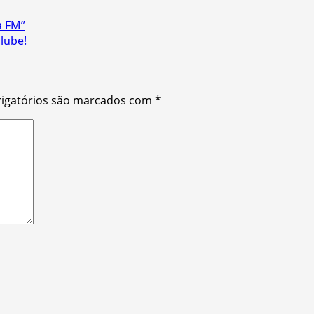
a FM”
lube!
igatórios são marcados com
*