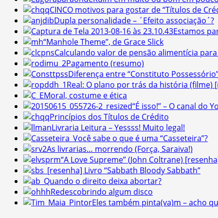
CINCO motivos para gostar de “Títulos de Cré
Dupla personalidade – ´Efeito associação´?
Estamos par
“Manhole Theme”, de Grace Slick
Calculando valor de pensão alimentícia para 
Pagamento (resumo)
Diferença entre “Constituto Possessório
Real: O plano por trás da história (filme) 
Moral, costume e ética
“É isso!” – O canal do 
Princípios dos Títulos de Crédito
Livraria Leitura – Yessss! Muito legal!
Você sabe o que é uma “Casseteira”?
As livrarias… morrendo (Força, Saraiva!)
“A Love Supreme” (John Coltrane) [resenha
[resenha] Livro “Sabbath Bloody Sabbath”
Quando o direito deixa abortar?
Redescobrindo algum disco
Eles também pinta(va)m – acho qu