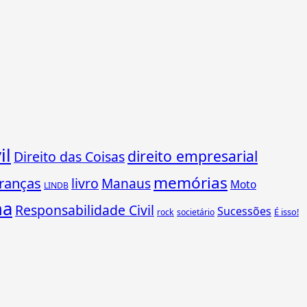
il
direito empresarial
Direito das Coisas
memórias
ranças
livro
Manaus
Moto
LINDB
ha
Responsabilidade Civil
Sucessões
É isso!
rock
societário