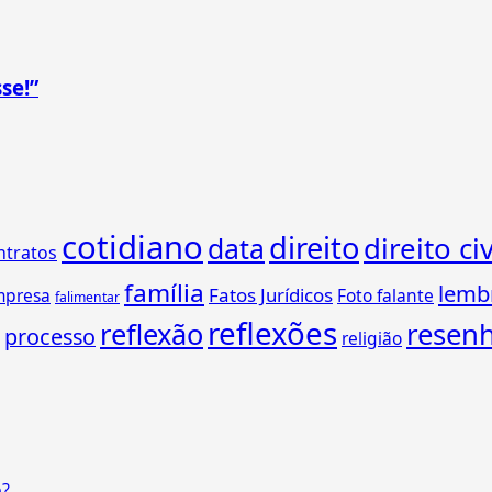
se!”
cotidiano
direito
direito civ
data
ntratos
família
lemb
Fatos Jurídicos
mpresa
Foto falante
falimentar
reflexões
reflexão
resen
processo
religião
o?