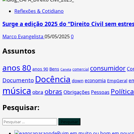
Reflexões & Cotidiano
Surge a edição 2025 do “Direito Civil sem estres
Marco Evangelista
05/05/2025
0
Assuntos
anos 80
consumidor
Co
anos 90
Bens
comercial
Caneta
Docência
Documento
economia
e
down
EmpGeral
música
obras
Política
obra
Obrigações
Pessoas
Pesquisar:
Pesquisar
por:
Ruim em muito ou bom em pouc