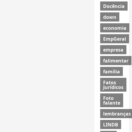
Docência
down
economia
EmpGeral
empresa
falimentar
família
Fatos
Jurídicos
Foto
falante
lembranças
LINDB