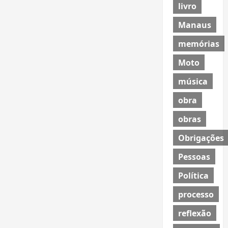
livro
Manaus
memórias
Moto
música
obra
obras
Obrigações
Pessoas
Política
processo
reflexão