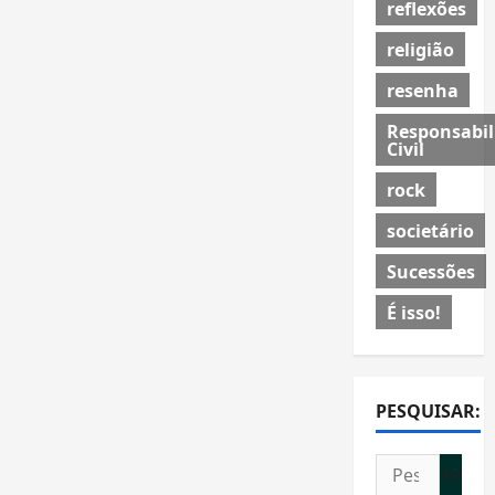
reflexões
religião
resenha
Responsabil
Civil
rock
societário
Sucessões
É isso!
PESQUISAR:
Pesquisar
por: