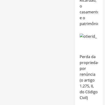
Ricardão,
o
casamento
e o
patrimônio
Perda da
propriedade
por
renúncia
(o artigo
1.275, II,
do Código
Civil)