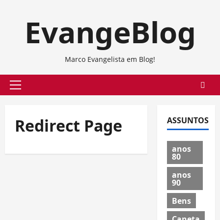
Skip
EvangeBlog
to
content
Marco Evangelista em Blog!
Primary
Menu
Redirect Page
ASSUNTOS
anos
80
anos
90
Bens
Caneta