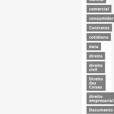
comercial
consumidor
Contratos
cotidiano
data
direito
direito
civil
Direito
das
Coisas
direito
empresarial
Documento