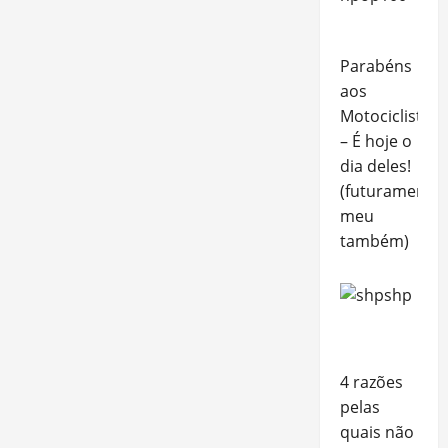
Parabéns
aos
Motociclistas!
– É hoje o
dia deles!
(futuramente,
meu
também)
4 razões
pelas
quais não