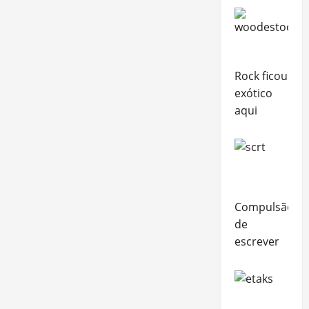
Rock ficou
exótico
aqui
Compulsão
de
escrever