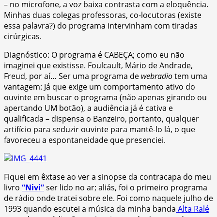
– no microfone, a voz baixa contrasta com a eloquência.
Minhas duas colegas professoras, co-locutoras (existe
essa palavra?) do programa intervinham com tiradas
cirúrgicas.
Diagnóstico: O programa é CABEÇA; como eu não
imaginei que existisse. Foulcault, Mário de Andrade,
Freud, por aí… Ser uma programa de
webradio
tem uma
vantagem: Já que exige um comportamento ativo do
ouvinte em buscar o programa (não apenas girando ou
apertando UM botão), a audiência já é cativa e
qualificada – dispensa o Banzeiro, portanto, qualquer
artifício para seduzir ouvinte para mantê-lo lá, o que
favoreceu a espontaneidade que presenciei.
Fiquei em êxtase ao ver a sinopse da contracapa do meu
livro
“Nivi”
ser lido no ar; aliás, foi o primeiro programa
de rádio onde tratei sobre ele. Foi como naquele julho de
1993 quando escutei a música da minha banda
Alta Ralé