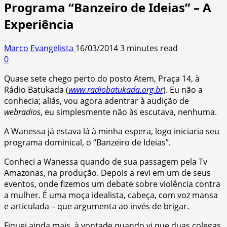
Programa “Banzeiro de Ideias” – A
Experiência
Marco Evangelista
16/03/2014
3 minutes read
0
Quase sete chego perto do posto Atem, Praça 14, à
Rádio Batukada (
www.radiobatukada.org.br
). Eu não a
conhecia; aliás, vou agora adentrar à audição de
webradios
, eu simplesmente não às escutava, nenhuma.
A Wanessa já estava lá à minha espera, logo iniciaria seu
programa dominical, o “Banzeiro de Ideias”.
Conheci a Wanessa quando de sua passagem pela Tv
Amazonas, na produção. Depois a revi em um de seus
eventos, onde fizemos um debate sobre violência contra
a mulher. É uma moça idealista, cabeça, com voz mansa
e articulada – que argumenta ao invés de brigar.
Fiquei ainda mais à vontade quando vi que duas colegas