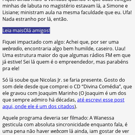
minhas de labuta no magistério estavam lá, a Simone e
Lisiane; ministram aula na mesma faculdade que eu. Ufa!
Nada estranho por lá, então.
Leia mais
Olá amigos!
Fiquei impactado com algo: Achei que, por ser uma
webradio
, encontraria algo bem humilde, caseiro. Uau!
Uma estrutura maior do que algumas rádios FM em que
já estive! Sei lá quem é o empreendedor, mas parabéns
pra ele!
Só lá soube que Nicolas Jr. se faria presente. Gosto do
som dele desde que comprei o CD “Divina Comédia”, que
ele gravou com Joaquim Marinho (O Joaquim é um dos
que sempre admiro há décadas,
até escrevi esse post
aqui, onde ele é um dos citados
).
Aquele programa deveria ser filmado: A Wanessa
gesticula com absoluta sincronicidade enquanto fala, é
uma pena não haver
webcam
lá ainda, iam gostar de ver