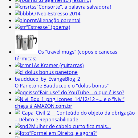
Pagamento (resumo)
“Consorte”, a palavra salvadora!
O Neo-Estresso 2014
Alienação parental
“Estresse” (poema)
Os “travel mugs” (copos e canecas
térmicas)
As Kramer (guitarras)
O Panetone Bauducco e o “dolus bonus”
“Fair use” do YouTube… o que é isso?
14/12/12 –… e o “Nivi”
chega à AMAZON.com.br
Conteúdo do objeto da obrigação
– Débito e Reponsabilidade
Mulher de cabelo curto fica mais…
“Formei em Direito, e agora?”