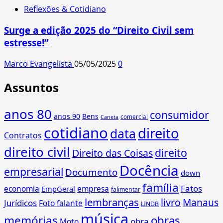
Reflexões & Cotidiano
Surge a edição 2025 do “Direito Civil sem
estresse!”
Marco Evangelista
05/05/2025
0
Assuntos
anos 80
consumidor
anos 90
Bens
comercial
Caneta
cotidiano
direito
data
Contratos
direito civil
direito
Direito das Coisas
Docência
empresarial
Documento
down
família
Fatos
economia
empresa
EmpGeral
falimentar
lembranças
livro
Manaus
Jurídicos
Foto falante
LINDB
música
memórias
obras
obra
Moto