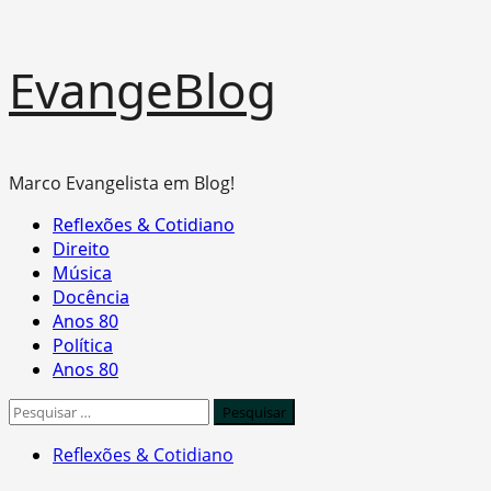
Skip
EvangeBlog
to
content
Marco Evangelista em Blog!
Primary
Reflexões & Cotidiano
Menu
Direito
Música
Docência
Anos 80
Política
Anos 80
Pesquisar
por:
Reflexões & Cotidiano