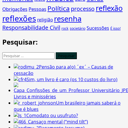
reflexão
Política
processo
Obrigações
Pessoas
reflexões
resenha
religião
Responsabilidade Civil
Sucessões
É isso!
rock
societário
Pesquisar:
Pesquisar
por:
Pensão para a(o) ´ex´ – Causas de
cessação
Sim, um livro é caro (os 10 custos do livro)
Livros e minisséries
Um brasileiro jamais saberá o
que é blues
Comodato ou usufruto?
Cansaço mental (“mind tilt”)