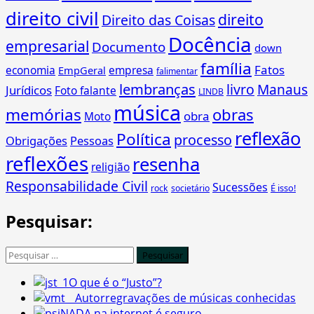
direito civil
direito
Direito das Coisas
Docência
empresarial
Documento
down
família
Fatos
economia
empresa
EmpGeral
falimentar
lembranças
livro
Manaus
Jurídicos
Foto falante
LINDB
música
memórias
obras
obra
Moto
reflexão
Política
processo
Obrigações
Pessoas
reflexões
resenha
religião
Responsabilidade Civil
Sucessões
É isso!
rock
societário
Pesquisar:
Pesquisar
por:
O que é o “Justo”?
Autorregravações de músicas conhecidas
NADA na internet é seguro.