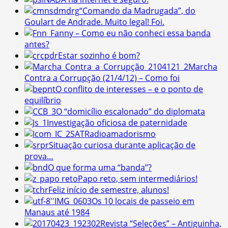
“Comando da Madrugada”, do
Goulart de Andrade. Muito legal! Foi.
Fanny – Como eu não conheci essa banda
antes?
Estar sozinho é bom?
Marcha
Contra a Corrupção (21/4/12) – Como foi
O conflito de interesses – e o ponto de
equilíbrio
O “domicílio escalonado” do diplomata
Investigação oficiosa de paternidade
Radioamadorismo
Situação curiosa durante aplicação de
prova…
O que forma uma “banda”?
Papo reto, sem intermediários!
Feliz início de semestre, alunos!
Os 10 locais de passeio em
Manaus até 1984
Revista “Seleções” – Antiguinha,