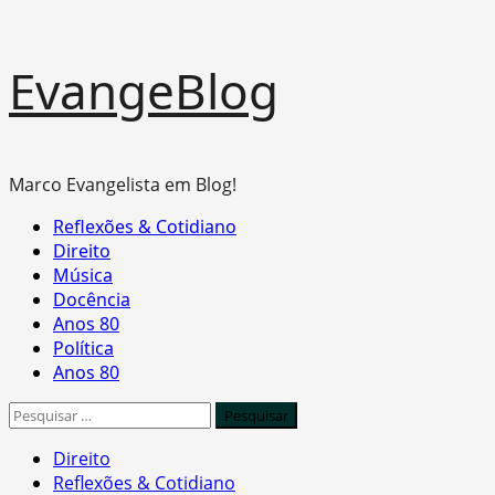
Skip
EvangeBlog
to
content
Marco Evangelista em Blog!
Primary
Reflexões & Cotidiano
Menu
Direito
Música
Docência
Anos 80
Política
Anos 80
Pesquisar
por:
Direito
Reflexões & Cotidiano