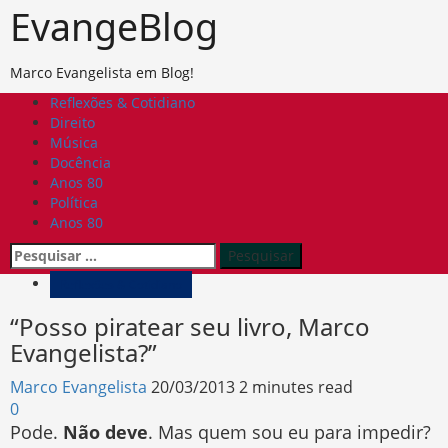
Skip
EvangeBlog
to
content
Marco Evangelista em Blog!
Primary
Reflexões & Cotidiano
Menu
Direito
Música
Docência
Anos 80
Política
Anos 80
Pesquisar
por:
Reflexões & Cotidiano
“Posso piratear seu livro, Marco
Evangelista?”
Marco Evangelista
20/03/2013
2 minutes read
0
Pode.
Não deve
. Mas quem sou eu para impedir?