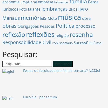
família
Fatos
economia
empresa
EmpGeral
falimentar
lembranças
livro
Jurídicos
Foto falante
LINDB
música
memórias
Manaus
obra
Moto
obras
Política
processo
Obrigações
Pessoas
reflexões
reflexão
resenha
religião
Responsabilidade Civil
Sucessões
É isso!
rock
societário
Pesquisar:
Pesquisar
por:
Festas de faculdade em fim de semana? Nããão!
Fura-fila ´per saltum´