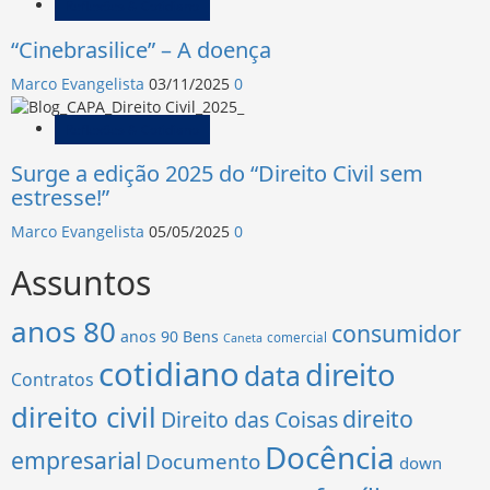
Reflexões & Cotidiano
“Cinebrasilice” – A doença
Marco Evangelista
03/11/2025
0
Reflexões & Cotidiano
Surge a edição 2025 do “Direito Civil sem
estresse!”
Marco Evangelista
05/05/2025
0
Assuntos
anos 80
consumidor
anos 90
Bens
comercial
Caneta
cotidiano
direito
data
Contratos
direito civil
direito
Direito das Coisas
Docência
empresarial
Documento
down