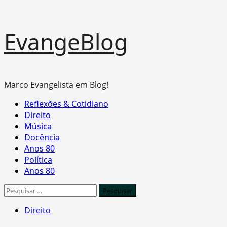
Skip
EvangeBlog
to
content
Marco Evangelista em Blog!
Primary
Reflexões & Cotidiano
Menu
Direito
Música
Docência
Anos 80
Política
Anos 80
Pesquisar
por:
Direito