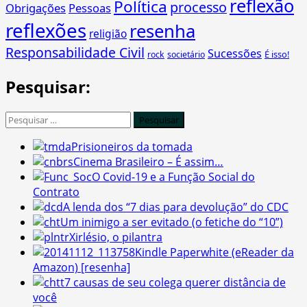
reflexão
Política
processo
Obrigações
Pessoas
reflexões
resenha
religião
Responsabilidade Civil
Sucessões
É isso!
rock
societário
Pesquisar:
Pesquisar
por:
Prisioneiros da tomada
Cinema Brasileiro – É assim…
O Covid-19 e a Função Social do
Contrato
A lenda dos “7 dias para devolução” do CDC
Um inimigo a ser evitado (o fetiche do “10”)
Xirlésio, o pilantra
Kindle Paperwhite (eReader da
Amazon) [resenha]
7 causas de seu colega querer distância de
você