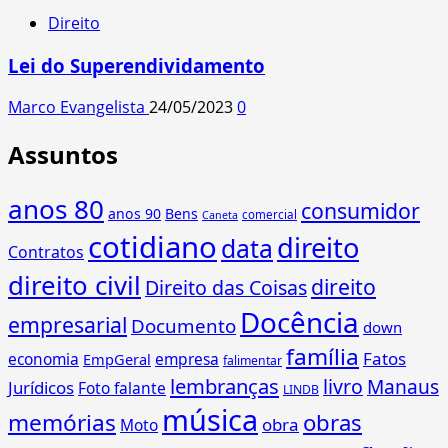
Direito
Lei do Superendividamento
Marco Evangelista
24/05/2023
0
Assuntos
anos 80
consumidor
anos 90
Bens
comercial
Caneta
cotidiano
direito
data
Contratos
direito civil
direito
Direito das Coisas
Docência
empresarial
Documento
down
família
Fatos
economia
empresa
EmpGeral
falimentar
lembranças
livro
Manaus
Jurídicos
Foto falante
LINDB
música
memórias
obras
obra
Moto