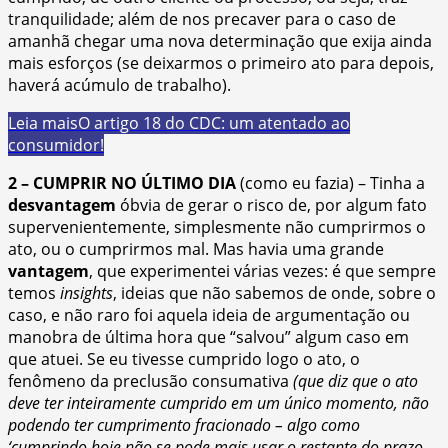
tranquilidade; além de nos precaver para o caso de
amanhã chegar uma nova determinação que exija ainda
mais esforços (se deixarmos o primeiro ato para depois,
haverá acúmulo de trabalho).
Leia mais
O artigo 18 do CDC: um atentado ao
consumidor!
2 – CUMPRIR NO ÚLTIMO DIA
(como eu fazia) – Tinha a
desvantagem
óbvia de gerar o risco de, por algum fato
supervenientemente, simplesmente não cumprirmos o
ato, ou o cumprirmos mal. Mas havia uma grande
vantagem
, que experimentei várias vezes: é que sempre
temos
insights
, ideias que não sabemos de onde, sobre o
caso, e não raro foi aquela ideia de argumentação ou
manobra de última hora que “salvou” algum caso em
que atuei. Se eu tivesse cumprido logo o ato, o
fenômeno da preclusão consumativa
(que diz que o ato
deve ter inteiramente cumprido em um único momento, não
podendo ter cumprimento fracionado – algo como
‘cumprindo hoje não se pode mais usar o restante do prazo,