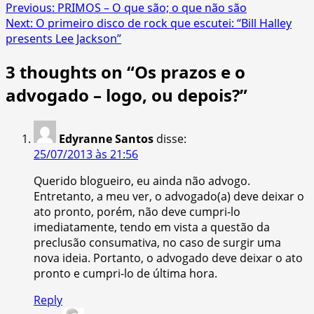
Post
Previous:
PRIMOS – O que são; o que não são
Next:
O primeiro disco de rock que escutei: “Bill Halley
navigation
presents Lee Jackson”
3 thoughts on “
Os prazos e o
advogado – logo, ou depois?
”
Edyranne Santos
disse:
25/07/2013 às 21:56
Querido blogueiro, eu ainda não advogo.
Entretanto, a meu ver, o advogado(a) deve deixar o
ato pronto, porém, não deve cumpri-lo
imediatamente, tendo em vista a questão da
preclusão consumativa, no caso de surgir uma
nova ideia. Portanto, o advogado deve deixar o ato
pronto e cumpri-lo de última hora.
Reply