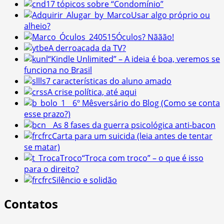
17 tópicos sobre “Condomínio”
Usar algo próprio ou
alheio?
Óculos? Nããão!
A derroacada da TV?
“Kindle Unlimited” – A ideia é boa, veremos se
funciona no Brasil
7 características do aluno amado
A crise política, até aqui
6º Mêsversário do Blog (Como se conta
esse prazo?)
As 8 fases da guerra psicológica anti-bacon
Carta para um suicida (leia antes de tentar
se matar)
“Troca com troco” – o que é isso
para o direito?
Silêncio e solidão
Contatos