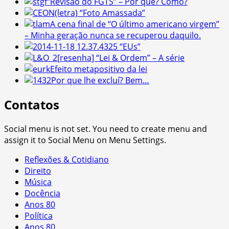
“Revisão do FGTS” – Por que? Como?
(letra) “Foto Amassada”
A cena final de “O último americano virgem”
– Minha geração nunca se recuperou daquilo.
25 “EUs”
[resenha] “Lei & Ordem” – A série
Efeito metapositivo da lei
Por que lhe excluí? Bem…
Contatos
Social menu is not set. You need to create menu and
assign it to Social Menu on Menu Settings.
Reflexões & Cotidiano
Direito
Música
Docência
Anos 80
Política
Anos 80