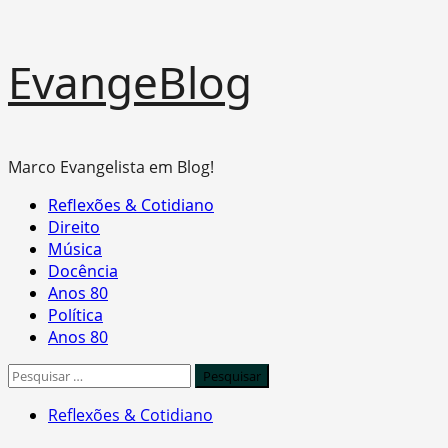
Skip
EvangeBlog
to
content
Marco Evangelista em Blog!
Primary
Reflexões & Cotidiano
Menu
Direito
Música
Docência
Anos 80
Política
Anos 80
Pesquisar
por:
Reflexões & Cotidiano