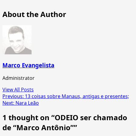
About the Author
Marco Evangelista
Administrator
View All Posts
Post
Previous:
13 coisas sobre Manaus, antigas e presentes;
Next:
Nara Leão
navigation
1 thought on “
ODEIO ser chamado
de “Marco Antônio”
”