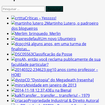
Pesquisar
por:
Críticas – Yesssss!
Martinho Lutero, o padroeiro
dos blogueiros
Merlin
Um novo Ubunteiro
Há alguns anos, em uma turma de
finalistas…
Classificação da Posse
Ah, então você reclama publicamente de sua
faculdade particular?
10 anos como professor –
HOJE!
CD “Dystopia” do Megadeath [resenha]
Atividade em janeiro de 2013
Eu na Bienal
Transfer… transfer… transferiu! – 1979
Propriedade Industrial & Direito Autoral