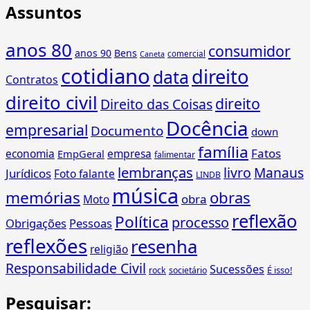
Assuntos
anos 80
consumidor
anos 90
Bens
comercial
Caneta
cotidiano
direito
data
Contratos
direito civil
direito
Direito das Coisas
Docência
empresarial
Documento
down
família
Fatos
economia
empresa
EmpGeral
falimentar
lembranças
livro
Manaus
Jurídicos
Foto falante
LINDB
música
memórias
obras
obra
Moto
reflexão
Política
processo
Obrigações
Pessoas
reflexões
resenha
religião
Responsabilidade Civil
Sucessões
É isso!
rock
societário
Pesquisar: