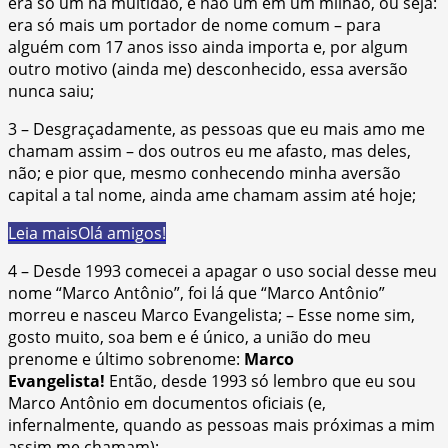
era só um na multidão, e não um em um milhão, ou seja:
era só mais um portador de nome comum – para
alguém com 17 anos isso ainda importa e, por algum
outro motivo (ainda me) desconhecido, essa aversão
nunca saiu;
3 – Desgraçadamente, as pessoas que eu mais amo me
chamam assim – dos outros eu me afasto, mas deles,
não; e pior que, mesmo conhecendo minha aversão
capital a tal nome, ainda ame chamam assim até hoje;
Leia mais
Olá amigos!
4 – Desde 1993 comecei a apagar o uso social desse meu
nome “Marco Antônio”, foi lá que “Marco Antônio”
morreu e nasceu Marco Evangelista; – Esse nome sim,
gosto muito, soa bem e é único, a união do meu
prenome e último sobrenome:
Marco
Evangelista!
Então, desde 1993 só lembro que eu sou
Marco Antônio em documentos oficiais (e,
infernalmente, quando as pessoas mais próximas a mim
assim me chamam);