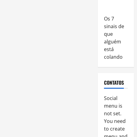
Os 7
sinais de
que
alguém
está
colando
CONTATOS
Social
menu is
not set.
You need
to create
menu and