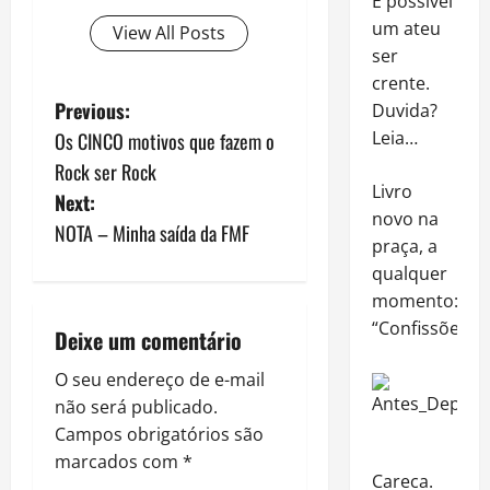
É possível
um ateu
View All Posts
ser
crente.
P
Previous:
Duvida?
Leia…
Os CINCO motivos que fazem o
o
Rock ser Rock
Livro
s
Next:
novo na
NOTA – Minha saída da FMF
t
praça, a
qualquer
n
momento:
“Confissões”
a
Deixe um comentário
v
O seu endereço de e-mail
não será publicado.
i
Campos obrigatórios são
marcados com
*
g
Careca.