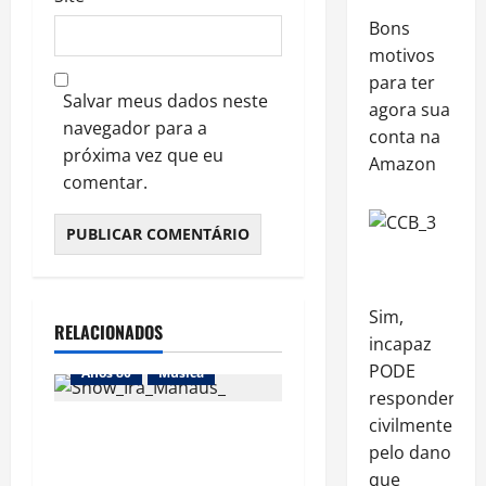
Bons
motivos
para ter
Salvar meus dados neste
agora sua
navegador para a
conta na
próxima vez que eu
Amazon
comentar.
Sim,
RELACIONADOS
incapaz
PODE
Anos 80
Música
responder
civilmente
Show do “Ira! Acústico”
pelo dano
em Manaus – Ótima
que