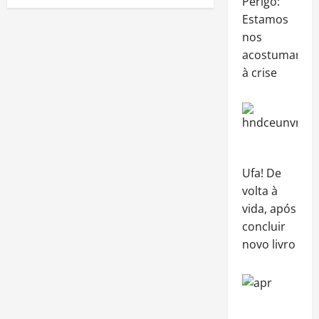
Perigo:
Estamos
nos
acostumando
à crise
Ufa! De
volta à
vida, após
concluir
novo livro