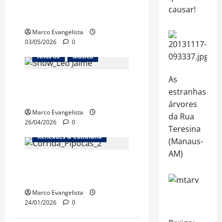
banda, péssima qualidade
causar!
do som
Marco Evangelista
03/05/2026
0
Anos 80
Música
As
Show “Desplugado”, do
estranhas
Leo Jaime
árvores
Marco Evangelista
da Rua
26/04/2026
0
Teresina
Reflexões & Cotidiano
(Manaus-
AM)
1ª Corrida dos Pipocas
(18/1/2026)
Marco Evangelista
24/01/2026
0