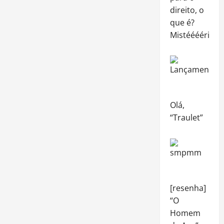
direito, o
que é?
Mistéééério…
Olá,
“Traulet”
[resenha]
“O
Homem