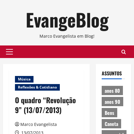
Skip
EvangeBlog
to
content
Marco Evangelista em Blog!
Primary
Menu
ASSUNTOS
Música
Reflexões & Cotidiano
anos 80
O quadro “Revolução
anos 90
9” (13/07/2013)
Bens
Caneta
Marco Evangelista
13/07/2013