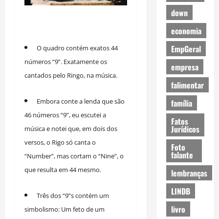
down
economia
EmpGeral
O quadro contém exatos 44
números “9”. Exatamente os
empresa
cantados pelo Ringo, na música.
falimentar
Embora conte a lenda que são
família
46 números “9”, eu escutei a
Fatos
Jurídicos
música e notei que, em dois dos
versos, o Rigo só canta o
Foto
falante
“Number”, mas cortam o “Nine”, o
que resulta em 44 mesmo.
lembranças
LINDB
Três dos “9”s contém um
livro
simbolismo: Um feto de um