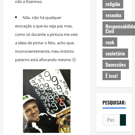
não a fizermos.
religião
resenha
Não, não há qualquer
Responsabilid
evocação a que eu seja pai, mas,
Civil
como só durante a pintura me veio
rock
a ideia de pintar o feto, acho que,
inconscientemente, meu instinto
societário
paterno está aflorando mesmo 🙂
Sucessões
É isso!
PESQUISAR:
Pesquisar
por: