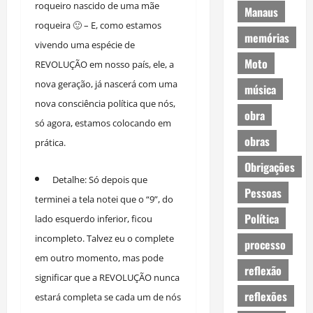
roqueiro nascido de uma mãe
Manaus
roqueira 🙂 – E, como estamos
memórias
vivendo uma espécie de
Moto
REVOLUÇÃO em nosso país, ele, a
nova geração, já nascerá com uma
música
nova consciência política que nós,
obra
só agora, estamos colocando em
obras
prática.
Obrigações
Detalhe: Só depois que
Pessoas
terminei a tela notei que o “9”, do
Política
lado esquerdo inferior, ficou
incompleto. Talvez eu o complete
processo
em outro momento, mas pode
reflexão
significar que a REVOLUÇÃO nunca
reflexões
estará completa se cada um de nós