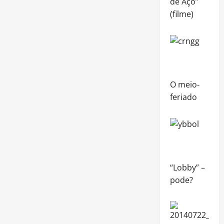
de Aço”
(filme)
O meio-
feriado
“Lobby” –
pode?