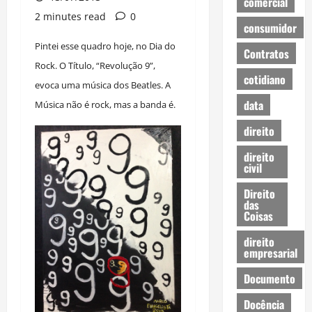
comercial
2 minutes read
0
consumidor
Pintei esse quadro hoje, no Dia do
Contratos
Rock. O Título, “Revolução 9”,
cotidiano
evoca uma música dos Beatles. A
data
Música não é rock, mas a banda é.
direito
direito
civil
Direito
das
Coisas
direito
empresarial
Documento
Docência