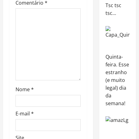
Comentário
*
Tsc tsc
a
tsc…
t
i
o
Quinta-
n
feira. Esse
estranho
(e muito
legal) dia
Nome
*
da
semana!
E-mail
*
Site