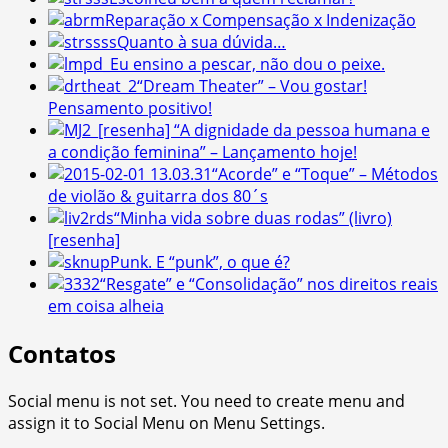
Reparação x Compensação x Indenização
Quanto à sua dúvida…
Eu ensino a pescar, não dou o peixe.
“Dream Theater” – Vou gostar!
Pensamento positivo!
[resenha] “A dignidade da pessoa humana e
a condição feminina” – Lançamento hoje!
“Acorde” e “Toque” – Métodos
de violão & guitarra dos 80´s
“Minha vida sobre duas rodas” (livro)
[resenha]
Punk. E “punk”, o que é?
“Resgate” e “Consolidação” nos direitos reais
em coisa alheia
Contatos
Social menu is not set. You need to create menu and
assign it to Social Menu on Menu Settings.