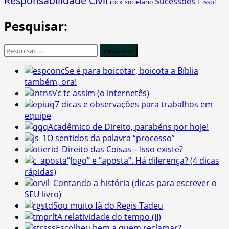
Responsabilidade Civil
Sucessões
É isso!
rock
societário
Pesquisar:
Pesquisar
por:
Se é para boicotar, boicota a Bíblia
também, ora!
Vc tc assim (o internetês)
7 dicas e observações para trabalhos em
equipe
Acadêmico de Direito, parabéns por hoje!
O sentidos da palavra “processo”
Direito das Coisas – Isso existe?
“Jogo” e “aposta”. Há diferença? (4 dicas
rápidas)
Contando a história (dicas para escrever o
SEU livro)
Sou muito fã do Regis Tadeu
A relatividade do tempo (II)
Escolheu bem a quem reclamar?