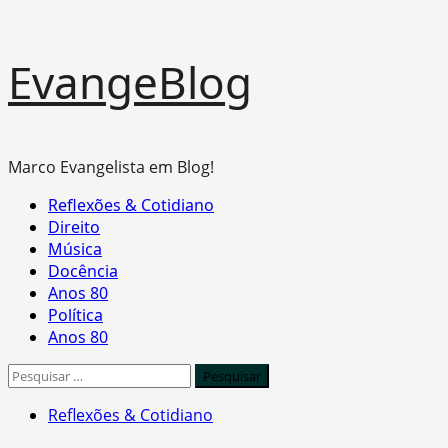
Skip
EvangeBlog
to
content
Marco Evangelista em Blog!
Primary
Reflexões & Cotidiano
Menu
Direito
Música
Docência
Anos 80
Política
Anos 80
Pesquisar
por:
Reflexões & Cotidiano