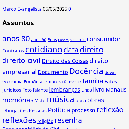
Marco Evangelista
05/05/2025
0
Assuntos
anos 80
consumidor
anos 90
Bens
comercial
Caneta
cotidiano
direito
data
Contratos
direito civil
direito
Direito das Coisas
Docência
empresarial
Documento
down
família
Fatos
economia
empresa
EmpGeral
falimentar
lembranças
livro
Manaus
Jurídicos
Foto falante
LINDB
música
memórias
obras
obra
Moto
reflexão
Política
processo
Obrigações
Pessoas
reflexões
resenha
religião