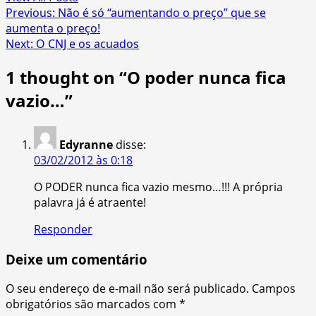
Post
Previous:
Não é só “aumentando o preço” que se
aumenta o preço!
navigation
Next:
O CNJ e os acuados
1 thought on “
O poder nunca fica
vazio…
”
Edyranne
disse:
03/02/2012 às 0:18
O PODER nunca fica vazio mesmo…!!! A própria
palavra já é atraente!
Responder
Deixe um comentário
O seu endereço de e-mail não será publicado.
Campos
obrigatórios são marcados com
*