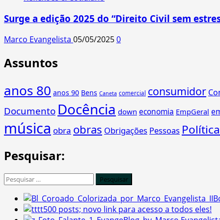
Surge a edição 2025 do “Direito Civil sem estres
Marco Evangelista
05/05/2025
0
Assuntos
anos 80
consumidor
Co
anos 90
Bens
comercial
Caneta
Docência
Documento
economia
e
down
EmpGeral
música
obras
Política
obra
Obrigações
Pessoas
Pesquisar:
Pesquisar
por:
B
500 posts; novo link para acesso a todos eles!