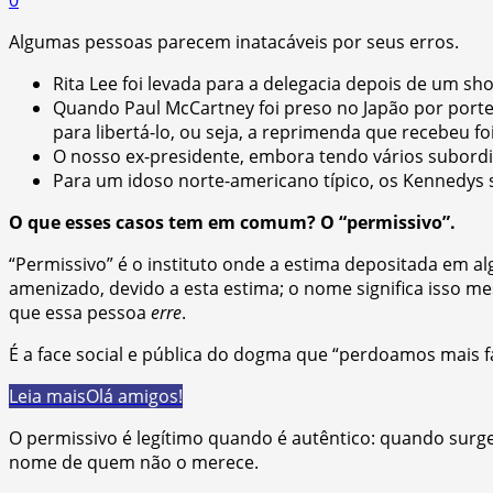
Algumas pessoas parecem inatacáveis por seus erros.
Rita Lee foi levada para a delegacia depois de um sho
Quando Paul McCartney foi preso no Japão por port
para libertá-lo, ou seja, a reprimenda que recebeu fo
O nosso ex-presidente, embora tendo vários subordi
Para um idoso norte-americano típico, os Kennedys
O que esses casos tem em comum? O “permissivo”.
“Permissivo” é o instituto onde a estima depositada em a
amenizado, devido a esta estima; o nome significa isso m
que essa pessoa
erre
.
É a face social e pública do dogma que “perdoamos mais 
Leia mais
Olá amigos!
O permissivo é legítimo quando é autêntico: quando surg
nome de quem não o merece.