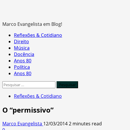
Marco Evangelista em Blog!
Primary
Reflexões & Cotidiano
Menu
Direito
Música
Docência
Anos 80
Política
Anos 80
Pesquisar
por:
Reflexões & Cotidiano
O “permissivo”
Marco Evangelista
12/03/2014
2 minutes read
0