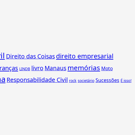
il
direito empresarial
Direito das Coisas
memórias
ranças
livro
Manaus
Moto
LINDB
ha
Responsabilidade Civil
Sucessões
É isso!
rock
societário