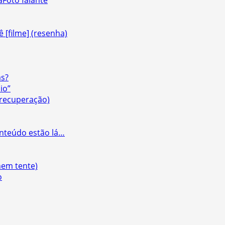
Foto falante
 [filme] (resenha)
as?
io”
& recuperação)
onteúdo estão lá…
nem tente)
o