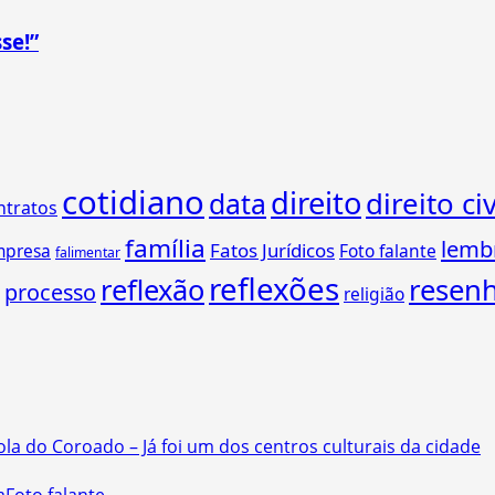
se!”
cotidiano
direito
direito civ
data
ntratos
família
lemb
Fatos Jurídicos
mpresa
Foto falante
falimentar
reflexões
reflexão
resen
processo
religião
ola do Coroado – Já foi um dos centros culturais da cidade