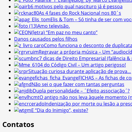
6 motivos pelo qual nascituro já é pessoa
As 4 fases do Rock Nacional nos 80´s
Elis & Tom – Só tinha de ser com você
Amo televisão.
(letra) “Em paz no meu canto”
Danos causados pelos filhos
Como funciona o desconto de duplicat
Regravar a própria música – Um “audiocíd
7 dicas de Direito Empresarial (falência 
104 do Código Civil – Um artigo perigoso!
Situação curiosa durante aplicação de prova…
EvangeFICHAS – As fichas de c
Não sei o que fazer com tantas perguntas
Dupla personalidade – ´Efeito associação´?
O antigo não nos leva àquele momento (
Indenização por morte ou lesão a pres
E “Dia do Inimigo”, existe?
Contatos