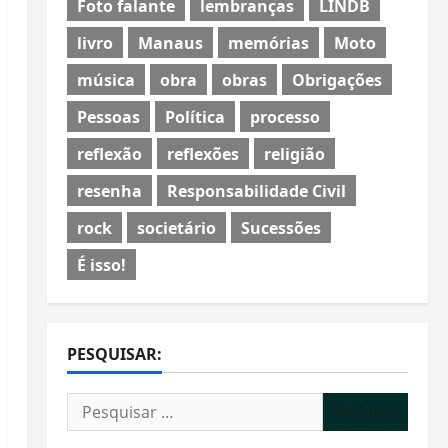
Foto falante
lembranças
LINDB
livro
Manaus
memórias
Moto
música
obra
obras
Obrigações
Pessoas
Política
processo
reflexão
reflexões
religião
resenha
Responsabilidade Civil
rock
societário
Sucessões
É isso!
PESQUISAR:
Pesquisar
por: