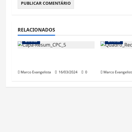
RELACIONADOS
Direito
Direito
Resumão 5 de Processo Civil
Procedime
está no canal!
Processo Civ
Marco Evangelista
16/03/2024
0
Marco Evangelist