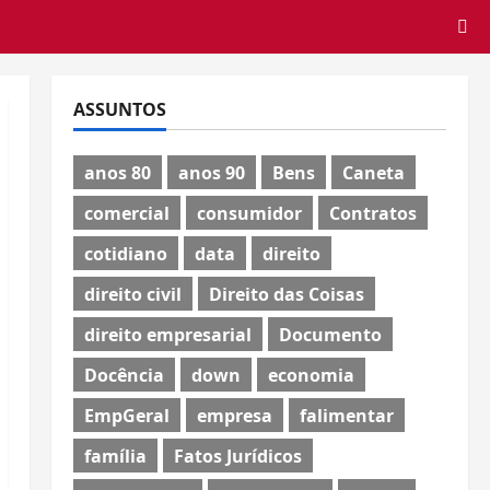
ASSUNTOS
anos 80
anos 90
Bens
Caneta
comercial
consumidor
Contratos
cotidiano
data
direito
direito civil
Direito das Coisas
direito empresarial
Documento
Docência
down
economia
EmpGeral
empresa
falimentar
família
Fatos Jurídicos