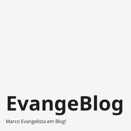
Skip
EvangeBlog
to
content
Marco Evangelista em Blog!