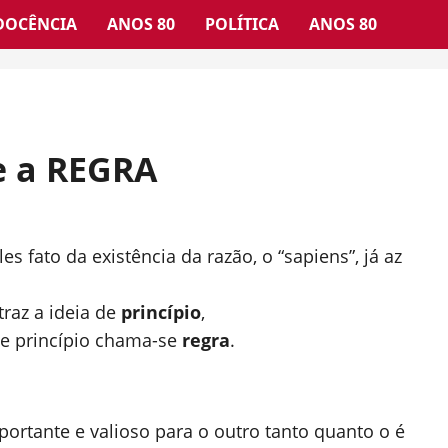
DOCÊNCIA
ANOS 80
POLÍTICA
ANOS 80
e a REGRA
s fato da existência da razão, o “sapiens”, já az
traz a ideia de
princípio
,
se princípio chama-se
regra
.
ortante e valioso para o outro tanto quanto o é