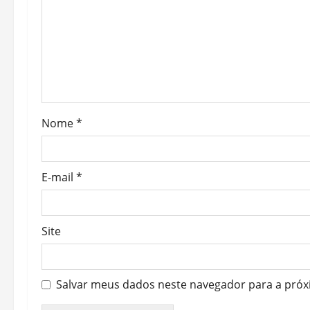
a
t
i
o
Nome
*
n
E-mail
*
Site
Salvar meus dados neste navegador para a próx