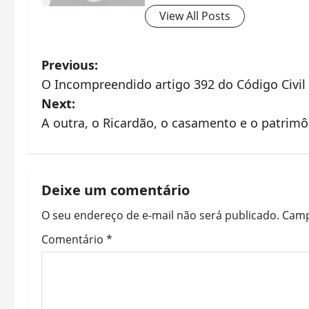
View All Posts
P
Previous:
O Incompreendido artigo 392 do Código Civil
o
Next:
s
A outra, o Ricardão, o casamento e o patrimô
t
n
Deixe um comentário
a
O seu endereço de e-mail não será publicado.
Camp
v
Comentário
*
i
g