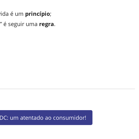
 vida é um
princípio
;
” é seguir uma
regra
.
CDC: um atentado ao consumidor!