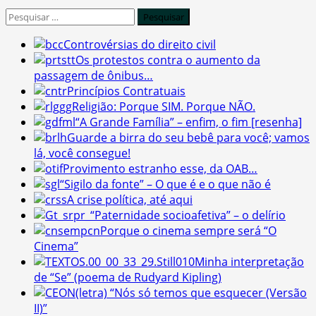
Pesquisar
por:
Controvérsias do direito civil
Os protestos contra o aumento da
passagem de ônibus…
Princípios Contratuais
Religião: Porque SIM. Porque NÃO.
“A Grande Família” – enfim, o fim [resenha]
Guarde a birra do seu bebê para você; vamos
lá, você consegue!
Provimento estranho esse, da OAB…
“Sigilo da fonte” – O que é e o que não é
A crise política, até aqui
“Paternidade socioafetiva” – o delírio
Porque o cinema sempre será “O
Cinema”
Minha interpretação
de “Se” (poema de Rudyard Kipling)
(letra) “Nós só temos que esquecer (Versão
II)”