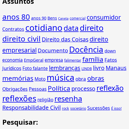
Assuntos
anos 80
consumidor
anos 90
Bens
comercial
Caneta
cotidiano
direito
data
Contratos
direito civil
direito
Direito das Coisas
Docência
empresarial
Documento
down
família
Fatos
economia
empresa
EmpGeral
falimentar
lembranças
livro
Manaus
Jurídicos
Foto falante
LINDB
música
memórias
obras
obra
Moto
reflexão
Política
processo
Obrigações
Pessoas
reflexões
resenha
religião
Responsabilidade Civil
Sucessões
É isso!
rock
societário
Pesquisar: