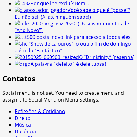
Por que lhe excluí? Bem…
Você sabe o que é “posse”?
Eu não sei! (Aliás, ninguém sabe!)
Feliz 2020! (Os seis momentos de
“Ano Novo”)
500 posts; novo link para acesso a todos eles!
“Show de calouros”, o outro fim de domingo
além do “Fantástico”
O “Drinkfinity” [resenha]
A palavra ´defeito´ é defeituosa!
Contatos
Social menu is not set. You need to create menu and
assign it to Social Menu on Menu Settings.
Reflexões & Cotidiano
Direito
Música
Docência