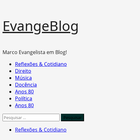
Skip
EvangeBlog
to
content
Marco Evangelista em Blog!
Primary
Reflexões & Cotidiano
Menu
Direito
Música
Docência
Anos 80
Política
Anos 80
Pesquisar
por:
Reflexões & Cotidiano