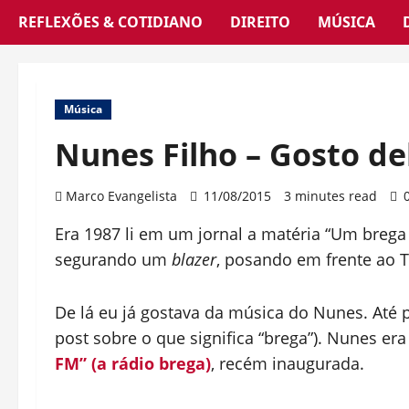
REFLEXÕES & COTIDIANO
DIREITO
MÚSICA
Música
Nunes Filho – Gosto de
Marco Evangelista
11/08/2015
3 minutes read
Era 1987 li em um jornal a matéria “Um brega
segurando um
blazer
, posando em frente ao 
De lá eu já gostava da música do Nunes. Até
post sobre o que significa “brega”). Nunes e
FM” (a rádio brega)
, recém inaugurada.