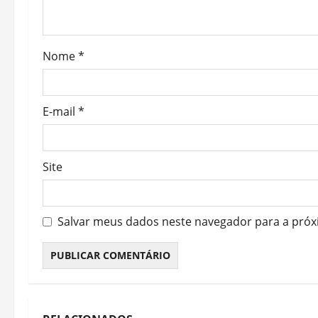
i
o
Nome
*
n
E-mail
*
Site
Salvar meus dados neste navegador para a próx