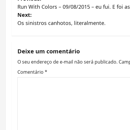
P
Run With Colors – 09/08/2015 – eu fui. E foi 
o
Next:
s
Os sinistros canhotos, literalmente.
t
n
Deixe um comentário
a
O seu endereço de e-mail não será publicado.
Camp
v
Comentário
*
i
g
a
t