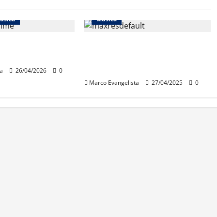
úsica
Música
ugado”, do Leo
O remaster no cinema do
“Live at Pompeii” (Pink
Floyd) – o bom e o ruim
a
26/04/2026
0
Marco Evangelista
27/04/2025
0