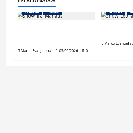
RELACIONADOS
Anos 80
Música
Anos 80
M
Show do “Ira! Acústico” em
Show “Despl
Manaus – Ótima banda,
Jaime
péssima qualidade do som
Marco Evangelist
Marco Evangelista
03/05/2026
0