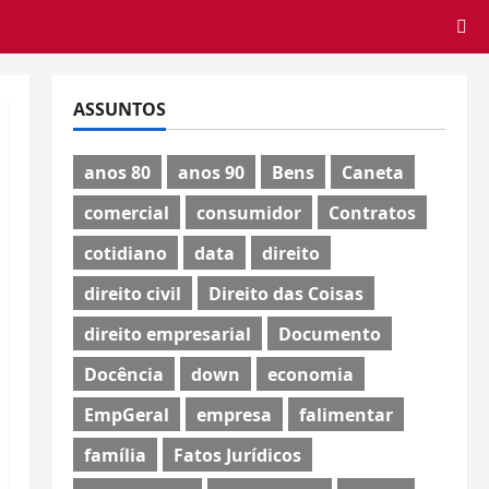
ASSUNTOS
anos 80
anos 90
Bens
Caneta
comercial
consumidor
Contratos
cotidiano
data
direito
direito civil
Direito das Coisas
direito empresarial
Documento
Docência
down
economia
EmpGeral
empresa
falimentar
família
Fatos Jurídicos