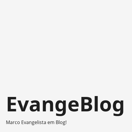
Skip
EvangeBlog
to
content
Marco Evangelista em Blog!