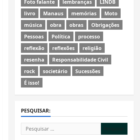
Foto falante
lembranças
LINDB
livro
Manaus
memórias
Moto
música
obra
obras
Obrigações
Pessoas
Política
processo
reflexão
reflexões
religião
resenha
Responsabilidade Civil
rock
societário
Sucessões
É isso!
PESQUISAR:
Pesquisar
por: