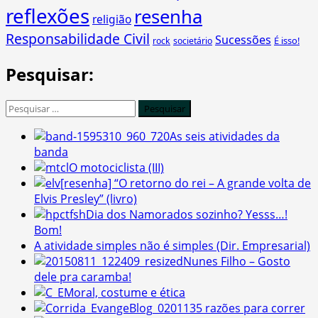
reflexões
resenha
religião
Responsabilidade Civil
Sucessões
É isso!
rock
societário
Pesquisar:
Pesquisar
por:
As seis atividades da
banda
O motociclista (III)
[resenha] “O retorno do rei – A grande volta de
Elvis Presley” (livro)
Dia dos Namorados sozinho? Yesss…!
Bom!
A atividade simples não é simples (Dir. Empresarial)
Nunes Filho – Gosto
dele pra caramba!
Moral, costume e ética
5 razões para correr