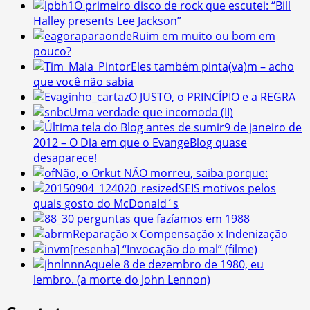
O primeiro disco de rock que escutei: “Bill
Halley presents Lee Jackson”
Ruim em muito ou bom em
pouco?
Eles também pinta(va)m – acho
que você não sabia
O JUSTO, o PRINCÍPIO e a REGRA
Uma verdade que incomoda (II)
9 de janeiro de
2012 – O Dia em que o EvangeBlog quase
desaparece!
Não, o Orkut NÃO morreu, saiba porque:
SEIS motivos pelos
quais gosto do McDonald´s
30 perguntas que fazíamos em 1988
Reparação x Compensação x Indenização
[resenha] “Invocação do mal” (filme)
Aquele 8 de dezembro de 1980, eu
lembro. (a morte do John Lennon)