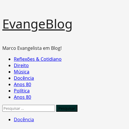
Skip
EvangeBlog
to
content
Marco Evangelista em Blog!
Primary
Reflexões & Cotidiano
Menu
Direito
Música
Docência
Anos 80
Política
Anos 80
Pesquisar
por:
Docência