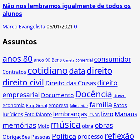
Não nos lembramos igualmente de todos os
alunos
Marco Evangelista
06/01/2021
0
Assuntos
anos 80
consumidor
anos 90
Bens
comercial
Caneta
cotidiano
direito
data
Contratos
direito civil
direito
Direito das Coisas
Docência
empresarial
Documento
down
família
Fatos
economia
empresa
EmpGeral
falimentar
lembranças
livro
Manaus
Jurídicos
Foto falante
LINDB
música
memórias
obras
obra
Moto
reflexão
Política
processo
Obrigações
Pessoas