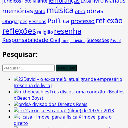
lembranças
livro
Manaus
Jurídicos
Foto falante
LINDB
música
memórias
obras
obra
Moto
reflexão
Política
processo
Obrigações
Pessoas
reflexões
resenha
religião
Responsabilidade Civil
Sucessões
É isso!
rock
societário
Pesquisar:
Pesquisar
por:
David – o ex-camelô, atual grande empresário
[resenha do livro]
Três discos, uma conexão. (Beatles
x Beach Boys)
A divisão dos Direitos Reais
“Carrie, a estranha” (filme) de 1976 x 2013
Imóvel para a física X imóvel para o
direito