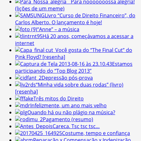
Para nooooooossa alegria!
(lições de um meme)
Livro “Curso de Direito Financeiro”, do
Carlos Alberto. O lançamento é hoje!
“Anne” – a música
Há 20 anos, começávamos a acessar a
internet
Você gosta do “The Final Cut” do
Pink Floyd? [resenha]
Estamos
participando do “Top Blog 2013”
Depressão pós-prova
“Minha vida sobre duas rodas” (livro)
[resenha]
Três mitos do Direito
Infelizmente, um ano mais velho
Quando há ou não plágio na música?
Pagamento (resumo)
Careca. Tsc tsc tsc…
Costume, tempo e confiança
Reparação x Compensação x Indenização