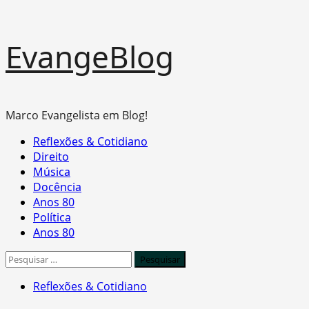
Skip
EvangeBlog
to
content
Marco Evangelista em Blog!
Primary
Reflexões & Cotidiano
Menu
Direito
Música
Docência
Anos 80
Política
Anos 80
Pesquisar
por:
Reflexões & Cotidiano