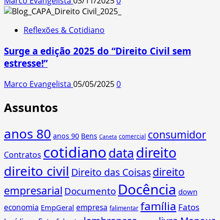
Marco Evangelista
03/11/2025
0
Reflexões & Cotidiano
Surge a edição 2025 do “Direito Civil sem
estresse!”
Marco Evangelista
05/05/2025
0
Assuntos
anos 80
consumidor
anos 90
Bens
comercial
Caneta
cotidiano
direito
data
Contratos
direito civil
direito
Direito das Coisas
Docência
empresarial
Documento
down
família
Fatos
economia
empresa
EmpGeral
falimentar