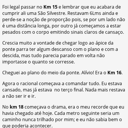
Foi legal passar no
Km 15
e lembrar que eu acabara de
cumprir ali uma São Silvestre. Restavam 6Lms ainda e
perde-se a noção de proporção pois, se por um lado não
é uma distância longa, por outro já começamos a estar
pesados com o corpo emitindo sinais claros de cansaço.
Crescia muito a vontade de chegar logo ao ápice da
ponte parra ter algum descanso com o plano e com a
descida, mas tudo parecia parado em volta não
importasse o quanto se corresse.
Cheguei ao plano do meio da ponte. Alívio! Era o
Km 16
.
Agora o racional começava a comandar tudo. Eu estava
cansado, mas já estava no terço final. Nada mais restava
a não ser ir e ir.
No
km 18
começava o drama, era o meu recorde que eu
havia chegado até hoje. Cada metro seguinte seria um
caminho nunca trilhado por mim; e eu não sabia bem o
que poderia acontecer.