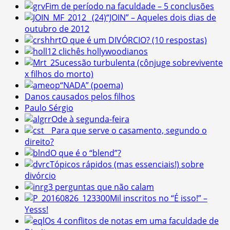
Fim de período na faculdade – 5 conclusões
“JOIN” – Aqueles dois dias de
outubro de 2012
O que é um DIVÓRCIO? (10 respostas)
12 clichês hollywoodianos
Sucessão turbulenta (cônjuge sobrevivente
x filhos do morto)
“NADA” (poema)
Danos causados pelos filhos
Paulo Sérgio
Ode à segunda-feira
Para que serve o casamento, segundo o
direito?
O que é o “blend”?
Tópicos rápidos (mas essenciais!) sobre
divórcio
3 perguntas que não calam
Mil inscritos no “É isso!” –
Yesss!
Os 4 conflitos de notas em uma faculdade de