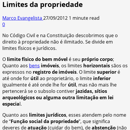
Limites da propriedade
Marco Evangelista
27/09/2012
1 minute read
0
No Código Civil e na Constituição descobrimos que o
direito à propriedade não é ilimitado. Se divide em
limites físicos e jurídicos.
O
limite físico do bem móvel
é seu
próprio corpo
;
Quanto aos
bens
imóveis
, os limites
horizontais
sãos os
expressos no
registro de imóveis
. O limite
superior
é
até onde for
útil
ao proprietário, o limite
inferior
igualmente é até onde lhe for
útil
, mas não mais lhe
pertencerá se o subsolo contiver
jazidas, sítios
arqueológicos ou alguma outra limitação em lei
especia
l.
Quanto aos
limites jurídicos
, esses atendem pelo nome
de “
Função social da propriedade
”, que significa
deveres de
atuação
(cuidar do bem), de
abstenção
(não