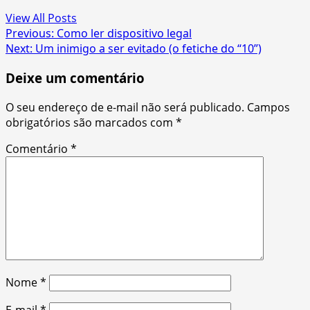
View All Posts
Post
Previous:
Como ler dispositivo legal
Next:
Um inimigo a ser evitado (o fetiche do “10”)
navigation
Deixe um comentário
O seu endereço de e-mail não será publicado.
Campos
obrigatórios são marcados com
*
Comentário
*
Nome
*
E-mail
*