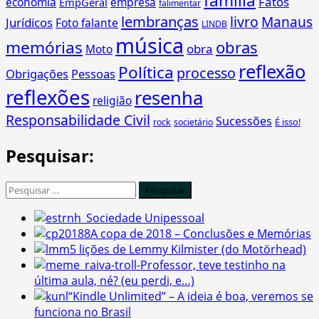
família
Fatos
economia
empresa
EmpGeral
falimentar
lembranças
livro
Manaus
Jurídicos
Foto falante
LINDB
música
memórias
obras
obra
Moto
reflexão
Política
processo
Obrigações
Pessoas
reflexões
resenha
religião
Responsabilidade Civil
Sucessões
É isso!
rock
societário
Pesquisar:
Pesquisar
por:
Sociedade Unipessoal
A copa de 2018 – Conclusões e Memórias
5 lições de Lemmy Kilmister (do Motörhead)
-Professor, teve testinho na
última aula, né? (eu perdi, e…)
“Kindle Unlimited” – A ideia é boa, veremos se
funciona no Brasil