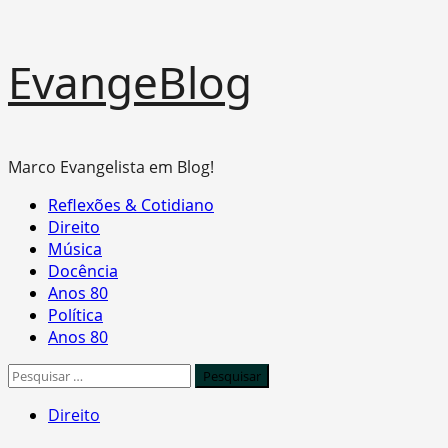
Skip
EvangeBlog
to
content
Marco Evangelista em Blog!
Primary
Reflexões & Cotidiano
Menu
Direito
Música
Docência
Anos 80
Política
Anos 80
Pesquisar
por:
Direito