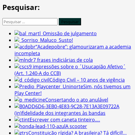
Pesquisar:
Pesquisar
por:
Omissão de julgamento
Susto!
“Acadepobre”: glamourizaram a academia
incompleta
7 frases indiciárias de cola
9 impressões sobre o ´Usucapião Afetivo´
(Art. 1.240-A do CCB)
Código Civil – 10 anos de vigência
Sim, nós tivemos um
Play Center!
Consertando o ato anulável
A
(in)fidelidade dos integrantes às bandas
Escrever com caneta tinteiro….
A scooter
Constituição rígida? A brasileira? Tá difícil!…