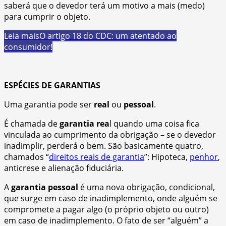
saberá que o devedor terá um motivo a mais (medo)
para cumprir o objeto.
Leia mais
O artigo 18 do CDC: um atentado ao
consumidor!
ESPÉCIES DE GARANTIAS
Uma garantia pode ser
real
ou
pessoal
.
É chamada de
garantia rea
l quando uma coisa fica
vinculada ao cumprimento da obrigação – se o devedor
inadimplir, perderá o bem. São basicamente quatro,
chamados “
direitos reais de garantia
”: Hipoteca,
penhor
,
anticrese e alienação fiduciária.
A
garantia pessoal
é uma nova obrigação, condicional,
que surge em caso de inadimplemento, onde alguém se
compromete a pagar algo (o próprio objeto ou outro)
em caso de inadimplemento. O fato de ser “alguém” a