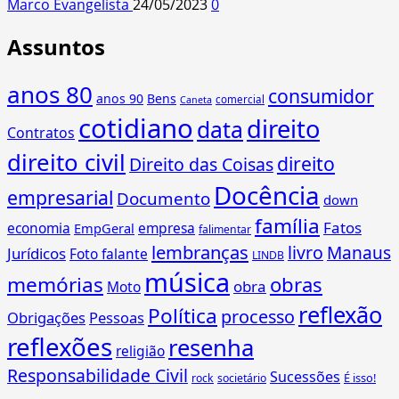
Marco Evangelista
24/05/2023
0
Assuntos
anos 80
consumidor
anos 90
Bens
comercial
Caneta
cotidiano
direito
data
Contratos
direito civil
direito
Direito das Coisas
Docência
empresarial
Documento
down
família
Fatos
economia
empresa
EmpGeral
falimentar
lembranças
livro
Manaus
Jurídicos
Foto falante
LINDB
música
memórias
obras
obra
Moto
reflexão
Política
processo
Obrigações
Pessoas
reflexões
resenha
religião
Responsabilidade Civil
Sucessões
É isso!
rock
societário