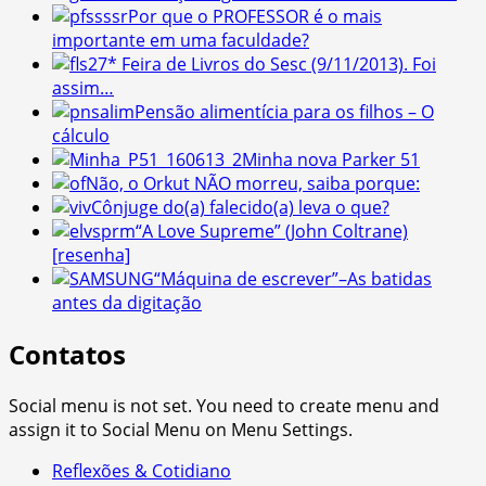
Por que o PROFESSOR é o mais
importante em uma faculdade?
27* Feira de Livros do Sesc (9/11/2013). Foi
assim…
Pensão alimentícia para os filhos – O
cálculo
Minha nova Parker 51
Não, o Orkut NÃO morreu, saiba porque:
Cônjuge do(a) falecido(a) leva o que?
“A Love Supreme” (John Coltrane)
[resenha]
“Máquina de escrever”–As batidas
antes da digitação
Contatos
Social menu is not set. You need to create menu and
assign it to Social Menu on Menu Settings.
Reflexões & Cotidiano