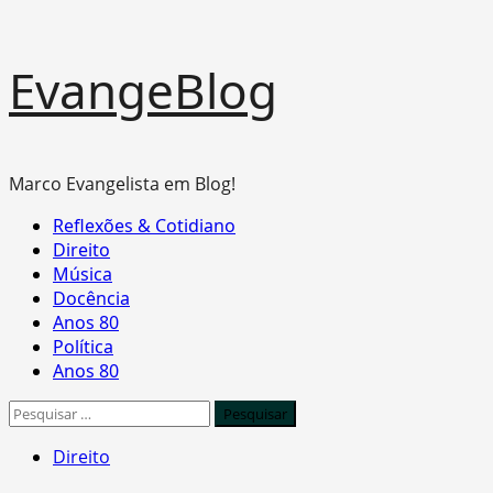
Skip
EvangeBlog
to
content
Marco Evangelista em Blog!
Primary
Reflexões & Cotidiano
Menu
Direito
Música
Docência
Anos 80
Política
Anos 80
Pesquisar
por:
Direito