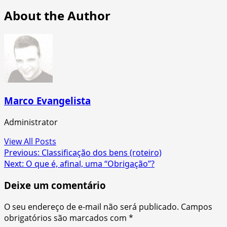
About the Author
Marco Evangelista
Administrator
View All Posts
Post
Previous:
Classificação dos bens (roteiro)
Next:
O que é, afinal, uma “Obrigação”?
navigation
Deixe um comentário
O seu endereço de e-mail não será publicado.
Campos
obrigatórios são marcados com
*