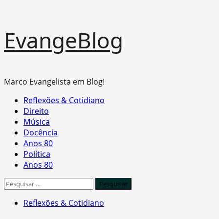
Skip
EvangeBlog
to
content
Marco Evangelista em Blog!
Primary
Reflexões & Cotidiano
Menu
Direito
Música
Docência
Anos 80
Política
Anos 80
Pesquisar
por:
Reflexões & Cotidiano