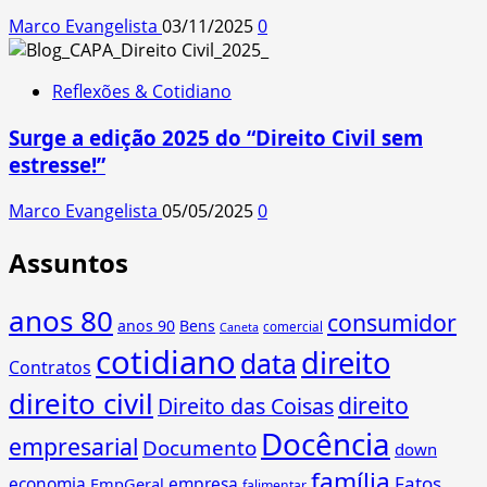
Marco Evangelista
03/11/2025
0
Reflexões & Cotidiano
Surge a edição 2025 do “Direito Civil sem
estresse!”
Marco Evangelista
05/05/2025
0
Assuntos
anos 80
consumidor
anos 90
Bens
comercial
Caneta
cotidiano
direito
data
Contratos
direito civil
direito
Direito das Coisas
Docência
empresarial
Documento
down
família
Fatos
economia
empresa
EmpGeral
falimentar