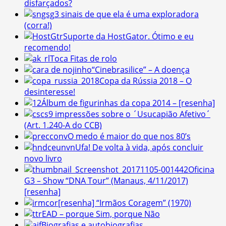
disfarçados?
3 sinais de que ela é uma exploradora
(corra!)
Suporte da HostGator. Ótimo e eu
recomendo!
Toca Fitas de rolo
“Cinebrasilice” – A doença
Copa da Rússia 2018 – O
desinteresse!
Álbum de figurinhas da copa 2014 – [resenha]
9 impressões sobre o ´Usucapião Afetivo´
(Art. 1.240-A do CCB)
O medo é maior do que nos 80’s
Ufa! De volta à vida, após concluir
novo livro
Oficina
G3 – Show “DNA Tour” (Manaus, 4/11/2017)
[resenha]
[resenha] “Irmãos Coragem” (1970)
EAD – porque Sim, porque Não
Biografias e autobiografias