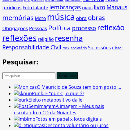
lembranças
livro
Manaus
Jurídicos
Foto falante
LINDB
música
memórias
obras
obra
Moto
reflexão
Política
processo
Obrigações
Pessoas
reflexões
resenha
religião
Responsabilidade Civil
Sucessões
É isso!
rock
societário
Pesquisar:
Pesquisar
por:
O Maurício de Souza tem bom gosto!…
Punk. E “punk”, o que é?
Efeito metapositivo da lei
A imagem – Meus pais
escutando o CD da Noiantes
Fotos em papel x fotos digitais
Desconto voluntário ou juros