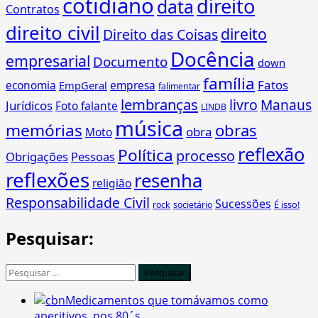
cotidiano
direito
data
Contratos
direito civil
direito
Direito das Coisas
Docência
empresarial
Documento
down
família
Fatos
economia
empresa
EmpGeral
falimentar
lembranças
livro
Manaus
Jurídicos
Foto falante
LINDB
música
memórias
obras
obra
Moto
reflexão
Política
processo
Obrigações
Pessoas
reflexões
resenha
religião
Responsabilidade Civil
Sucessões
É isso!
rock
societário
Pesquisar:
Pesquisar
por:
Medicamentos que tomávamos como
aperitivos, nos 80´s…