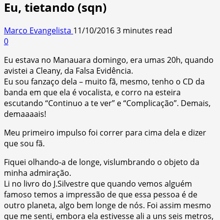
Eu, tietando (sqn)
Marco Evangelista
11/10/2016
3 minutes read
0
Eu estava no Manauara domingo, era umas 20h, quando
avistei a Cleany, da Falsa Evidência.
Eu sou fanzaço dela – muito fã, mesmo, tenho o CD da
banda em que ela é vocalista, e corro na esteira
escutando “Continuo a te ver” e “Complicação”. Demais,
demaaaais!
Meu primeiro impulso foi correr para cima dela e dizer
que sou fã.
Fiquei olhando-a de longe, vislumbrando o objeto da
minha admiração.
Li no livro do J.Silvestre que quando vemos alguém
famoso temos a impressão de que essa pessoa é de
outro planeta, algo bem longe de nós. Foi assim mesmo
que me senti, embora ela estivesse ali a uns seis metros,