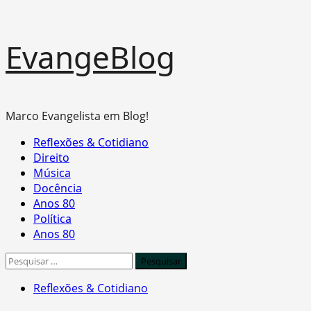
Skip
EvangeBlog
to
content
Marco Evangelista em Blog!
Primary
Reflexões & Cotidiano
Menu
Direito
Música
Docência
Anos 80
Política
Anos 80
Pesquisar
por:
Reflexões & Cotidiano