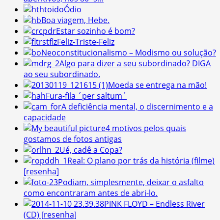
Ódio
Boa viagem, Hebe.
Estar sozinho é bom?
Feliz-Triste-Feliz
Neoconstitucionalismo – Modismo ou solução?
Algo para dizer a seu subordinado? DIGA
ao seu subordinado.
Moeda se entrega na mão!
Fura-fila ´per saltum´
A deficiência mental, o discernimento e a
capacidade
4 motivos pelos quais
gostamos de fotos antigas
Ué, cadê a Copa?
Real: O plano por trás da história (filme)
[resenha]
Podiam, simplesmente, deixar o asfalto
como encontraram antes de abri-lo.
PINK FLOYD – Endless River
(CD) [resenha]