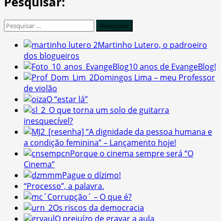
Pesquisar:
Pesquisar
por:
Martinho Lutero, o padroeiro
dos blogueiros
10 anos de EvangeBlog!
Domingos Lima – meu Professor
de violão
O “estar lá”
O que torna um solo de guitarra
inesquecível?
[resenha] “A dignidade da pessoa humana e
a condição feminina” – Lançamento hoje!
Porque o cinema sempre será “O
Cinema”
Pague o dízimo!
“Processo”, a palavra.
´Corrupção´ – O que é?
Os riscos da democracia
O prejuízo de gravar a aula