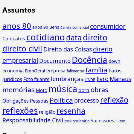
Assuntos
anos 80
consumidor
anos 90
Bens
comercial
Caneta
cotidiano
direito
data
Contratos
direito civil
direito
Direito das Coisas
Docência
empresarial
Documento
down
família
Fatos
economia
empresa
EmpGeral
falimentar
lembranças
livro
Manaus
Jurídicos
Foto falante
LINDB
música
memórias
obras
obra
Moto
reflexão
Política
processo
Obrigações
Pessoas
reflexões
resenha
religião
Responsabilidade Civil
Sucessões
É isso!
rock
societário