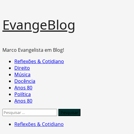
Skip
EvangeBlog
to
content
Marco Evangelista em Blog!
Primary
Reflexões & Cotidiano
Menu
Direito
Música
Docência
Anos 80
Política
Anos 80
Pesquisar
por:
Reflexões & Cotidiano