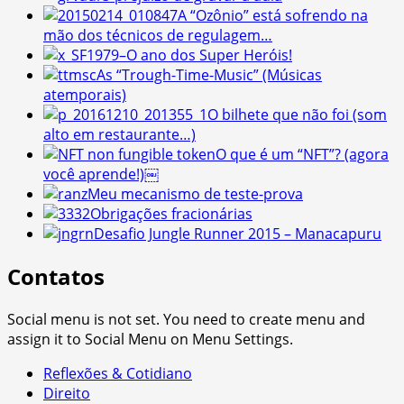
A “Ozônio” está sofrendo na
mão dos técnicos de regulagem…
1979–O ano dos Super Heróis!
As “Trough-Time-Music” (Músicas
atemporais)
O bilhete que não foi (som
alto em restaurante…)
O que é um “NFT”? (agora
você aprende!)￼
Meu mecanismo de teste-prova
Obrigações fracionárias
Desafio Jungle Runner 2015 – Manacapuru
Contatos
Social menu is not set. You need to create menu and
assign it to Social Menu on Menu Settings.
Reflexões & Cotidiano
Direito