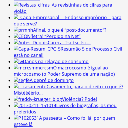
As revistinhas de cifras para
violão
Endosso impróprio – para
que serve?
Afinal, o que é “post-documento”?
(letra) “Perdido na Net”
Careca. Tsc tsc tsc…
Resumão 5 de Processo Civil
está no canal!
Danos na relação de consumo
O macrocosmo é igual ao
microcosmo (o Poder Supremo de uma nação)
A deprê de domingo
Casamento, para o direito, o que é?
Mistéééério…
Violência? Pode!
Livros de biografias, os meu
preferidos
A passeata – Como foi lá, por quem
esteve lá