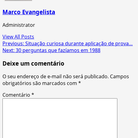
Marco Evangelista
Administrator
View All Posts
Post
Previous:
Situação curiosa durante aplicação de prova…
Next:
30 perguntas que fazíamos em 1988
navigation
Deixe um comentário
O seu endereço de e-mail não será publicado.
Campos
obrigatórios são marcados com
*
Comentário
*