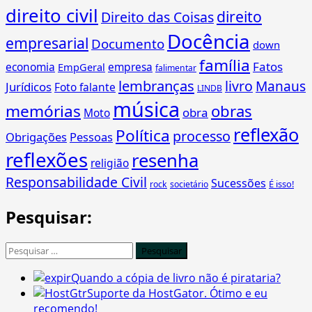
direito civil
direito
Direito das Coisas
Docência
empresarial
Documento
down
família
Fatos
economia
empresa
EmpGeral
falimentar
lembranças
livro
Manaus
Jurídicos
Foto falante
LINDB
música
memórias
obras
obra
Moto
reflexão
Política
processo
Obrigações
Pessoas
reflexões
resenha
religião
Responsabilidade Civil
Sucessões
É isso!
rock
societário
Pesquisar:
Pesquisar
por:
Quando a cópia de livro não é pirataria?
Suporte da HostGator. Ótimo e eu
recomendo!