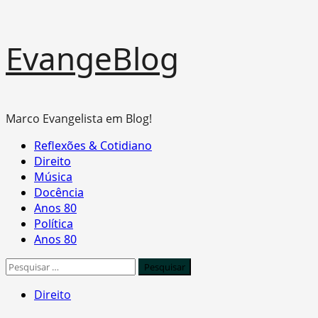
Skip
EvangeBlog
to
content
Marco Evangelista em Blog!
Primary
Reflexões & Cotidiano
Menu
Direito
Música
Docência
Anos 80
Política
Anos 80
Pesquisar
por:
Direito