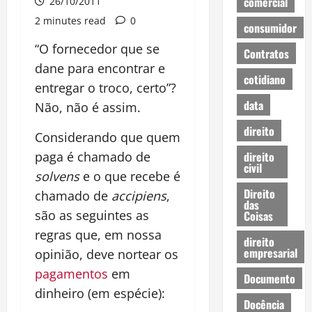
comercial
26/10/2011
2 minutes read
0
consumidor
“O fornecedor que se
Contratos
dane para encontrar e
cotidiano
entregar o troco, certo”?
data
Não, não é assim.
direito
Considerando que quem
direito
paga é chamado de
civil
solvens
e o que recebe é
Direito
chamado de
accipiens
,
das
são as seguintes as
Coisas
regras que, em nossa
direito
empresarial
opinião, deve nortear os
pagamentos
em
Documento
dinheiro (em espécie):
Docência