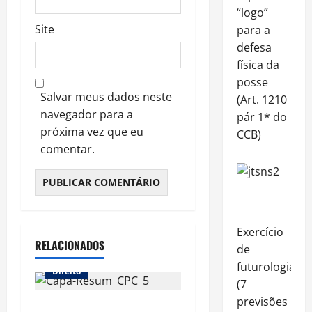
“logo”
Site
para a
defesa
física da
posse
Salvar meus dados neste
(Art. 1210
navegador para a
pár 1* do
próxima vez que eu
CCB)
comentar.
Exercício
RELACIONADOS
de
futurologia
Direito
(7
previsões
Resumão 5 de Processo