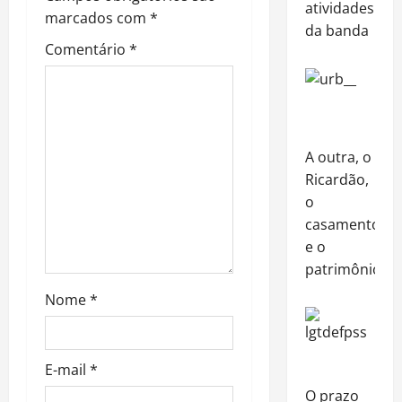
atividades
a
marcados com
*
da banda
Comentário
*
t
i
o
A outra, o
n
Ricardão,
o
casamento
e o
patrimônio
Nome
*
E-mail
*
O prazo