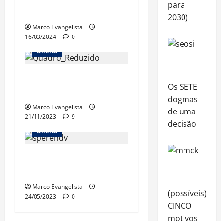
para
Civil está no canal!
2030)
Marco Evangelista
16/03/2024
0
Direito
Procedimento Comum do
Os SETE
Processo Civil
dogmas
Marco Evangelista
de uma
21/11/2023
9
decisão
Direito
Lei do
Superendividamento
Marco Evangelista
(possíveis)
24/05/2023
0
CINCO
motivos