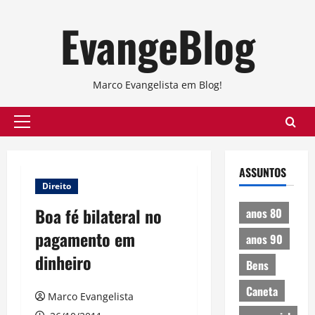
Skip
EvangeBlog
to
content
Marco Evangelista em Blog!
Primary
Menu
ASSUNTOS
Direito
Boa fé bilateral no
anos 80
pagamento em
anos 90
dinheiro
Bens
Caneta
Marco Evangelista