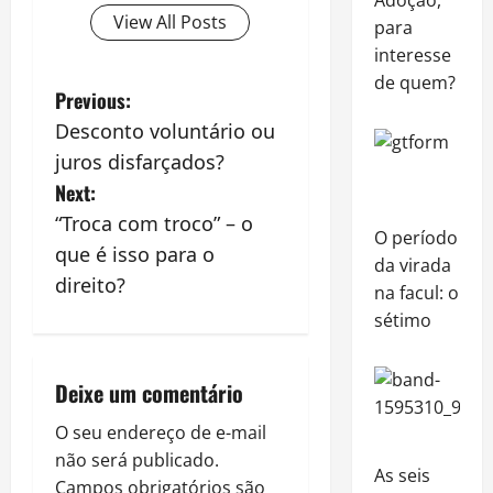
Adoção,
View All Posts
para
interesse
de quem?
P
Previous:
Desconto voluntário ou
o
juros disfarçados?
s
Next:
“Troca com troco” – o
t
O período
que é isso para o
da virada
n
direito?
na facul: o
sétimo
a
v
Deixe um comentário
i
O seu endereço de e-mail
não será publicado.
g
As seis
Campos obrigatórios são