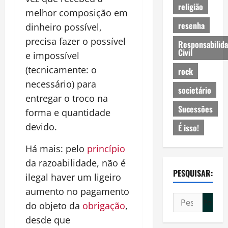
religião
melhor composição em
resenha
dinheiro possível,
precisa fazer o possível
Responsabilid
Civil
e impossível
(tecnicamente: o
rock
necessário) para
societário
entregar o troco na
Sucessões
forma e quantidade
devido.
É isso!
Há mais: pelo
princípio
da razoabilidade, não é
PESQUISAR:
ilegal haver um ligeiro
aumento no pagamento
Pesquisar
do objeto da
obrigação
,
por:
desde que