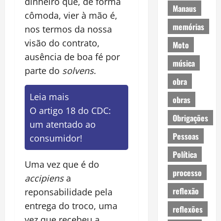
dinheiro que, de forma
Manaus
cômoda, vier à mão é,
memórias
nos termos da nossa
visão do contrato,
Moto
ausência de boa fé por
música
parte do
solvens
.
obra
Leia mais
obras
O artigo 18 do CDC:
Obrigações
um atentado ao
Pessoas
consumidor!
Política
Uma vez que é do
processo
accipiens
a
reflexão
reponsabilidade pela
entrega do troco, uma
reflexões
vez que recebeu a