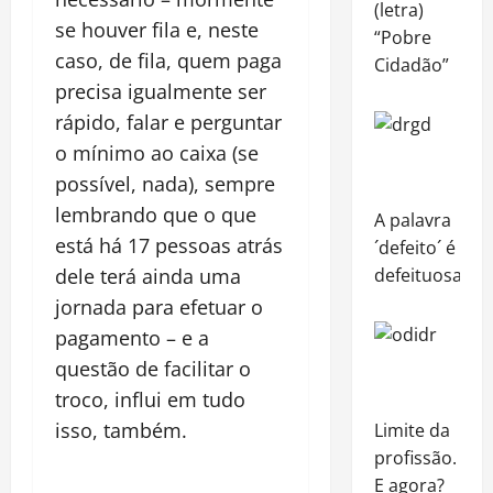
(letra)
se houver fila e, neste
“Pobre
caso, de fila, quem paga
Cidadão”
precisa igualmente ser
rápido, falar e perguntar
o mínimo ao caixa (se
possível, nada), sempre
lembrando que o que
A palavra
está há 17 pessoas atrás
´defeito´ é
defeituosa!
dele terá ainda uma
jornada para efetuar o
pagamento – e a
questão de facilitar o
troco, influi em tudo
isso, também.
Limite da
profissão.
E agora?