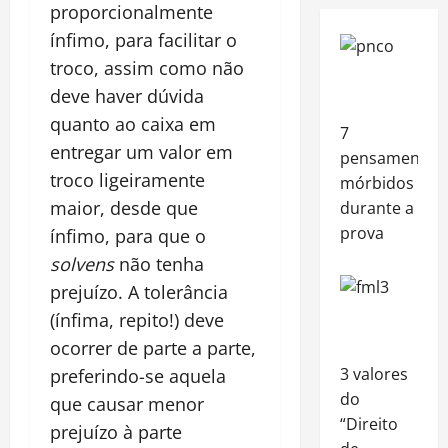
proporcionalmente
ínfimo, para facilitar o
troco, assim como não
deve haver dúvida
quanto ao caixa em
7
entregar um valor em
pensamentos
troco ligeiramente
mórbidos
maior, desde que
durante a
prova
ínfimo, para que o
solvens
não tenha
prejuízo. A tolerância
(ínfima, repito!) deve
ocorrer de parte a parte,
3 valores
preferindo-se aquela
do
que causar menor
“Direito
prejuízo à parte