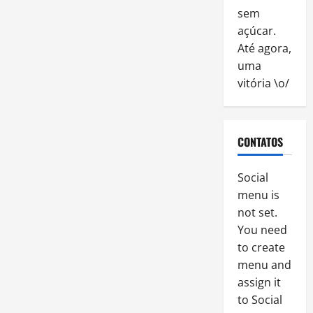
sem
açúcar.
Até agora,
uma
vitória \o/
CONTATOS
Social
menu is
not set.
You need
to create
menu and
assign it
to Social