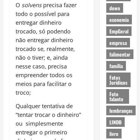
O
solvens
precisa fazer
down
todo o possível para
economia
entregar dinheiro
EmpGeral
trocado, só podendo
não entregar dinheiro
empresa
trocado se, realmente,
falimentar
não o tiver; e, ainda
família
nesse caso, precisa
empreender todos os
Fatos
Jurídicos
meios para facilitar o
troco;
Foto
falante
Qualquer tentativa de
lembranças
“tentar trocar o dinheiro”
LINDB
ou simplesmente
entregar o primeiro
livro