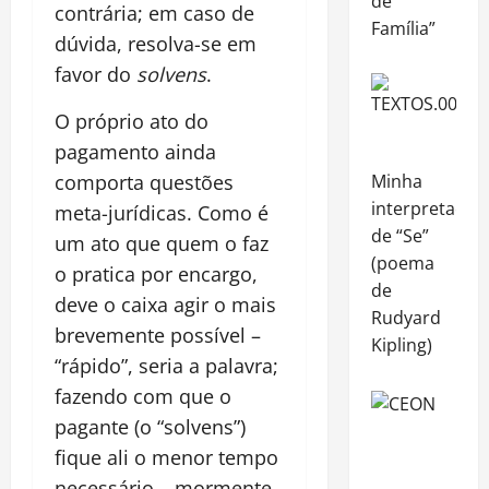
de
contrária; em caso de
Família”
dúvida, resolva-se em
favor do
solvens
.
O próprio ato do
pagamento ainda
comporta questões
Minha
interpretação
meta-jurídicas. Como é
de “Se”
um ato que quem o faz
(poema
o pratica por encargo,
de
deve o caixa agir o mais
Rudyard
brevemente possível –
Kipling)
“rápido”, seria a palavra;
fazendo com que o
pagante (o “solvens”)
fique ali o menor tempo
necessário – mormente