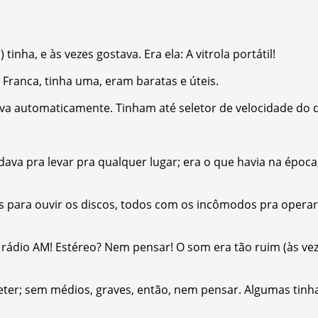
a, e às vezes gostava. Era ela: A vitrola portátil!
Franca, tinha uma, eram baratas e úteis.
gava automaticamente. Tinham até seletor de velocidade do d
e dava pra levar pra qualquer lugar; era o que havia na épo
s para ouvir os discos, todos com os incômodos pra operar;
rádio AM! Estéreo? Nem pensar! O som era tão ruim (às vez
eter; sem médios, graves, então, nem pensar. Algumas tinh