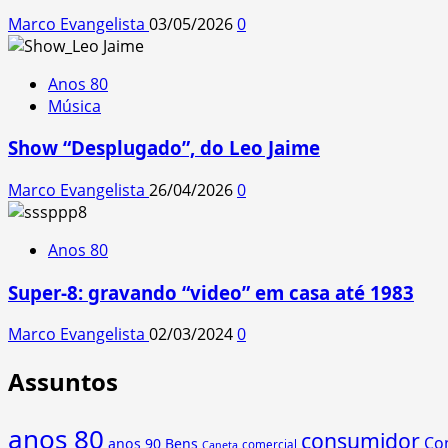
Marco Evangelista
03/05/2026
0
Anos 80
Música
Show “Desplugado”, do Leo Jaime
Marco Evangelista
26/04/2026
0
Anos 80
Super-8: gravando “video” em casa até 1983
Marco Evangelista
02/03/2024
0
Assuntos
anos 80
consumidor
Co
anos 90
Bens
comercial
Caneta