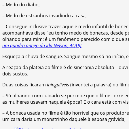
– Medo do diabo;
– Medo de estranhos invadindo a casa;
– Consegue inclusive trazer aquele medo infantil de bon
acompanhava disse “eu tenho medo de bonecas, desde peq
olhando para mim; é um fenômeno parecido com o que se
um quadro antigo do Ida Nelson, AQUI]
.
Esqueça a chuva de sangue. Sangue mesmo só no início, e
A reação da plateia ao filme é de sincronia absoluta – ouv
dois sustos.
Duas coisas ficaram
iningulíveis
(inventei a palavra) no film
– Só olhando com cuidado se percebe que o filme corre em
as mulheres usavam naquela época? E o cara está com visu
– A boneca usada no filme é tão horrível que os produto
um cara daria um monstrinho daquele à esposa grávida;