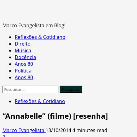
Marco Evangelista em Blog!
Primary
Reflexões & Cotidiano
Menu
Direito
Música
Docência
Anos 80
Política
Anos 80
Pesquisar
por:
Reflexões & Cotidiano
“Annabelle” (filme) [resenha]
Marco Evangelista
13/10/2014
4 minutes read
2