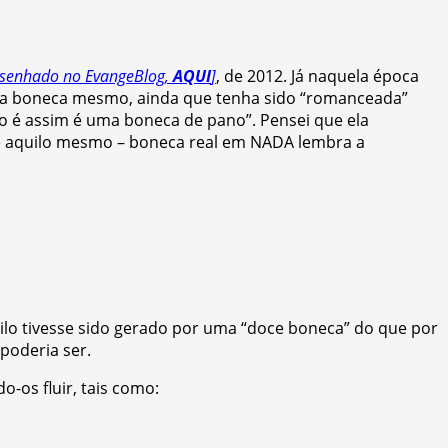
resenhado no EvangeBlog,
AQUI
]
, de 2012. Já naquela época
e uma boneca mesmo, ainda que tenha sido “romanceada”
o é assim é uma boneca de pano”. Pensei que ela
e é aquilo mesmo – boneca real em NADA lembra a
ilo tivesse sido gerado por uma “doce boneca” do que por
poderia ser.
-os fluir, tais como: