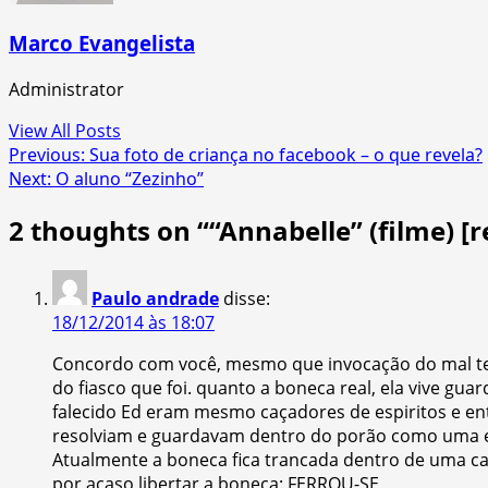
Marco Evangelista
Administrator
View All Posts
Post
Previous:
Sua foto de criança no facebook – o que revela?
Next:
O aluno “Zezinho”
navigation
2 thoughts on “
“Annabelle” (filme) [
Paulo andrade
disse:
18/12/2014 às 18:07
Concordo com você, mesmo que invocação do mal ten
do fiasco que foi. quanto a boneca real, ela vive g
falecido Ed eram mesmo caçadores de espiritos e ent
resolviam e guardavam dentro do porão como uma esp
Atualmente a boneca fica trancada dentro de uma ca
por acaso libertar a boneca: FERROU-SE