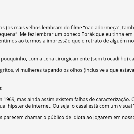
ecos (os mais velhos lembram do filme “não adormeça”, tam
uena”. Me fez lembrar um boneco Torák que eu tinha em 19
ntimos ao termos a impressão que o retrato de alguém no
 pouquinho, com a cena cirurgicamente (sem trocadilho) ca
i gritos, vi mulheres tapando os olhos (inclusive a que est
e:
 1969; mas ainda assim existem falhas de caracterização. 
al hipster de internet. Ou seja: o casal está com um visual
res parecem chamar o público de idiota ao jogarem em noss