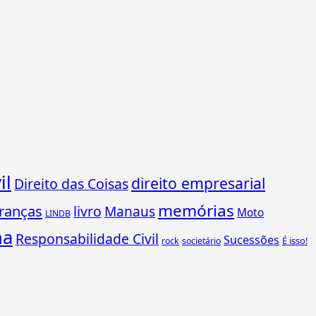
il
direito empresarial
Direito das Coisas
memórias
ranças
livro
Manaus
Moto
LINDB
ha
Responsabilidade Civil
Sucessões
É isso!
rock
societário