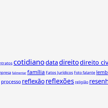
cotidiano
direito
direito civ
data
ntratos
família
lemb
Fatos Jurídicos
mpresa
Foto falante
falimentar
reflexões
reflexão
resen
processo
religião