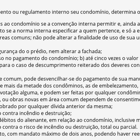
ento ou regulamento interno seu condomínio, determina o 
s ao condomínio se a convenção interna permitir e, ainda
 se a norma interna especificar a quem pertence, e só a e
eas comuns; não pode alterar a finalidade de uso de sua u
ança do o prédio, nem alterar a fachada;
raso no pagamento do condomínio; b) até cinco vezes o va
, para o caso de descumprimento reiterado dos deveres con
e comum, pode desvencilhar-se do pagamento de sua man
e mais da metade dos condôminos, as de embelezamento, d
tação alguma, e podem ser feitas por qualquer condômino
o, ou obras novas em área comum dependem de consenti
obrado por qualquer dívida anterior da mesma;
contra incêndio e destruição;
ébitos do alienante, em relação ao condomínio, inclusive m
o contra o risco de incêndio ou destruição, total ou parcial.
ito, com mandato máximo de dois anos, podendo haver reele