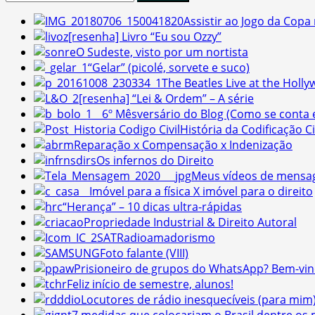
por:
Assistir ao Jogo da Cop
[resenha] Livro “Eu sou Ozzy”
O Sudeste, visto por um nortista
“Gelar” (picolé, sorvete e suco)
The Beatles Live at the Holl
[resenha] “Lei & Ordem” – A série
6º Mêsversário do Blog (Como se conta 
História da Codificação Civ
Reparação x Compensação x Indenização
Os infernos do Direito
Meus vídeos de mensa
Imóvel para a física X imóvel para o direito
“Herança” – 10 dicas ultra-rápidas
Propriedade Industrial & Direito Autoral
Radioamadorismo
Foto falante (VIII)
Prisioneiro de grupos do WhatsApp? Bem-vin
Feliz início de semestre, alunos!
Locutores de rádio inesquecíveis (para mim