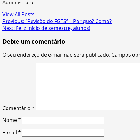
Administrator
View All Posts
Post
Previous:
“Revisão do FGTS” – Por que? Como?
Next:
Feliz início de semestre, alunos!
navigation
Deixe um comentário
O seu endereço de e-mail não será publicado.
Campos obr
Comentário
*
Nome
*
E-mail
*