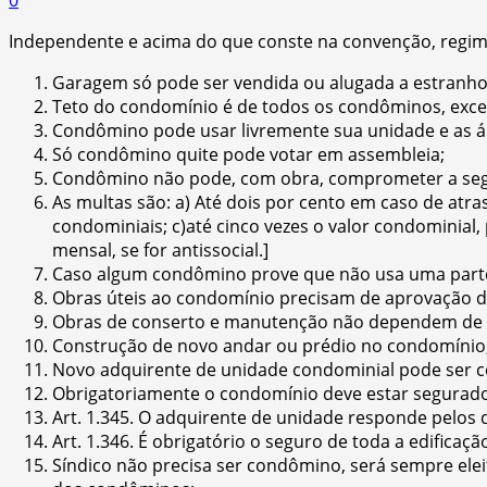
Independente e acima do que conste na convenção, regim
Garagem só pode ser vendida ou alugada a estranho
Teto do condomínio é de todos os condôminos, exceto
Condômino pode usar livremente sua unidade e as ár
Só condômino quite pode votar em assembleia;
Condômino não pode, com obra, comprometer a segur
As multas são: a) Até dois por cento em caso de at
condominiais; c)até cinco vezes o valor condominial
mensal, se for antissocial.]
Caso algum condômino prove que não usa uma part
Obras úteis ao condomínio precisam de aprovação d
Obras de conserto e manutenção não dependem de vo
Construção de novo andar ou prédio no condomíni
Novo adquirente de unidade condominial pode ser c
Obrigatoriamente o condomínio deve estar segurado 
Art. 1.345. O adquirente de unidade responde pelos d
Art. 1.346. É obrigatório o seguro de toda a edificaçã
Síndico não precisa ser condômino, será sempre ele