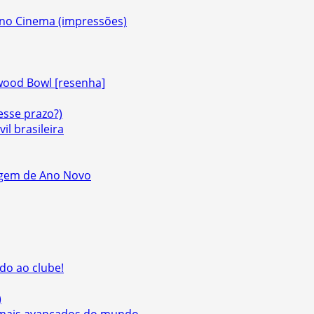
a no Cinema (impressões)
ywood Bowl [resenha]
esse prazo?)
il brasileira
gem de Ano Novo
do ao clube!
)