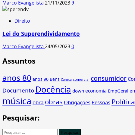
Marco Evangelista
21/11/2023
9
Direito
Lei do Superendividamento
Marco Evangelista
24/05/2023
0
Assuntos
anos 80
consumidor
Co
anos 90
Bens
comercial
Caneta
Docência
Documento
economia
e
down
EmpGeral
música
obras
Política
obra
Obrigações
Pessoas
Pesquisar:
Pesquisar